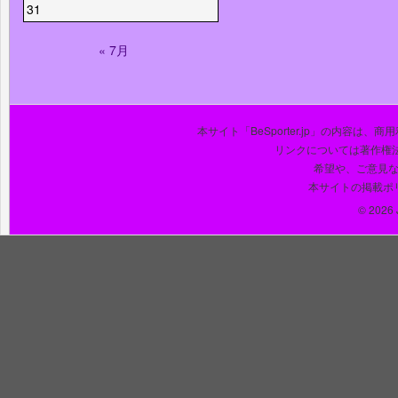
31
« 7月
本サイト「BeSporter.jp」の内容
リンクについては著作権
希望や、ご意見
本サイトの掲載ポ
© 2026 J