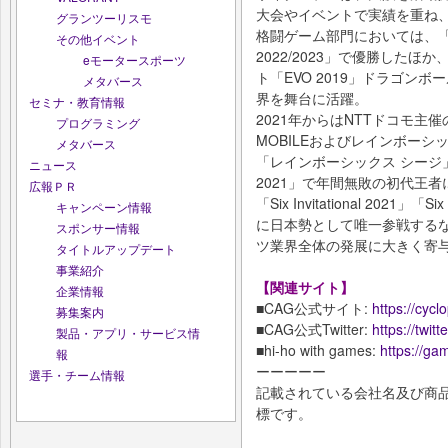
大会やイベントで実績を重ね
グランツーリスモ
格闘ゲーム部門においては、「DRAGON
その他イベント
2022/2023」で優勝した
eモータースポーツ
ト「EVO 2019」ドラゴン
メタバース
界を舞台に活躍。
セミナ・教育情報
2021年からはNTTドコモ主催
プログラミング
MOBILEおよびレインボーシ
メタバース
「レインボーシックス シージ」部門は「
ニュース
2021」で年間無敗の初代王
広報ＰＲ
「Six Invitational 2021」「Six 
キャンペーン情報
に日本勢として唯一参戦する
スポンサー情報
ツ業界全体の発展に大きく寄
タイトルアップデート
事業紹介
【関連サイト】
企業情報
■CAG公式サイト:
https://cycl
募集案内
■CAG公式Twitter:
https://tw
製品・アプリ・サービス情
■hi-ho with games:
https://gam
報
ーーーーー
選手・チーム情報
記載されている会社名及び商品
標です。