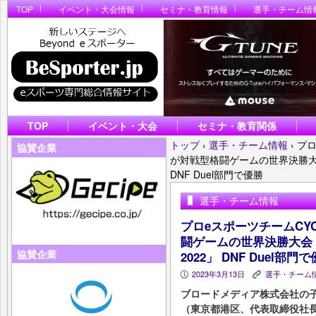
TOP
イベント・大会情報
セミナ・教育情報
選手・チーム情
TOP
イベント・大会
セミナ・教育関係
トップ
›
選手・チーム情報
›
プロ
協賛企業
が対戦型格闘ゲームの世界決勝大会「AR
DNF Duel部門で優勝
選手・チーム情報
プロeスポーツチームCY
闘ゲームの世界決勝大会「AR
協賛企業
2022」 DNF Duel部門
2023年3月13日
選手・チーム
P
K
ブロードメディア株式会社の
（東京都港区、代表取締役社長