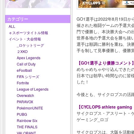
GO1選手は2022年8月19
カテゴリー
催された格闘ゲームの予選大会である
ALL
門で優勝し、本決勝大会への
ｅスポーツタイトル情報
世界各地の予選大会を勝ち抜い
イベント・大会情報
選手は順調に勝利を重ね、決
_ロケットリーグ
手を制して見事優勝し、優勝
２XKO
Apex Legends
【GO1選手より優勝コメント
Call of Duty
めちゃめちゃやり込んできた
eFootball
日本では朝早い時間なのに皆
FIFA シリーズ
した！
Fortnite
League of Legends
今後とも、サイクロプスの活
Overwatch
PARAVOX
【CYCLOPS athlete ga
PokémonUNITE
サイクロプス・アスリート・
PUBG
ゲーミング_ロゴ
Rainbow Six
THE FINALS
サイクロプスは、大阪を活動
VALORANT