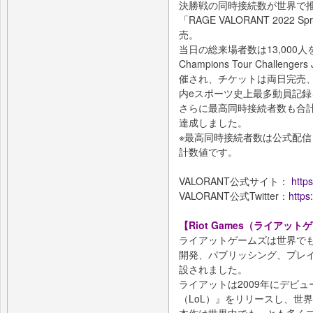
決勝戦の同時接続数が世界で推
「RAGE VALORANT 202
売。
当日の総来場者数は13,000人を
Champions Tour Chall
催され、チケットは両日完売、
内eスポーツ史上最多動員記
さらに最高同時接続者数も合計5
達成しました。
※最高同時接続者数は公式配信（Y
計数値です。
VALORANT公式サイト：
https
VALORANT公式Twitter：
https
【Riot Games（ライアッ
ライアットゲームズは世界で
開発、パブリッシング、プレイ
設されました。
ライアットは2009年にデビ
（LoL）』をリリースし、世