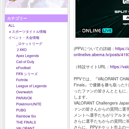
カテゴリー
ALL
ｅスポーツタイトル情報
イベント・大会情報
_ロケットリーグ
(PPVについての詳細：
https:/
２XKO
onlinelive.abema.tv/posts/41
Apex Legends
Call of Duty
（特設サイトURL：
https://va
eFootball
FIFA シリーズ
PPVでは、『VALORANT CHALLEN
Fortnite
Finals』で優勝を勝ち取っ
League of Legends
ったファンの皆さんとともに
Overwatch
します。
PARAVOX
VALORANT Challengers Jap
PokémonUNITE
ァンの皆さんからの質問に選
PUBG
メントへ選手たちがリアルタ
Rainbow Six
さらに選手たちからの質問に
THE FINALS
さらに、PPVチケット売上の
VALORANT