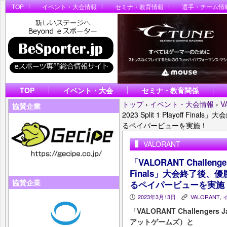
TOP
イベント・大会情報
セミナ・教育情報
選手・チーム情
TOP
イベント・大会
セミナ・教育関係
トップ
›
イベント・大会情報
›
V
協賛企業
2023 Split 1 Playoff 
るペイパービューを実施！
VALORANT
「VALORANT Challengers 
Finals」大会終了後
協賛企業
るペイパービューを実施
2023年3月13日
VALORANT
,
P
K
「VALORANT Challengers
アットゲームズ）と