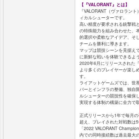
【『VALORANT』とは】
『VALORANT（ヴァロラン
ィカルシューターです。
高い精度が要求される銃撃戦
の特殊能力を組み合わせた、
的選択や柔軟なアイデア、そ
チームを勝利に導きます。
マップは競技シーンを見据え
に新鮮な戦いを体験できるよ
2020年6月にリリースされた
より多くのプレイヤーが楽し
す。
ライアットゲームズでは、世
バーとインフラの整備、独自
ルシューターの競技性を確保し
実現する体制の構築に全力で
正式リリースから1年で毎月の
超え、プレイされた対戦数は5
「2022 VALORANT Champ
内での同時接続数は過去最大の