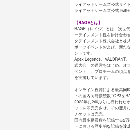
ライアットゲームズ公式サイ
ライアットゲームズ公式Twitte
【RAGEとは】
RAGE（レイジ）とは、次世
ーテインメント性を掛け合わせ
タテインメント株式会社と株式
ポーツイベントおよび、新た
ントです。
Apex Legends、VALORA
式大会」の運営をはじめ、オ
ベント」、プロチームの頂点
を実施しています。
オンライン視聴による最高同時
トの国内同時接続数TOP3をRA
2022年に2年ぶりに行われた
ットを即完売させ、その翌月に
チケットは完売。
国内最多動員数を記録する2万
トにおける歴史的な記録を達