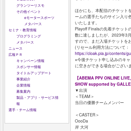
グランツーリスモ
ほかにも、本配信のチケット
その他イベント
ームの選手たちのサイン入り
eモータースポーツ
いたします。
メタバース
Playoff Finalsの先着
セミナ・教育情報
数に達しましたが、2023年3
プログラミング
すので、まだ入場チケットを
メタバース
(リセール利用方法について：
ニュース
https://cloak.pia.jp/contents/g
広報ＰＲ
※今後チケット申し込みのキ
キャンペーン情報
に空きができる場合がござい
スポンサー情報
タイトルアップデート
【ABEMA PPV ONLINE LIVE
事業紹介
SHOW supported by GAL
企業情報
▼出演
募集案内
＜TEAM＞
製品・アプリ・サービス情
当日の優勝チームメンバー
報
選手・チーム情報
＜CASTER＞
OooDa
岸 大河