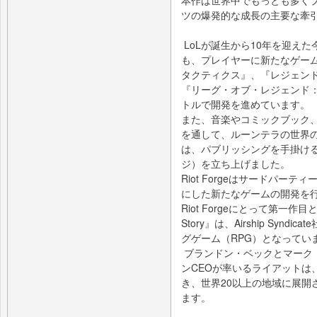
本作は世界中でもっとも多くプ
ツの爆発的な成長の主要な牽
LoLが誕生から10年を迎え
も、プレイヤーに新たなゲー
タクティクス』、『レジェンド
『リーグ・オブ・レジェンド
トルで開発を進めています。
また、音楽やコミックブック
を通して、ルーンテラの世界
は、パブリッシングを手掛ける系
ジ）を立ち上げました。
Riot Forgeはサードパー
にした新たなゲームの開発を
Riot Forgeにとって第一作目となる『
Story』は、Airship Sy
グゲーム（RPG）となってい
ブランドン・ベックとマーク
ンCEOが率いるライアットは
き、世界20以上の地域に展開
ます。