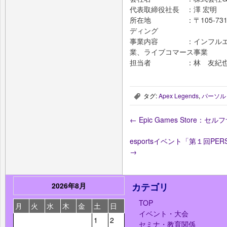
代表取締役社長 ：澤 宏明
所在地 ：〒105-7313
ディング
事業内容 ：インフルエン
業、ライブコマース事業
担当者 ：林 友紀
タグ:
Apex Legends
,
パーソル
,
←
Epic Games Store
esportsイベント「第１回PER
→
2026年8月
カテゴリ
TOP
月
火
水
木
金
土
日
イベント・大会
1
2
セミナ・教育関係