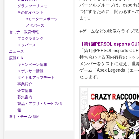
パーソルグループは、espor
グランツーリスモ
つにするために、関わるすべての
その他イベント
ます。
eモータースポーツ
メタバース
※ゲームなどの映像をライブ形
セミナ・教育情報
プログラミング
【第1回PERSOL esports 
メタバース
「第1回PERSOL esport
ニュース
持ち合わせる国内有数のトップゲー
広報ＰＲ
メンバーをゲストに迎え、世界
キャンペーン情報
ゲーム「Apex Legend
スポンサー情報
たします。
タイトルアップデート
事業紹介
企業情報
募集案内
製品・アプリ・サービス情
報
選手・チーム情報