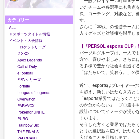
「一般プレイヤー×esport
いたチームや各選手にも焦点
決、コーチング、対談など、
カテゴリー
す。
さらに「本戦」の優勝チームには、
ALL
入りグッズと対談権を贈呈し
ｅスポーツタイトル情報
イベント・大会情報
【「PERSOL esports CU
_ロケットリーグ
パーソルグループは、一人で
２XKO
方で、喜びや楽しみ、さらに
Apex Legends
る多様で豊かな社会を創造す
Call of Duty
「はたらいて、笑おう。」の
eFootball
FIFA シリーズ
近年、esportsはプレイヤ
Fortnite
を超え、新しいはたらき方と
League of Legends
「esports業界ではたらく
Overwatch
のか分からない」「プロ選手
PARAVOX
設計についてイメージが湧か
PokémonUNITE
くいます。
PUBG
そうした方々と業界ではたら
Rainbow Six
とりの選択肢を広げ、はたら
THE FINALS
広げることを目指します。
VALORANT