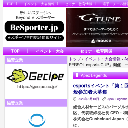
TOP
イベント・大会情報
セミナ・教育情報
選手・チーム情
TOP
イベント・大会
セミナ・教育関係
トップ
›
イベント・大会情報
›
A
協賛企業
PERSOL esports CUP」開
Apex Legends
esportsイベント「第１回P
般参加者大募集
2023年3月15日
Apex Legends
P
K
協賛企業
総合人材サービスのパーソル
区、代表取締役社長 CEO：和
株式会社Gushcloud Ja
は、