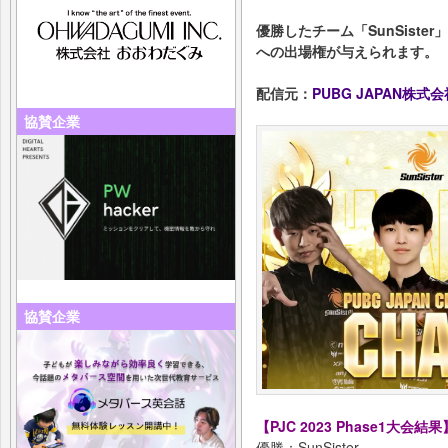
優勝したチーム「SunSister」に
への出場権が与えられます。
配信元：
PUBG JAPAN株式会
協賛企業
協賛企業
【PJC 2023 Phase1大会結果
優勝：SunSister