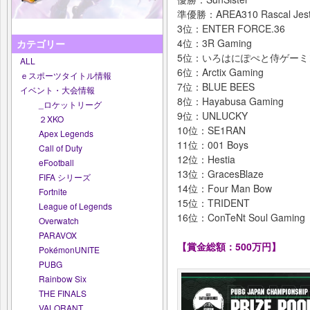
準優勝：AREA310 Rascal Jest
3位：ENTER FORCE.36
4位：3R Gaming
カテゴリー
5位：いろはにぽぺと侍ゲーミ
ALL
6位：Arctix Gaming
ｅスポーツタイトル情報
7位：BLUE BEES
イベント・大会情報
8位：Hayabusa Gaming
_ロケットリーグ
9位：UNLUCKY
２XKO
10位：SE1RAN
Apex Legends
11位：001 Boys
Call of Duty
12位：Hestia
eFootball
13位：GracesBlaze
FIFA シリーズ
14位：Four Man Bow
Fortnite
15位：TRIDENT
League of Legends
16位：ConTeNt Soul Gaming
Overwatch
PARAVOX
【賞金総額：500万円】
PokémonUNITE
PUBG
Rainbow Six
THE FINALS
VALORANT