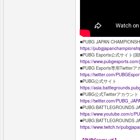
■PUBG JAPAN CHAMPI
https://pubgjapanchampionship
■PUBG Esports公式サイ
https://www.pubgesports.com/
■PUBG Esports専用Twitte
https://twitter.com/PUBGEspo
■PUBG公式サイト
https://asia.battlegrounds.pub
■PUBG公式Twitterアカウント
https://twitter.com/PUBG_JAP
■PUBG:BATTLEGROUNDS
https://www.youtube.com/
■PUBG:BATTLEGROUNDS 
https://www.twitch.tv/pubgjapa
【PUBGについて】