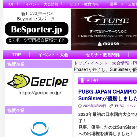
TOP
イベント・大会情報
セミナ・教育情報
選手・チーム情
TOP
イベント・大会
セミナ・教育関係
トップ
›
イベント・大会情報
›
P
協賛企業
Phase1が終了し、SunSiste
PUBG
PUBG JAPAN CHAMPI
SunSisterが優勝しまし
2023年3月20日
PUBG
,
イベン
P
K
協賛企業
2023年最初の日本国内大会であるP
了！
見事、優勝したのはSunSister！
への出場権を獲得しました！