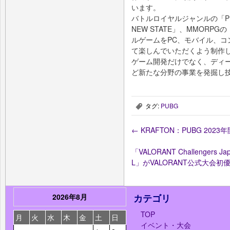
います。
バトルロイヤルジャンルの「PUBG
NEW STATE」、MMORPG
ルゲームをPC、モバイル、
て楽しんでいただくよう制作
ゲーム開発だけでなく、ディ
ど新たな分野の事業を発掘し
タグ:
PUBG
,
←
KRAFTON：PUBG 20
「VALORANT Challengers Japa
L」がVALORANT公式大会初
2026年8月
カテゴリ
TOP
月
火
水
木
金
土
日
イベント・大会