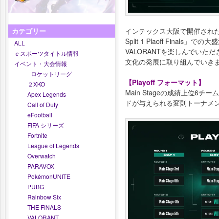
インテックス大阪で開催された「VALO
カテゴリー
Split 1 Plaoff Fina
ALL
VALORANTを楽しんでいた
ｅスポーツタイトル情報
文化の発展に取り組んでいき
イベント・大会情報
_ロケットリーグ
【Playoff フォーマット】
２XKO
Main Stageの成績上位
Apex Legends
ドが与えられる変則トーナメ
Call of Duty
eFootball
FIFA シリーズ
Fortnite
League of Legends
Overwatch
PARAVOX
PokémonUNITE
PUBG
Rainbow Six
THE FINALS
VALORANT