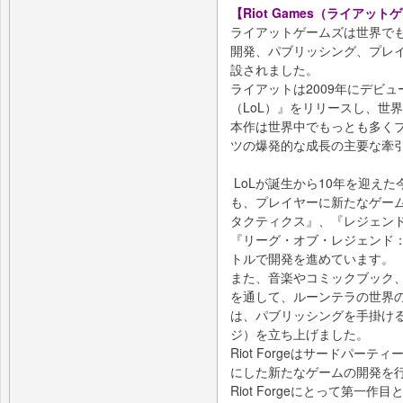
【Riot Games（ライアッ
ライアットゲームズは世界で
開発、パブリッシング、プレイ
設されました。
ライアットは2009年にデビ
（LoL）』をリリースし、世
本作は世界中でもっとも多くプ
ツの爆発的な成長の主要な牽
LoLが誕生から10年を迎え
も、プレイヤーに新たなゲー
タクティクス』、『レジェンド
『リーグ・オブ・レジェンド
トルで開発を進めています。
また、音楽やコミックブック
を通して、ルーンテラの世界
は、パブリッシングを手掛ける系
ジ）を立ち上げました。
Riot Forgeはサードパー
にした新たなゲームの開発を
Riot Forgeにとって第一作目となる『