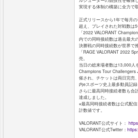
ルシューターの競技性を確保し
実現する体制の構築に全力で
正式リリースから1年で毎月の
超え、プレイされた対戦数は5
「2022 VALORANT Champ
内での同時接続数は過去最大の
決勝戦の同時接続数が世界で推
「RAGE VALORANT 202
売。
当日の総来場者数は13,000人を
Champions Tour Chall
催され、チケットは両日完売、
内eスポーツ史上最多動員記
さらに最高同時接続者数も合計5
達成しました。
※最高同時接続者数は公式配信（Y
計数値です。
VALORANT公式サイト：
https
VALORANT公式Twitter：
https