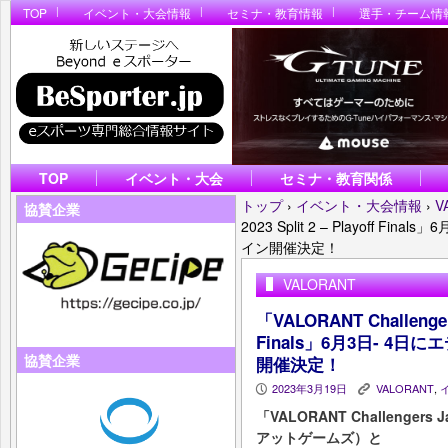
TOP
イベント・大会情報
セミナ・教育情報
選手・チーム情
TOP
イベント・大会
セミナ・教育関係
トップ
›
イベント・大会情報
›
V
協賛企業
2023 Split 2 – Playoff
イン開催決定！
VALORANT
「VALORANT Challengers 
Finals」6月3日- 
協賛企業
開催決定！
2023年3月19日
VALORANT
,
P
K
「VALORANT Challengers
アットゲームズ）と