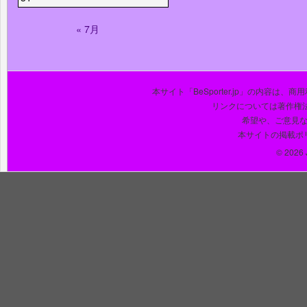
« 7月
本サイト「BeSporter.jp」の内容
リンクについては著作権
希望や、ご意見
本サイトの掲載ポ
© 2026 J