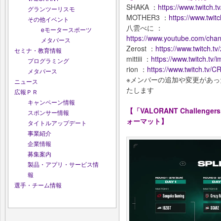
SHAKA ：
https://www.twitch.t
グランツーリスモ
MOTHER3 ：
https://www.twit
その他イベント
八雲べに ：
eモータースポーツ
https://www.youtube.com/c
メタバース
Zerost ：
https://www.twitch.tv
セミナ・教育情報
mittiii ：
https://www.twitch.tv/im
プログラミング
rion ：
https://www.twitch.tv/C
メタバース
※メンバーの追加や変更があった
ニュース
たします
広報ＰＲ
キャンペーン情報
【「VALORANT Challengers Ja
スポンサー情報
ォーマット】
タイトルアップデート
事業紹介
企業情報
募集案内
製品・アプリ・サービス情
報
選手・チーム情報