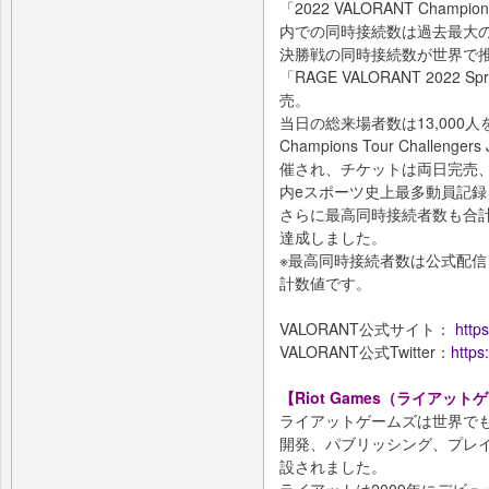
「2022 VALORANT Champ
内での同時接続数は過去最大の
決勝戦の同時接続数が世界で推
「RAGE VALORANT 202
売。
当日の総来場者数は13,000人を
Champions Tour Chall
催され、チケットは両日完売、
内eスポーツ史上最多動員記
さらに最高同時接続者数も合計5
達成しました。
※最高同時接続者数は公式配信（Y
計数値です。
VALORANT公式サイト：
https
VALORANT公式Twitter：
https
【Riot Games（ライアッ
ライアットゲームズは世界で
開発、パブリッシング、プレイ
設されました。