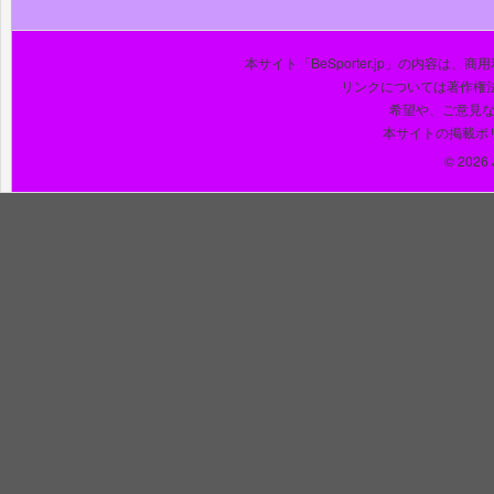
本サイト「BeSporter.jp」の内容
リンクについては著作権
希望や、ご意見
本サイトの掲載ポ
© 2026 J