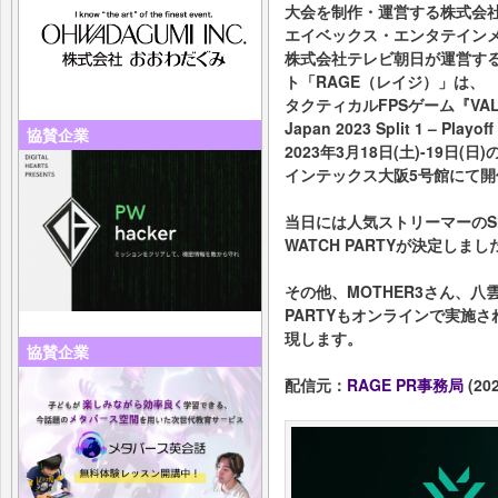
大会を制作・運営する株式会社C
エイベックス・エンタテイン
株式会社テレビ朝⽇が運営す
ト「RAGE（レイジ）」は、
タクティカルFPSゲーム『VALOR
Japan 2023 Split 1 – Playof
協賛企業
2023年3月18日(土)-19日(日
インテックス大阪5号館にて開
当日には人気ストリーマーのS
WATCH PARTYが決定しまし
その他、MOTHER3さん、八
PARTYもオンラインで実施
現します。
協賛企業
配信元：
RAGE PR事務局
(202