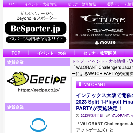
TOP
イベント・大会情報
セミナ・教育情報
選手・チーム情
TOP
イベント・大会
セミナ・教育関係
トップ
›
イベント・大会情報
›
V
協賛企業
「VALORANT Challengers Japa
ーによるWATCH PARTYが実施
VALORANT
インテックス大阪で開催の「VAL
2023 Split 1-Play
協賛企業
PARTYが実施決定！
2023年3月11日
VALORANT
,
P
K
「VALORANT Challengers
アットゲームズ）と