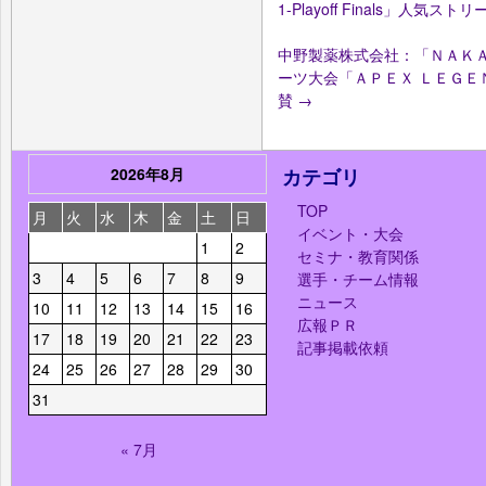
1-Playoff Finals」人気
中野製薬株式会社：「ＮＡＫＡ
ーツ大会「ＡＰＥＸ ＬＥＧＥ
賛
→
2026年8月
カテゴリ
TOP
月
火
水
木
金
土
日
イベント・大会
1
2
セミナ・教育関係
3
4
5
6
7
8
9
選手・チーム情報
ニュース
10
11
12
13
14
15
16
広報ＰＲ
17
18
19
20
21
22
23
記事掲載依頼
24
25
26
27
28
29
30
31
« 7月