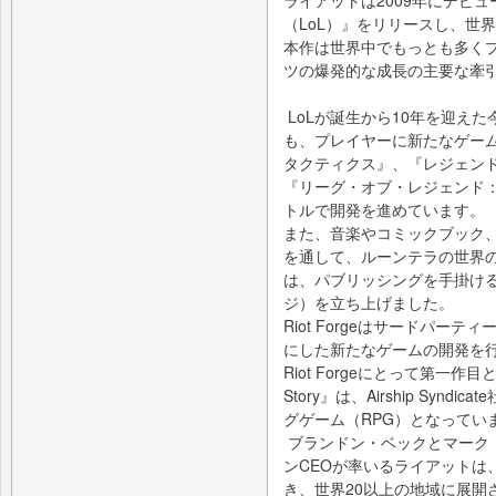
ライアットは2009年にデビ
（LoL）』をリリースし、世
本作は世界中でもっとも多くプ
ツの爆発的な成長の主要な牽
LoLが誕生から10年を迎え
も、プレイヤーに新たなゲー
タクティクス』、『レジェンド
『リーグ・オブ・レジェンド
トルで開発を進めています。
また、音楽やコミックブック
を通して、ルーンテラの世界
は、パブリッシングを手掛ける系
ジ）を立ち上げました。
Riot Forgeはサードパー
にした新たなゲームの開発を
Riot Forgeにとって第一作目となる『
Story』は、Airship Sy
グゲーム（RPG）となってい
ブランドン・ベックとマーク
ンCEOが率いるライアットは
き、世界20以上の地域に展開