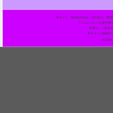
本サイト「BeSporter.jp」の内容
リンクについては著作権
希望や、ご意見
本サイトの掲載ポ
© 2026 J