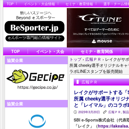
TOP
イベント・大会情報
セミナ・教育情報
選手・チーム情
TOP
イベント・大会
セミナ・教育関係
トップ
›
広報ＰＲ
›
レイクがサポート
協賛企業
所属 cheeky選手オリジナルキ
ラボLINEスタンプを販売開始
広報ＰＲ
レイクがサポートする「SBI e
所属 cheeky選手オリ
協賛企業
と「レイマル」のコラボL
2023年3月20日
広報ＰＲ
,
製品
P
K
SBI e-Sports株式会社
「レイク」（
https://lakeals