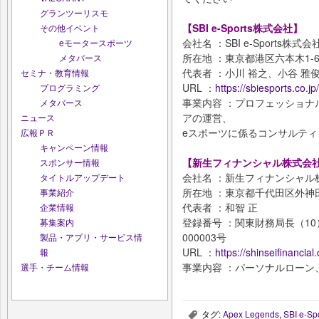
グランツーリスモ
【SBI e-Sports株式会社】
その他イベント
会社名 ：SBI e-Sports株式会
eモータースポーツ
所在地 ：東京都港区六本木1-6
メタバース
代表者 ：小川 裕之、小谷 雅
セミナ・教育情報
URL ：
https://sbiesports.co.jp/
プログラミング
事業内容 ：プロフェッショナ
メタバース
アの運営、
ニュース
eスポーツに係るコンサルティ
広報ＰＲ
キャンペーン情報
【新生フィナンシャル株式会
スポンサー情報
会社名 ：新生フィナンシャル
タイトルアップデート
所在地 ：東京都千代田区外神田
事業紹介
代表者 ：和智 正
企業情報
登録番号 ：関東財務局長（10
募集案内
000003号
製品・アプリ・サービス情
URL ：
https://shinseifinancial.
報
事業内容 ：パーソナルローン
選手・チーム情報
タグ:
Apex Legends
,
SBI e-Sp
,