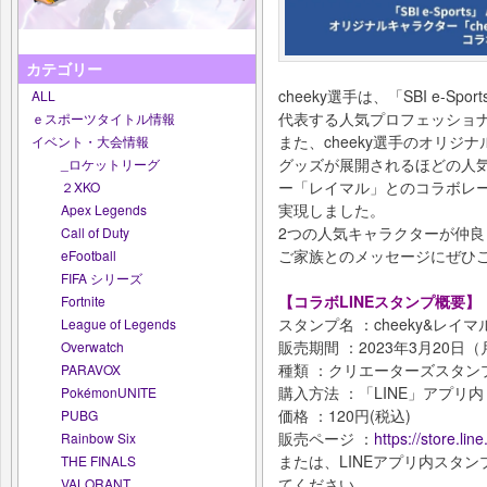
カテゴリー
cheeky選手は、「SBI e-Spo
ALL
代表する人気プロフェッショ
ｅスポーツタイトル情報
また、cheeky選手のオリジナ
イベント・大会情報
グッズが展開されるほどの人
_ロケットリーグ
ー「レイマル」とのコラボレー
２XKO
実現しました。
Apex Legends
2つの人気キャラクターが仲良
Call of Duty
ご家族とのメッセージにぜひ
eFootball
FIFA シリーズ
【コラボLINEスタンプ概要】
Fortnite
スタンプ名 ：cheeky&レイマ
League of Legends
販売期間 ：2023年3月20日
Overwatch
種類 ：クリエーターズスタンプ
PARAVOX
購入方法 ：「LINE」アプ
PokémonUNITE
価格 ：120円(税込)
PUBG
販売ページ ：
https://store.li
Rainbow Six
または、LINEアプリ内スタン
THE FINALS
てください
VALORANT