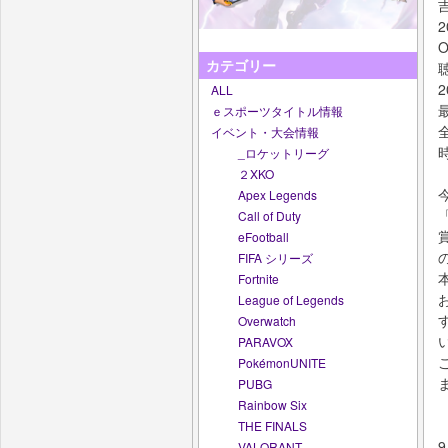
カテゴリー
ALL
ｅスポーツタイトル情報
イベント・大会情報
_ロケットリーグ
２XKO
Apex Legends
Call of Duty
eFootball
FIFA シリーズ
Fortnite
League of Legends
Overwatch
PARAVOX
PokémonUNITE
PUBG
Rainbow Six
THE FINALS
VALORANT