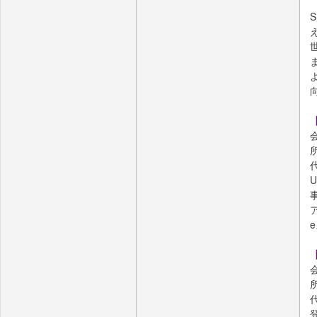
【
会
U