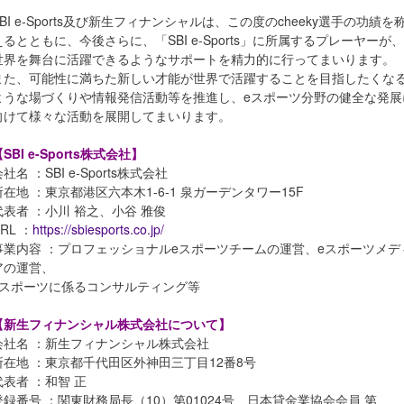
SBI e-Sports及び新生フィナンシャルは、この度のcheeky選手の功績を
えるとともに、今後さらに、「SBI e-Sports」に所属するプレーヤーが、
世界を舞台に活躍できるようなサポートを精力的に行ってまいります。
また、可能性に満ちた新しい才能が世界で活躍することを目指したくな
ような場づくりや情報発信活動等を推進し、eスポーツ分野の健全な発展
向けて様々な活動を展開してまいります。
SBI e-Sports株式会社】
社名 ：SBI e-Sports株式会社
所在地 ：東京都港区六本木1-6-1 泉ガーデンタワー15F
代表者 ：小川 裕之、小谷 雅俊
RL ：
https://sbiesports.co.jp/
事業内容 ：プロフェッショナルeスポーツチームの運営、eスポーツメデ
アの運営、
eスポーツに係るコンサルティング等
【新生フィナンシャル株式会社について】
会社名 ：新生フィナンシャル株式会社
所在地 ：東京都千代田区外神田三丁目12番8号
代表者 ：和智 正
登録番号 ：関東財務局長（10）第01024号 日本貸金業協会会員 第