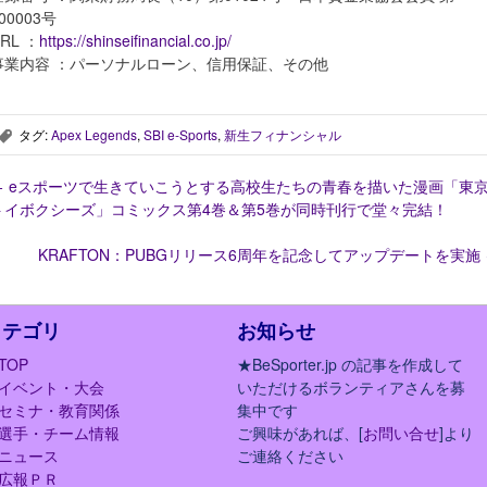
00003号
RL ：
https://shinseifinancial.co.jp/
事業内容 ：パーソナルローン、信用保証、その他
タグ:
Apex Legends
,
SBI e-Sports
,
新生フィナンシャル
,
←
eスポーツで生きていこうとする高校生たちの青春を描いた漫画「東
トイボクシーズ」コミックス第4巻＆第5巻が同時刊行で堂々完結！
KRAFTON：PUBGリリース6周年を記念してアップデートを実施
カテゴリ
お知らせ
TOP
★BeSporter.jp の記事を作成して
イベント・大会
いただけるボランティアさんを募
セミナ・教育関係
集中です
選手・チーム情報
ご興味があれば、[
お問い合せ
]より
ニュース
ご連絡ください
広報ＰＲ