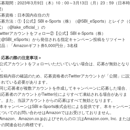
応募期間：2023年3月9日（木）10：00～3月13日（月）23：59（日本時
間）
応募資格：日本国内在住の方
応募方法：①【公式】SBI e-Sports（株）（@SBI_eSports）とレイク（
）（@lake_official_）の
Twitterアカウントをフォロー②【公式】SBI e-Sports（株）
（@SBI_eSports）から発信される指定キャンペーン投稿をリツイート
賞品：「Amazonギフト券5,000円分」3名様
＜応募の際の注意事項＞
※公式アカウントをフォローいただいていない場合は、応募が無効となり
す。
※投稿内容の確認のため、応募資格者のTwitterアカウントが「公開」に設
されている必要があります。
※同じ応募者が複数アカウントを作成してキャンペーンに応募した場合、
該応募者のアカウントがTwitter社によりすべて凍結される場合がありま
す。また、当該アカウントからの応募はすべて無効となります。
※本キャンペーンはSBI e-Sports株式会社による提供です。本キャンペー
についてのお問い合わせはAmazonではお受けしておりません。
Amazon、Amazon.co.jpおよびそれらのロゴはAmazon.com, Inc. また
その関連会社の商標です。