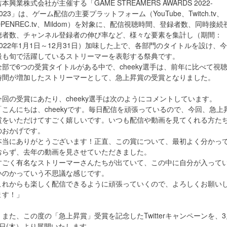
吉本興業株式会社が主催する「GAME STREAMERS AWARDS 2022-
2023」は、ゲーム配信の主要プラットフォーム（YouTube、Twitch.tv、
OPENREC.tv、Mildom）を対象に、配信視聴時間、登録者数、同時接続
聴者数、チャンネル登録者の伸び率など、様々な要素を集計し（期間：
2022年1月1日～12月31日）加味した上で、各部門のタイトルを設け、今
最も旬で活躍しているストリーマーを表彰する祭典です。
全部で6つの受賞タイトルがある中で、cheeky選手は、前年に比べて視
時間が増加したストリーマーとして、急上昇賞の受賞となりました。
今回の受賞にあたり、cheeky選手は次のようにコメントしています。
「こんにちは、cheekyです。毎日配信を頑張っているので、今回、急上
賞をいただけてすごく嬉しいです。いつも配信や動画を見てくれる方た
のおかげです。
本当にありがとうございます！正直、この賞について、最初よく分かっ
おらず、去年の動画を見させていただきました。
すごく有名なストリーマーさんたちが出ていて、この中に自分が入って
いのかっていう不思議な感じです。
これからも楽しく配信できるように頑張っていくので、よろしくお願い
ます！」
また、この度の「急上昇賞」受賞を記念したTwitterキャンペーンを、3
9日(木）より展開いたします。