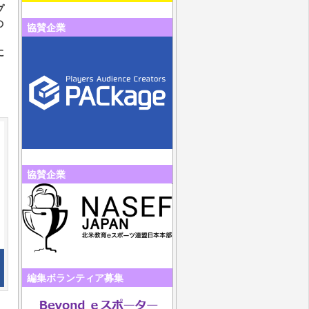
プ
の
協賛企業
に
協賛企業
編集ボランティア募集