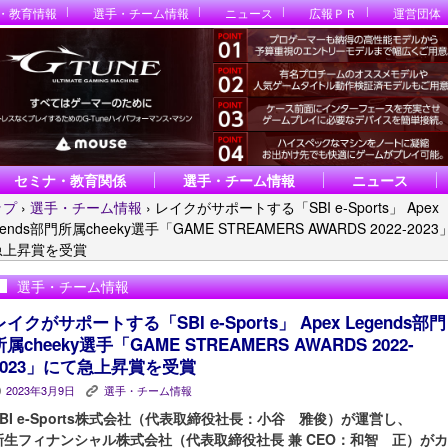
・教育情報
選手・チーム情報
ニュース
広報ＰＲ
運営団体
セミナ・教育関係
選手・チーム情報
ニュース
ップ
›
選手・チーム情報
›
レイクがサポートする「SBI e-Sports」 Apex
gends部門所属cheeky選手「GAME STREAMERS AWARDS 2022-202
急上昇賞を受賞
選手・チーム情報
レイクがサポートする「SBI e-Sports」 Apex Legends部門
所属cheeky選手「GAME STREAMERS AWARDS 2022-
2023」にて急上昇賞を受賞
2023年3月9日
選手・チーム情報
P
K
SBI e-Sports株式会社（代表取締役社長：小谷 雅俊）が運営し、
新生フィナンシャル株式会社（代表取締役社長 兼 CEO：和智 正）がカ