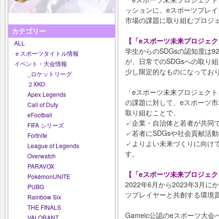
ッションに、eスポーツプレイ
市場の課題に取り組むプロジ
カテゴリー
【「eスポーツ未来プロジェク
ALL
学生からのSDGsの認知度は9
ｅスポーツタイトル情報
が、日常でのSDGsへの取り
イベント・大会情報
少し限定的なものになってお
_ロケットリーグ
２XKO
「eスポーツ未来プロジェクト
Apex Legends
の課題に対して、eスポーツ
Call of Duty
取り組むことで、
eFootball
✓企業・自治体と若者が共同
FIFA シリーズ
✓若者にSDGsや社会貢献活
Fortnite
✓よりよい未来づくりに向け
League of Legends
す。
Overwatch
PARAVOX
【「eスポーツ未来プロジェ
PokémonUNITE
2022年6月から2023年3
PUBG
ツプレイヤーと共創する環境
Rainbow Six
THE FINALS
Gameic公認のeスポーツ大会
VALORANT