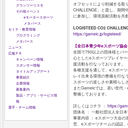
オフセットにより削減する取り組み
グランツーリスモ
CHALLENGE」と題し、期間
その他イベント
に参加し、環境貢献活動を共
eモータースポーツ
メタバース
LOGISTEED CO2 CHALL
セミナ・教育情報
https://gameic.jp/logisteed/
プログラミング
メタバース
【全日本青少年eスポーツ協会 /
ニュース
全国で750以上の団体様とパ
広報ＰＲ
心としたeスポーツプレイヤ
キャンペーン情報
援活動を行なっております。
スポンサー情報
各種支援を通して、eスポーツ
タイトルアップデート
レイ出来る環境の整備を行な
事業紹介
スポーツの楽しさや素晴らし
企業情報
またGameicでは、若い世
募集案内
整備しております。
製品・アプリ・サービス情
報
詳しくはコチラ ：
https://game
選手・チーム情報
団体名 ： 一般社団法人全日本青
事業内容 ： eスポーツ大会
営、eスポーツチームの認証、