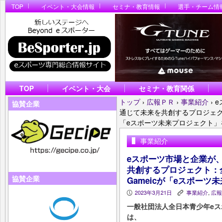
TOP
イベント・大会情報
セミナ・教育情報
選手・チーム情
TOP
イベント・大会
セミナ・教育関係
トップ
›
広報ＰＲ
›
事業紹介
›
e
協賛企業
通じて未来を共創するプロジェクト
「eスポーツ未来プロジェクト」
事業紹介
eスポーツ市場と企業が、
共創するプロジェクト：全
協賛企業
Gameicが「eスポー
2023年3月21日
事業紹介
,
広報
P
K
一般社団法人全日本青少年eスポ
は、