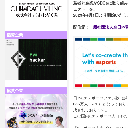
若者と企業がSDGsに取り組
ェクト」を、
2023年4月1日より開始いた
配信元：
一般社団法人全日本青少
協賛企業
協賛企業
日本のeスポーツファン数（試
686万人（※１）となってお
成されております。
この国内のeスポーツ人口その
「eスポーツ未来プロジェクト