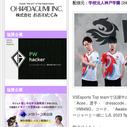
配信元：
学校法人神戸学園
(20
協賛企業
協賛企業
V3Esports Top teamで
「Acee」選手・「dressco
「HW4NG」コーチ、「Awa
ージャーと一緒に LJL 2023 Spr
申込はこちら→