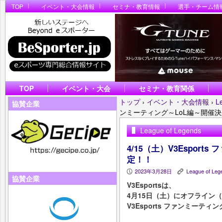
TOP
イベント・大会情報
セミナ・教育情報
選手・チーム情
TOP
イベント・大会
セミナ・教育関係
トップ
›
イベント・大会情報
›
L
協賛企業
ンミーティング～LoL編～開催
League of Legends
4/15（土）V3Espor
定！！
2023年3月28日
League of Leg
P
K
協賛企業
V3Esportsは、
4月15日（土）にオフライン
V3Esports ファンミーテ