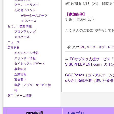
※申込期限 4/13（木） 19時ま
グランツーリスモ
その他イベント
【参加条件】
eモータースポーツ
対象： 高校生以上
メタバース
セミナ・教育情報
たくさんのご参加お待ちして
プログラミング
メタバース
ニュース
タグ:
LoL
,
リーグ・オブ・レジ
広報ＰＲ
,
キャンペーン情報
スポンサー情報
←
ECサブスク支援サービス「サ
タイトルアップデート
S-SUPPLEMENT.com」
事業紹介
企業情報
GGGP2023（ガンダムゲームグ
募集案内
s大会！激戦を勝ち抜いた優
製品・アプリ・サービス情
報
選手・チーム情報
2026年8月
カテゴリ