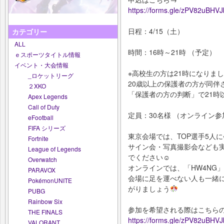
https://forms.gle/zPV82uBHV
日程：4/15（土）
カテゴリー
ALL
時間：16時～21時 （予定）
ｅスポーツタイトル情報
イベント・大会情報
※高校生の方は21時になりま
_ロケットリーグ
20歳以上の保護者の方が同伴
２XKO
「保護者の方の判断」で21時
Apex Legends
Call of Duty
定員：30名様 （オンライン
eFootball
FIFA シリーズ
東京会場では、TOP選手5人
Fortnite
サイン会・写真撮影会なども
League of Legends
でください☺
Overwatch
オンラインでは、「HW4NG」
PARAVOX
会場に足を運べない人も一緒にLJL 20
PokémonUNITE
がりましょう
PUBG
Rainbow Six
参加を希望される際はこちら
THE FINALS
https://forms.gle/zPV82uBHV
VALORANT