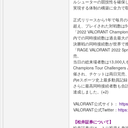
ルシューターの競技性を確保し
実現する体制の構築に全力で
正式リリースから1年で毎月の
超え、プレイされた対戦数は5
「2022 VALORANT Champ
内での同時接続数は過去最大の
決勝戦の同時接続数が世界で推
「RAGE VALORANT 202
売。
当日の総来場者数は13,000人を
Champions Tour Chall
催され、チケットは両日完売、
内eスポーツ史上最多動員記
さらに最高同時接続者数も合計5
達成しました。(※2)
VALORANT公式サイト：
https
VALORANT公式Twitter：
https
【松井証券について】
松井証券では、より投資を身