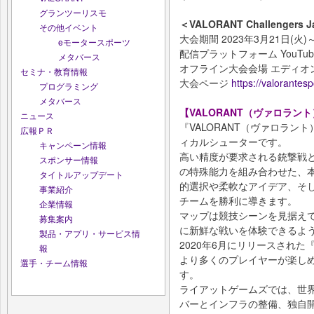
グランツーリスモ
＜VALORANT Challengers Ja
その他イベント
大会期間 2023年3月21日(火)～
eモータースポーツ
配信プラットフォーム YouTub
メタバース
オフライン大会会場 エディオ
セミナ・教育情報
大会ページ
https://valorantes
プログラミング
メタバース
【VALORANT（ヴァロラン
ニュース
『VALORANT（ヴァロラン
広報ＰＲ
ィカルシューターです。
キャンペーン情報
高い精度が要求される銃撃戦
スポンサー情報
の特殊能力を組み合わせた、
タイトルアップデート
的選択や柔軟なアイデア、そ
事業紹介
チームを勝利に導きます。
企業情報
マップは競技シーンを見据え
募集案内
に新鮮な戦いを体験できるよ
製品・アプリ・サービス情
2020年6月にリリースされた
報
より多くのプレイヤーが楽し
選手・チーム情報
す。
ライアットゲームズでは、世
バーとインフラの整備、独自