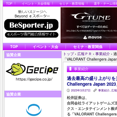
TOP
イベント・大会情報
セミナ・教育情報
選手・チーム情
TOP
イベント・大会
セミナ・教育関係
トップ
›
広報ＰＲ
›
事業紹介
›
過
協賛企業
「VALORANT Challengers Ja
事業紹介
過去最高の盛り上がりを見
Challengers Japan 
2023年3月27日
事業紹介
,
広報
P
K
協賛企業
松井証券は、
合同会社ライアットゲームズ主催
クス・エンタテインメント株
る「VALORANT Challenger