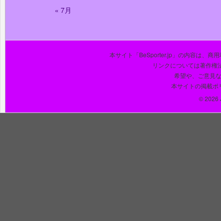
« 7月
本サイト「BeSporter.jp」の内容
リンクについては著作権
希望や、ご意見
本サイトの掲載ポ
© 2026 J