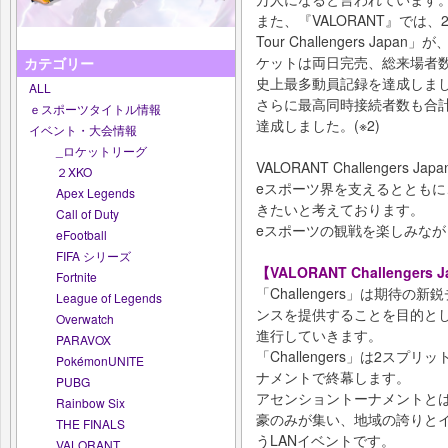
また、『VALORANT』では、202
Tour Challengers J
ケットは両日完売、総来場者数
カテゴリー
史上最多動員記録を達成しま
ALL
さらに最高同時接続者数も合計5
ｅスポーツタイトル情報
達成しました。(※2)
イベント・大会情報
_ロケットリーグ
VALORANT Challenger
２XKO
eスポーツ界を支えるととも
Apex Legends
きたいと考えております。
Call of Duty
eスポーツの観戦を楽しみな
eFootball
FIFA シリーズ
【VALORANT Challengers 
Fortnite
「Challengers」は期待
League of Legends
ンスを提供することを目的とし
Overwatch
進行していきます。
PARAVOX
「Challengers」は2ス
PokémonUNITE
ナメントで終幕します。
PUBG
アセンショントーナメントとは、2
Rainbow Six
豪のみが集い、地域の誇りと
THE FINALS
うLANイベントです。
VALORANT