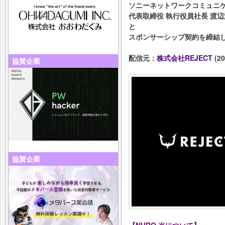
ソニーネットワークコミュニ
代表取締役 執行役員社長 渡辺
と
スポンサーシップ契約を締結
配信元：
株式会社REJECT
(20
協賛企業
協賛企業
【NURO 光について】