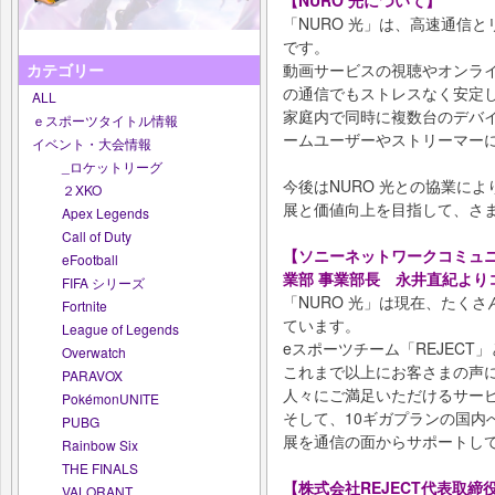
「NURO 光」は、高速通信
です。
動画サービスの視聴やオンライ
カテゴリー
の通信でもストレスなく安定
ALL
家庭内で同時に複数台のデバイ
ｅスポーツタイトル情報
ームユーザーやストリーマー
イベント・大会情報
_ロケットリーグ
今後はNURO 光との協業に
２XKO
展と価値向上を目指して、さ
Apex Legends
Call of Duty
【ソニーネットワークコミュニケ
eFootball
業部 事業部長 永井直紀より
FIFA シリーズ
「NURO 光」は現在、たく
Fortnite
ています。
League of Legends
eスポーツチーム「REJEC
Overwatch
これまで以上にお客さまの声
PARAVOX
人々にご満足いただけるサー
PokémonUNITE
そして、10ギガプランの国内
PUBG
展を通信の面からサポートし
Rainbow Six
THE FINALS
【株式会社REJECT代表取
VALORANT