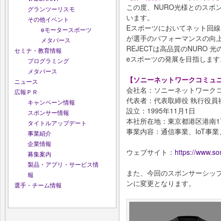
この度、NURO光様とのスポ
グランツーリスモ
います。
その他イベント
Eスポーツにおいてネット回
eモータースポーツ
が選手のパフォーマンスの向
メタバース
REJECTは高品質のNURO
セミナ・教育情報
eスポーツの発展を目指します
プログラミング
メタバース
【ソニーネットワークコミュニ
ニュース
会社名：ソニーネットワーク
広報ＰＲ
代表者：代表取締役 執行役員
キャンペーン情報
設立：1995年11月1日
スポンサー情報
本社所在地：東京都港区港南1
タイトルアップデート
事業内容：通信事業、IoT事
事業紹介
企業情報
ウェブサイト：
https://www.so
募集案内
製品・アプリ・サービス情
また、今回のスポンサーシッ
報
ンに変更となります。
選手・チーム情報