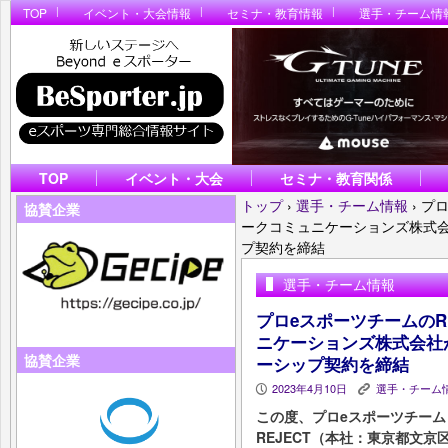
TOP
イベント・大会情報
セミナ・教育情報
選手・チーム情
TOP
イベント・大会
セミナ・教育関係
トップ
›
選手・チーム情報
›
プロ
協賛企業
ークコミュニケーションズ株式会
プ契約を締結
選手・チーム情報
プロeスポーツチームのR
ニケーションズ株式会社が
協賛企業
ーシップ契約を締結
2023年4月10日
選手・チーム
P
K
この度、プロeスポーツチーム
REJECT（本社：東京都文