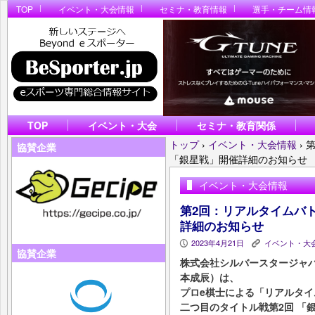
TOP
イベント・大会情報
セミナ・教育情報
選手・チーム情
TOP
イベント・大会
セミナ・教育関係
トップ
›
イベント・大会情報
›
協賛企業
「銀星戦」開催詳細のお知らせ
イベント・大会情報
第2回：リアルタイムバ
詳細のお知らせ
2023年4月21日
イベント・大
P
K
協賛企業
株式会社シルバースタージャ
本成辰）は、
プロe棋士による「リアルタイ
二つ目のタイトル戦第2回 「