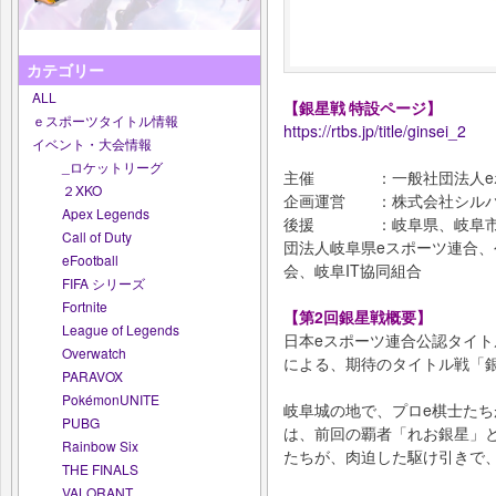
カテゴリー
ALL
【銀星戦 特設ページ】
ｅスポーツタイトル情報
https://rtbs.jp/title/ginsei_2
イベント・大会情報
_ロケットリーグ
主催 ：一般社団法人eボ
２XKO
企画運営 ：株式会社シルバ
Apex Legends
後援 ：岐阜県、岐阜市、
Call of Duty
団法人岐阜県eスポーツ連合
eFootball
会、岐阜IT協同組合
FIFA シリーズ
Fortnite
【第2回銀星戦概要】
League of Legends
日本eスポーツ連合公認タイト
Overwatch
による、期待のタイトル戦「
PARAVOX
PokémonUNITE
岐阜城の地で、プロe棋士た
PUBG
は、前回の覇者「れお銀星」
Rainbow Six
たちが、肉迫した駆け引きで
THE FINALS
VALORANT