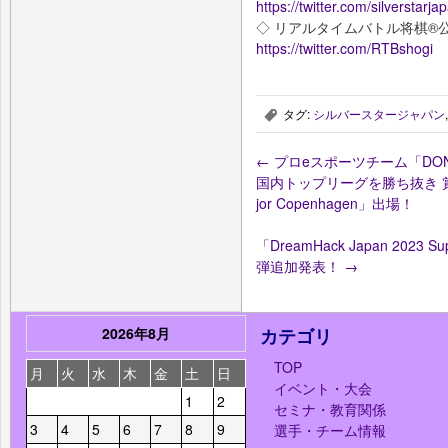
https://twitter.com/silverstarja
◇ リアルタイムバトル将棋®公式T
https://twitter.com/RTBshogi
タグ:
シルバースタージャパン
,
←
プロeスポーツチーム「DONUTS 
国内トップリーグを勝ち抜き 賞⾦
jor Copenhagen」出場！
「DreamHack Japan 2023 
弾追加発表！
→
2026年8月
カテゴリ
TOP
月
火
水
木
金
土
日
イベント・大会
1
2
セミナ・教育関係
3
4
5
6
7
8
9
選手・チーム情報