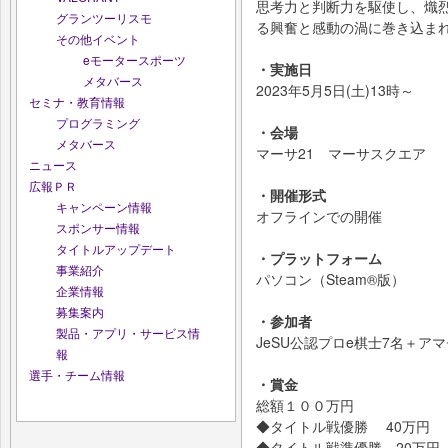
思考力と判断力を駆使し、熾
グランツーリスモ
る興奮と感動の渦に巻き込ま
その他イベント
eモータースポーツ
・実施日
メタバース
2023年5月5日(土)13時～
セミナ・教育情報
プログラミング
・会場
メタバース
マーサ21 マーサスクエア
ニュース
広報ＰＲ
・開催形式
キャンペーン情報
オフラインでの開催
スポンサー情報
タイトルアップデート
・プラットフォーム
事業紹介
パソコン（Steam®版）
企業情報
募集案内
・参加者
製品・アプリ・サービス情
JeSU公認プロe棋士7名＋ア
報
選手・チーム情報
・賞金
総額１００万円
◆タイトル戦優勝 40万円
◆タイトル戦準優勝 20万円