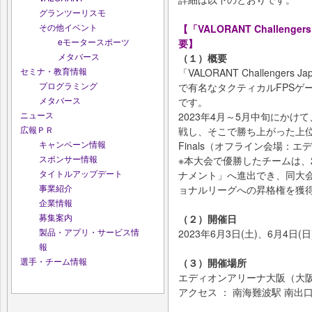
グランツーリスモ
その他イベント
【「VALORANT Challengers Ja
eモータースポーツ
要】
メタバース
（１）概要
セミナ・教育情報
「VALORANT Challengers Jap
プログラミング
で有名なタクティカルFPSゲー
メタバース
です。
ニュース
2023年4月～5月中旬にか
広報ＰＲ
戦し、そこで勝ち上がった上位3チ
キャンペーン情報
Finals（オフライン会場：
スポンサー情報
※本大会で優勝したチームは、
タイトルアップデート
ナメント」へ進出でき、同大
事業紹介
ョナルリーグへの昇格権を獲
企業情報
募集案内
（２）開催日
製品・アプリ・サービス情
2023年6月3日(土)、6月4日(日
報
選手・チーム情報
（３）開催場所
エディオンアリーナ大阪（大阪
アクセス ： 南海難波駅 南出口