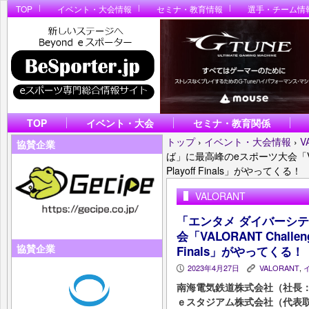
TOP
イベント・大会情報
セミナ・教育情報
選手・チーム情
TOP
イベント・大会
セミナ・教育関係
トップ
›
イベント・大会情報
›
V
協賛企業
ば」に最高峰のeスポーツ大会「VALORANT
Playoff Finals」がやってくる！
VALORANT
「エンタメ ダイバーシテ
会「VALORANT Challenger
協賛企業
Finals」がやってくる！
2023年4月27日
VALORANT
,
P
K
南海電気鉄道株式会社（社長：
ｅスタジアム株式会社（代表取