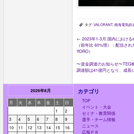
タグ:
VALORANT
,
南海電気鉄
,
←
2023年1-3月 国内におけ
（前年比 60%増）：配信され
YORO）
〜資金調達のお知らせ〜TEG
調達額は41億円となり、成長
2026年8月
カテゴリ
TOP
月
火
水
木
金
土
日
イベント・大会
1
2
セミナ・教育関係
3
4
5
6
7
8
9
選手・チーム情報
ニュース
10
11
12
13
14
15
16
広報ＰＲ