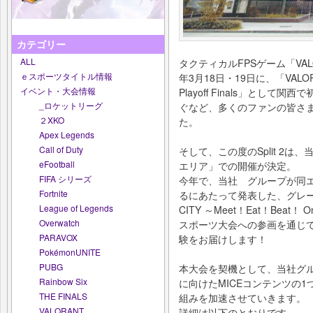
カテゴリー
ALL
タクティカルFPSゲーム「VAL
ｅスポーツタイトル情報
年3月18日・19日に、「VALORANT C
イベント・大会情報
Playoff Finals」とし
_ロケットリーグ
ぐなど、多くのファンの皆さま
２XKO
た。
Apex Legends
Call of Duty
そして、この度のSplit 2
eFootball
エリア」での開催が決定。
FIFA シリーズ
今年で、当社 グループが同エ
Fortnite
るにあたって発表した、グレータ
League of Legends
CITY ～Meet！Eat！Bea
Overwatch
スポーツ大会への参画を通じて、
PARAVOX
験をお届けします！
PokémonUNITE
PUBG
本大会を契機として、当社グル
Rainbow Six
に向けたMICEコンテンツの
THE FINALS
組みを加速させていきます。
VALORANT
詳細は以下のとおりです。