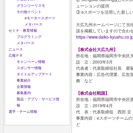
ューションの提供
グランツーリスモ
③ eスポーツを活用した新し
その他イベント
eモータースポーツ
大広九州ホームページにて当
メタバース
談を掲載していますので合わ
セミナ・教育情報
https://www.daiko-kyushu.co.j
プログラミング
メタバース
【株式会社大広九州】
ニュース
所在地：福岡県福岡市中央区天神
広報ＰＲ
設 立：2003年3月
キャンペーン情報
代表者：代表取締役社長 瞿曇
スポンサー情報
事業内容：広告代理業、広告
タイトルアップデート
務 など
事業紹介
企業情報
【株式会社戦国】
募集案内
所在地：福岡県福岡市中央区渡辺通
製品・アプリ・サービス情
設 立：2019年4月
報
代 表：代表取締役 西田 圭
選手・チーム情報
事業内容：eスポーツチームの
ど