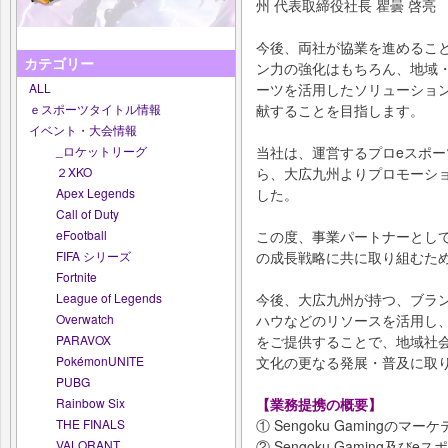
州 代表取締役社長 瞿曇 啓亮
今後、両社が協業を進めることで、
カテゴリー
ン力の強化はもちろん、地域
ーツを活用したソリューショ
ALL
献することを目指します。
ｅスポーツタイトル情報
イベント・大会情報
当社は、運営するプロeスポーツチ
_ロケットリーグ
ら、大広九州よりプロモーシ
２XKO
した。
Apex Legends
Call of Duty
この度、事業パートナーとし
eFootball
の成長戦略に共に取り組むた
FIFA シリーズ
Fortnite
今後、大広九州が持つ、ブラ
League of Legends
ハウなどのリソースを活用し
Overwatch
をご提供することで、地域社
PARAVOX
文化の更なる発展・普及に取
PokémonUNITE
PUBG
【業務提携の概要】
Rainbow Six
① Sengoku Gaming
THE FINALS
② Sengoku Gaming
VALORANT