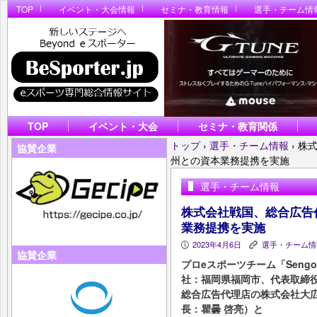
TOP
イベント・大会情報
セミナ・教育情報
選手・チーム情
TOP
イベント・大会
セミナ・教育関係
トップ
›
選手・チーム情報
›
株
協賛企業
州との資本業務提携を実施
選手・チーム情報
株式会社戦国、総合広告
業務提携を実施
2023年4月6日
選手・チーム情
P
K
協賛企業
プロeスポーツチーム「Sengo
社：福岡県福岡市、代表取締役
総合広告代理店の株式会社大
長：瞿曇 啓亮）と