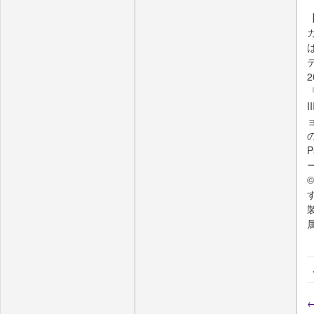
2
『
©