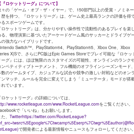
【『ロケットリーグ』について】
数々の「ゲーム・オブ・ザ・イヤー」で、150部門以上の受賞・ノミネー
ト歴を持つ、『ロケットリーグ』は、ゲーム史上最高ランクの評価を得
いるスポーツゲームです。
『ロケットリーグ』は、分かりやすい操作性で流動性のあるプレイを楽
める、物理演算に基づいたアーケードゲーム風のサッカーとドライブゲ
ムの強力なハイブリッドです。
intendo Switch™、PlayStation®4、PlayStation®5、Xbox One、Xbox
eries X|Sで、さらにPC版はEpic Games Storeでプレイ可能な『ロケッ
リーグ』には、ほぼ無限のカスタマイズの可能性、オンラインのランク
コンペティティブトーナメント、フル機能のオフラインシーズンモード
多数のゲームタイプ、カジュアルな試合や競争の激しい対戦などのオン
インマッチ、ルールを完全に変えてしまう「ミューテータ」モードが搭
されています。
『ロケットリーグ』の詳細については、
ttp://www.rocketleague.com/www.RocketLeague.com
をご覧ください。
Facebookで「いいね」もお願いします。
また、
Twitterhttps://twitter.com/RocketLeague?
ef_src=twsrc%5Egoogle%7Ctwcamp%5Eserp%7Ctwgr%5Eauthor(@Ro
etLeague)
で開発者による最新情報やニュースもフォローしてください