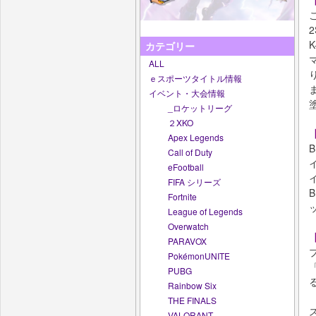
【
こ
2
カテゴリー
ALL
ｅスポーツタイトル情報
イベント・大会情報
_ロケットリーグ
２XKO
Apex Legends
Call of Duty
eFootball
FIFA シリーズ
Fortnite
League of Legends
Overwatch
PARAVOX
PokémonUNITE
PUBG
Rainbow Six
THE FINALS
VALORANT