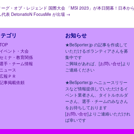
リーグ・オブ・レジェンド 国際大会 「MSI 2023」が本日開幕！日本から
L代表 DetonatioN FocusMe が出場
→
カテゴリ
お知らせ
TOP
★BeSporter.jp の記事を作成して
イベント・大会
いただけるボランティアさんを募
セミナ・教育関係
集中です
選手・チーム情報
ご興味があれば、[
お問い合せ
]より
ニュース
ご連絡ください
広報ＰＲ
記事掲載依頼
★BeSporter.jp へニュースリリー
スなど情報提供していただけるイ
ベント業者さん、タイトルホルダ
ーさん、選手・チームのみなさん
をお待ちしております
[
お問い合せ
]よりご連絡いただけれ
ば幸いです