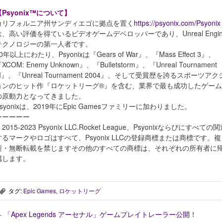
【Psyonix™について】
カリフォルニア州サンディエゴに拠点を置く
https://psyonix.com/Psyonix
は、高い評価を得ているビデオゲームデベロッパーであり、Unreal Engin
テクノロジーの第一人者です。
0年以上にわたり、Psyonixは『Gears of War』、『Mass Effect 3』、
XCOM: Enemy Unknown』、『Bulletstorm』、『Unreal Tournament
III』、『Unreal Tournament 2004』、そして受賞歴を誇るスポーツアク
ョンのヒット作『ロケットリーグ®』を含む、業界で最も成功したゲーム
の原動力となってきました。
Psyonixは、2019年にEpic Gamesファミリーに加わりました。
ーーーーー
 2015-2023 Psyonix LLC.Rocket League、Psyonixならびにすべての
するマークやロゴはすべて、Psyonix LLCの登録商標または商標です。複
製・無断転載を禁じますその他のすべての商標は、それぞれの所有者に
属します。
タグ:
Epic Games
,
ロケットリーグ
,
←
「Apex Legends アーセナル」ゲームプレイトレーラー公開！