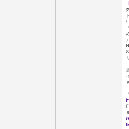
N
S
h
r
k