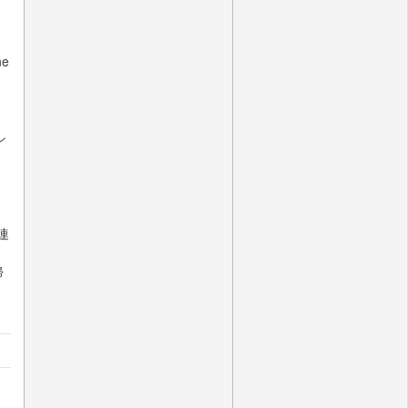
e
シ
関連
帰