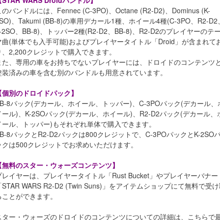
STAR WARS Droidバンドル】
のバンドルには、Fennec (C-3PO)、Octane (R2-D2)、Dominus (K-
SO)、Takumi (BB-8)の車用デカール1種、ホイール4種(C-3PO、R2-D2
K-2SO、BB-8)、トッパー2種(R2-D2、BB-8)、R2-D2のプレイヤーのテ
マ曲(単体でも入手可能)およびプレイヤータイトル「Droid」が含まれて
り、2,200クレジットで購入できます。
また、専用の車をお持ちでないプレイヤーには、ドロイドのコンテンツ
塗装済みの車を含む別のバンドルも用意されています。
【個別のドロイドパック】
BB-8パック(デカール、ホイール、トッパー)、C-3POパック(デカール、
イール)、K-2SOパック(デカール、ホイール)、R2-D2パック(デカール、
イール、トッパー)もそれぞれ単体で購入できます。
BB-8パックとR2-D2パックは800クレジットで、C-3POパックとK-2SO
ックは500クレジットでお求めいただけます。
【無料のスター・ウォーズコンテンツ】
プレイヤーは、プレイヤータイトル「Rust Bucket」やプレイヤーバナー
「STAR WARS R2-D2 (Twin Suns)」をアイテムショップにて無料で受
ることができます。
スター・ウォーズのドロイドのコンテンツについての詳細は、こちらで