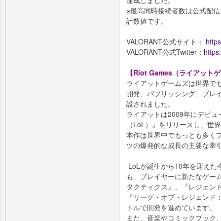
達成しました。
※最高同時接続者数は公式配信（Y
計数値です。
VALORANT公式サイト：
https
VALORANT公式Twitter：
https
【Riot Games（ライアッ
ライアットゲームズは世界で
開発、パブリッシング、プレイ
設されました。
ライアットは2009年にデビ
（LoL）』をリリースし、世
本作は世界中でもっとも多くプ
ツの爆発的な成長の主要な牽
LoLが誕生から10年を迎え
も、プレイヤーに新たなゲー
タクティクス』、『レジェンド
『リーグ・オブ・レジェンド
トルで開発を進めています。
また、音楽やコミックブック