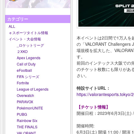
カテゴリー
ALL
ｅスポーツタイトル情報
本イベントは2日間で1万人を
イベント・大会情報
の「VALORANT Challengers Ja
_ロケットリーグ
場規模を拡大した、VALOR
２XKO
す。
Apex Legends
前回のインテックス大阪での
Call of Duty
のチケット枚数にも限りがあ
eFootball
さい。
FIFA シリーズ
Fortnite
特設サイトURL：
League of Legends
https://valorantesports.tokyo/
Overwatch
PARAVOX
【チケット情報】
PokémonUNITE
開催日程：2023年6月3日(土) /
PUBG
Rainbow Six
開催時間:
THE FINALS
6月3日(土) 開場 11:00 / 開演 13
VALORANT