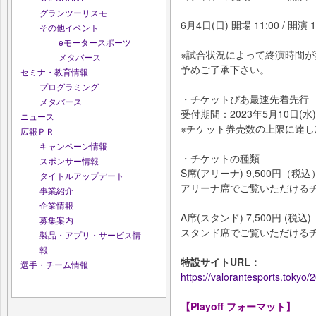
グランツーリスモ
6月4日(日) 開場 11:00 / 開演 13
その他イベント
eモータースポーツ
※試合状況によって終演時間
メタバース
予めご了承下さい。
セミナ・教育情報
プログラミング
・チケットぴあ最速先着先行
メタバース
受付期間：2023年5月10日(水)2
ニュース
※チケット券売数の上限に達
広報ＰＲ
キャンペーン情報
・チケットの種類
スポンサー情報
S席(アリーナ) 9,500円（税込
タイトルアップデート
アリーナ席でご覧いただける
事業紹介
企業情報
A席(スタンド) 7,500円 (税込)
募集案内
スタンド席でご覧いただける
製品・アプリ・サービス情
報
特設サイトURL：
選手・チーム情報
https://valorantesports.tokyo/
【Playoff フォーマット】