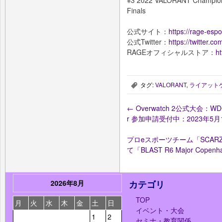
※3 2022 VALORANT Champions
Finals
公式サイト：
https://rage-espor
公式Twitter：
https://twitter.
RAGEオフィシャルストア：
ht
タグ:
VALORANT
,
ライアット
,
←
Overwatch 2公式大会：WDG O
r 参加申請受付中：2023年5月
プロeスポーツチーム「SCARZ」 
て「BLAST R6 Major Cope
2026年8月
カテゴリ
TOP
月
火
水
木
金
土
日
イベント・大会
1
2
セミナ・教育関係