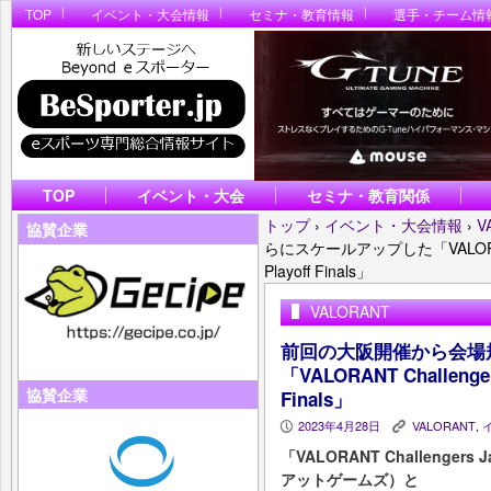
TOP
イベント・大会情報
セミナ・教育情報
選手・チーム情
TOP
イベント・大会
セミナ・教育関係
トップ
›
イベント・大会情報
›
V
協賛企業
らにスケールアップした「VALORANT Cha
Playoff Finals」
VALORANT
前回の大阪開催から会場
「VALORANT Challengers 
協賛企業
Finals」
2023年4月28日
VALORANT
,
P
K
「VALORANT Challengers
アットゲームズ）と