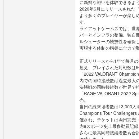
に新鮮な戦いを体験できるよ
2020年6月にリリースされた
より多くのプレイヤーが楽し
す。
ライアットゲームズでは、世
バーとインフラの整備、独自
ルシューターの競技性を確保し
実現する体制の構築に全力で
正式リリースから1年で毎月の
超え、プレイされた対戦数は5
「2022 VALORANT Champ
内での同時接続数は過去最大の
決勝戦の同時接続数が世界で推
「RAGE VALORANT 202
売。
当日の総来場者数は13,000人を
Champions Tour Chall
催され、チケットは両日完売、
内eスポーツ史上最多動員記
さらに最高同時接続者数も合計5