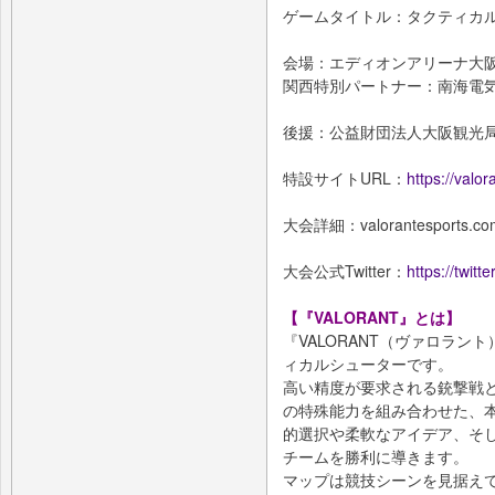
ゲームタイトル：タクティカルF
会場：エディオンアリーナ大阪 (〒
関西特別パートナー：南海電
後援：公益財団法人大阪観光
特設サイトURL：
https://valo
大会詳細：valorantesports.co
大会公式Twitter：
https://twitt
【『VALORANT』とは】
『VALORANT（ヴァロラン
ィカルシューターです。
高い精度が要求される銃撃戦
の特殊能力を組み合わせた、
的選択や柔軟なアイデア、そ
チームを勝利に導きます。
マップは競技シーンを見据え