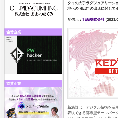
タイの大手ラグジュアリーショ
地への RED° の出店に関し
配信元：
TEG株式会社
(2023/0
協賛企業
協賛企業
新施設は、デジタル技術を活用
表現できる都市型テーマパー
ジャパンIPを中心とした様々な