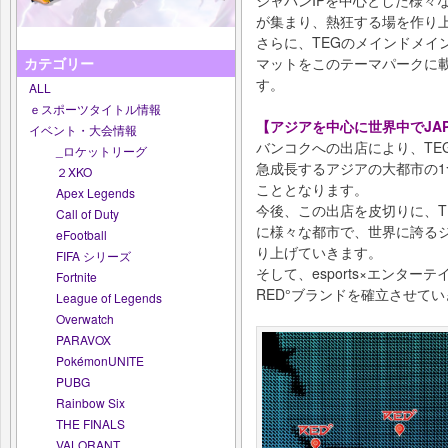
が集まり、熱狂する場を作り
さらに、TEGのメインドメイン
マットをこのテーマパークに載せ
カテゴリー
す。
ALL
ｅスポーツタイトル情報
【アジアを中心に世界中でJAP
イベント・大会情報
バンコクへの出店により、TE
_ロケットリーグ
急成長するアジアの大都市の
２XKO
こととなります。
Apex Legends
今後、この出店を皮切りに、T
Call of Duty
に様々な都市で、世界に誇るジ
eFootball
り上げていきます。
FIFA シリーズ
そして、esports×エンタ
Fortnite
RED°ブランドを確立させて
League of Legends
Overwatch
PARAVOX
PokémonUNITE
PUBG
Rainbow Six
THE FINALS
VALORANT