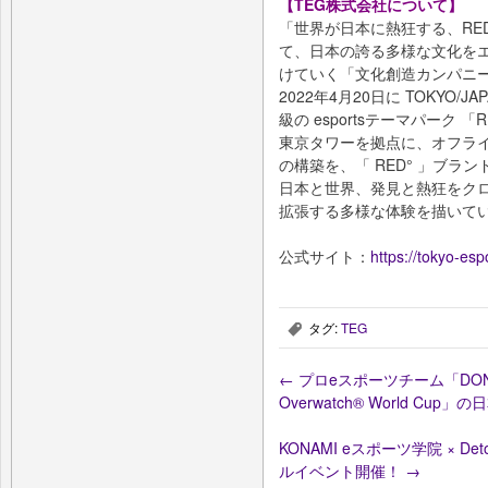
【TEG株式会社について】
「世界が日本に熱狂する、RE
て、日本の誇る多様な文化を
けていく「文化創造カンパニ
2022年4月20日に TOKYO
級の esportsテーマパーク 「
東京タワーを拠点に、オフラ
の構築を、「 RED° 」ブラ
日本と世界、発見と熱狂をク
拡張する多様な体験を描いて
公式サイト：
https://tokyo-esp
タグ:
TEG
,
←
プロeスポーツチーム「DONUT
Overwatch®️ World C
KONAMI eスポーツ学院 × De
ルイベント開催！
→