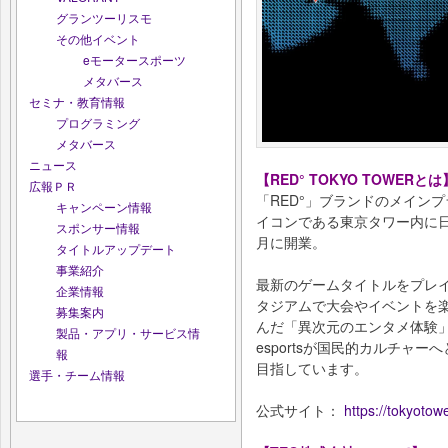
グランツーリスモ
その他イベント
eモータースポーツ
メタバース
セミナ・教育情報
プログラミング
メタバース
ニュース
【RED° TOKYO TOWERとは
広報ＰＲ
「RED°」ブランドのメインプラ
キャンペーン情報
イコンである東京タワー内に日本最
スポンサー情報
月に開業。
タイトルアップデート
事業紹介
最新のゲームタイトルをプレ
企業情報
タジアムで大会やイベントを
募集案内
んだ「異次元のエンタメ体験
製品・アプリ・サービス情
esportsが国民的カルチャ
報
目指しています。
選手・チーム情報
公式サイト：
https://tokyotow