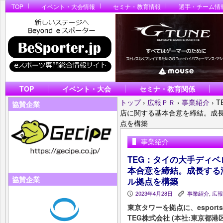
TOP
イベント・大会情報
セミナ・教育情報
選手・チーム情
TOP
イベント・大会
セミナ・教育関係
トップ
›
広報ＰＲ
›
事業紹介
›
T
協賛企業
店に関する基本合意を締結。成
点を構築
事業紹介
TEG：タイの大手ディ
本合意を締結。成長する
協賛企業
ル拠点を構築
2023年4月28日
事業紹介
,
広報
P
K
東京タワーを拠点に、espor
TEG株式会社 (本社:東京都港