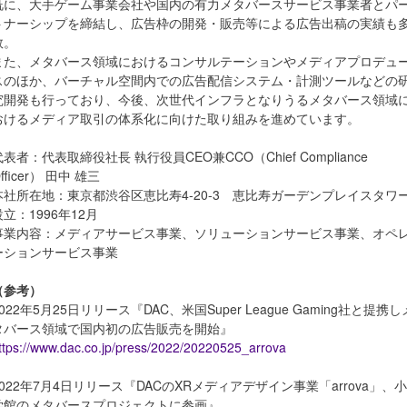
既に、大手ゲーム事業会社や国内の有力メタバースサービス事業者とパ
トナーシップを締結し、広告枠の開発・販売等による広告出稿の実績も
数。
また、メタバース領域におけるコンサルテーションやメディアプロデュ
スのほか、バーチャル空間内での広告配信システム・計測ツールなどの
究開発も行っており、今後、次世代インフラとなりうるメタバース領域
おけるメディア取引の体系化に向けた取り組みを進めています。
代表者：代表取締役社長 執行役員CEO兼CCO（Chief Compliance
fficer） 田中 雄三
本社所在地：東京都渋谷区恵比寿4-20-3 恵比寿ガーデンプレイスタワ
設立：1996年12月
事業内容：メディアサービス事業、ソリューションサービス事業、オペ
ーションサービス事業
（参考）
2022年5月25日リリース『DAC、米国Super League Gaming社と提携し
タバース領域で国内初の広告販売を開始』
ttps://www.dac.co.jp/press/2022/20220525_arrova
2022年7月4日リリース『DACのXRメディアデザイン事業「arrova」、小
学館のメタバースプロジェクトに参画』