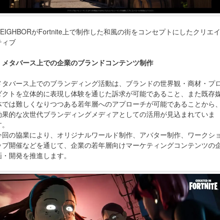
NEIGHBORがFortnite上で制作した和風の街をコンセプトにしたクリエ
ティブ
・メタバース上での企業のブランドコンテンツ制作
メタバース上でのブランディング活動は、ブランドの世界観・商材・プ
ダクトを立体的に表現し体験を通じた訴求が可能であること、また既存
体では難しくなりつつある若年層へのアプローチが可能であることから
効果的な次世代ブランディングメディアとしての活用が見込まれていま
す。
今回の協業により、オリジナルワールド制作、アバター制作、ワークシ
ップ開催などを通じて、企業の若年層向けマーケティングコンテンツの
画・開発を推進します。