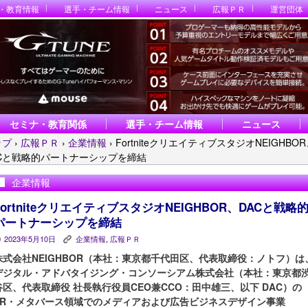
・教育情報
選手・チーム情報
ニュース
広報ＰＲ
運営団体
セミナ・教育関係
選手・チーム情報
ニュース
ップ
›
広報ＰＲ
›
企業情報
›
FortniteクリエイティブスタジオNEIGHBO
ACと戦略的パートナーシップを締結
企業情報
FortniteクリエイティブスタジオNEIGHBOR、DACと戦略
パートナーシップを締結
2023年5月10日
企業情報
,
広報ＰＲ
P
K
株式会社NEIGHBOR（本社：東京都千代田区、代表取締役：ノトフ）は
デジタル・アドバタイジング・コンソーシアム株式会社（本社：東京都
谷区、代表取締役 社長執行役員CEO兼CCO：田中雄三、以下 DAC）の
XR・メタバース領域でのメディアおよび広告ビジネスデザイン事業