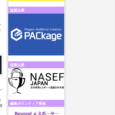
協賛企業
ォ
ま
協賛企業
ン
取
編集ボランティア募集
開