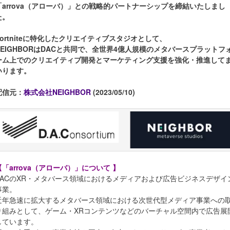
「arrova（アローバ）」との戦略的パートナーシップを締結いたしまし
た。
Fortniteに特化したクリエイティブスタジオとして、
NEIGHBORはDACと共同で、全世界4億人規模のメタバースプラットフ
ーム上でのクリエイティブ開発とマーケティング支援を強化・推進して
いります。
配信元：
株式会社NEIGHBOR
(2023/05/10)
【「arrova（アローバ）」について 】
DACのXR・メタバース領域におけるメディアおよび広告ビジネスデザイ
事業。
近年急速に拡大するメタバース領域における次世代型メディア事業への
り組みとして、ゲーム・XRコンテンツなどのバーチャル空間内で広告展
しています。