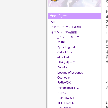
カテゴリー
ALL
ｅスポーツタイトル情報
イベント・大会情報
_ロケットリーグ
２XKO
O
Apex Legends
Call of Duty
eFootball
FIFA シリーズ
Fortnite
League of Legends
Overwatch
PARAVOX
PokémonUNITE
h
PUBG
Rainbow Six
THE FINALS
VALORANT