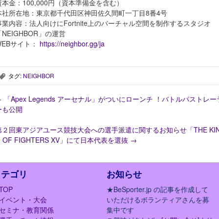
資本金：100,000円（資本準備金を含む）
本社所在地：東京都千代田区神田佐久間町一丁目8番4号
事業内容：法人向けにFortnite上のバーチャル空間を制作するスタジオ
「NEIGHBOR」の運営
WEBサイト：
https://neighbor.gg/ja
タグ:
NEIGHBOR
,
←
「Apex Legends アーセナル」がついにローンチ ！バトルパストレー
ーも公開
第２回東アジアユース競技大会への選手派遣に関するお知らせ「THE KI
G OF FIGHTERS XV」にて日本代表を選抜
→
カテゴリ
お知らせ
TOP
★BeSporter.jp の記事を作成して
イベント・大会
いただけるボランティアさんを募
セミナ・教育関係
集中です