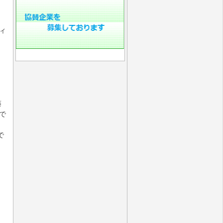
ティ
ト
藤
で
で