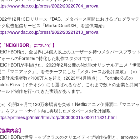
ttps://www.dac.co.jp/press/2022/20220704_arrova
2022年12月13日リリース『DAC、メタバース空間におけるプログラマ
ック広告配信サービス「MarketOne®XR」を提供開始』
ttps://www.dac.co.jp/press/2022/20221213_arrova
【「NEIGHBOR」について 】
NEIGHBORは、全世界に4億人以上のユーザーを持つメタバースプラッ
フォームのFortniteに特化した制作スタジオです。
NEIGHBORが手掛けた、2023年2月公開のNetflixオリジナルアニメ「伊
潤二『マニアック』」をモチーフにした「メタバースお化け屋敷」（※）
は累計来場者数が100万人を超え（2023年4月時点）、Fortnite公式の
Epic’s Picks（イチオシ）にも選ばれるなど、これまで数々の企業と共同
ワールド制作を行ってきた実績があります。
（※）公開3ヶ月で120万来場者を突破！Netflixアニメ伊藤潤二『マニアッ
ク』をフォートナイト内に再現したメタバースお化け屋敷
ttps://prtimes.jp/main/html/rd/p/000000015.000111821.html
【協業内容】
NEIGHBORの世界トップクラスのクリエイティブ制作技術と、arrovaの