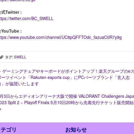
式Twitter :
ttps://twitter.com/BC_SWELL
YouTube :
ttps://www.youtube.com/channel/UC8pQFFTOdc_fazuaC0R7y9g
タグ:
SWELL
,
←
ゲーミングチェアやキーボードがポイントアップ！楽天グループのe
ポーツイベント「Rakuten esports cup」にPCパーツブランド「玄人志
向」が協賛いたします
月3日からエディオンアリーナ大阪で開催 VALORANT Challengers Jap
023 Split 2 – Playoff Finals 5月10日20時から先着先行チケット販売開始
→
カテゴリ
お知らせ