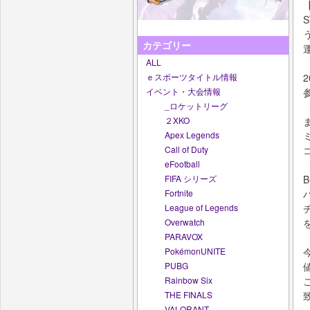
【
カテゴリー
ALL
ｅスポーツタイトル情報
イベント・大会情報
_ロケットリーグ
２XKO
Apex Legends
Call of Duty
eFootball
FIFA シリーズ
Fortnite
League of Legends
Overwatch
PARAVOX
PokémonUNITE
PUBG
Rainbow Six
THE FINALS
VALORANT