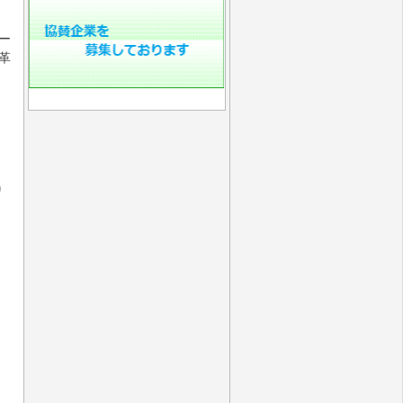
ー
革
り