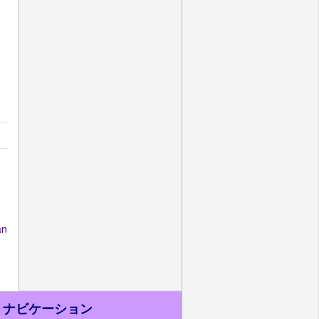
ス
an
ナビケーション