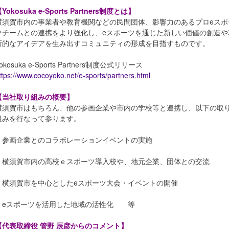
Yokosuka e-Sports Partners制度とは】
横須賀市内の事業者や教育機関などの民間団体、影響力のあるプロeスポ
ツチームとの連携をより強化し、eスポーツを通じた新しい価値の創造や
新的なアイデアを生み出すコミュニティの形成を目指すものです。
okosuka e-Sports Partners制度公式リリース
ttps://www.cocoyoko.net/e-sports/partners.html
【当社取り組みの概要】
横須賀市はもちろん、他の参画企業や市内の学校等と連携し、以下の取
組みを行なって参ります。
・参画企業とのコラボレーションイベントの実施
・横須賀市内の高校ｅスポーツ導入校や、地元企業、団体との交流
・横須賀市を中心としたeスポーツ大会・イベントの開催
・eスポーツを活用した地域の活性化 等
【代表取締役 管野 辰彦からのコメント】