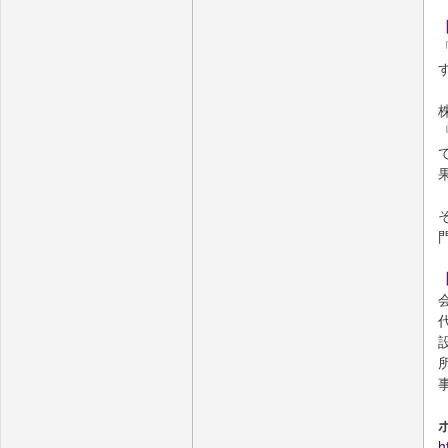
で
設
h