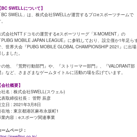
【BC SWELLについて】
「BC SWELL」は、株式会社SWELLが運営するプロeスポーツチームで
す。
株式会社NTTドコモの運営するeスポーツリーグ「X-MOMENT」の
『PUBG MOBILE JAPAN LEAGUE』に参戦しており、設立僅か1年足ら
、世界大会『PUBG MOBILE GLOBAL CHAMPIONSHIP 2021』に出
果しました。
その他、『荒野行動部門』や、『ストリーマー部門』、『VALORANT部
門』など、さまざまなゲームタイトルに活動の場を広げています。
【会社概要】
会社名 : 株式会社SWELL(スウェル)
代表取締役社⻑： 管野 辰彦
立日 : 2021年3月8日
所在地 : 東京都港区麻布永坂町1
事業内容：eスポーツ関連事業
ホームページ：
ttps://swellinc.co.jp/