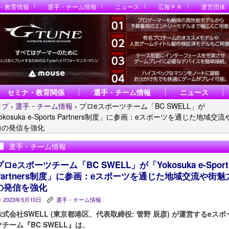
・教育情報
選手・チーム情報
ニュース
広報ＰＲ
運営団体
セミナ・教育関係
選手・チーム情報
ニュース
ップ
›
選手・チーム情報
›
プロeスポーツチーム「BC SWELL」が
okosuka e-Sports Partners制度」に参画：eスポーツを通じた地域交流
力の発信を強化
選手・チーム情報
プロeスポーツチーム「BC SWELL」が「Yokosuka e-Sport
Partners制度」に参画：eスポーツを通じた地域交流や街魅
の発信を強化
2023年5月10日
選手・チーム情報
P
K
株式会社SWELL (東京都港区、代表取締役: 管野 辰彦) が運営するeスポ
ツチーム『BC SWELL』は、