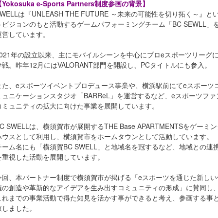
Yokosuka e-Sports Partners制度参画の背景】
SWELLは『UNLEASH THE FUTURE ～未来の可能性を切り拓く～』と
うビジョンのもと活動するゲームパフォーミングチーム「BC SEWLL」
運営しています。
2021年の設立以来、主にモバイルシーンを中心にプロeスポーツリーグ
参戦。昨年12月にはVALORANT部門を開設し、PCタイトルにも参入。
また、eスポーツイベントプロデュース事業や、横浜駅前にてeスポーツ
ミュニケーションスタジオ「BARReL」を運営するなど、eスポーツファ
コミュニティの拡大に向けた事業を展開しています。
BC SWELLは、横須賀市が展開するTHE Base APARTMENTSをゲーミ
ハウスとして利用し、横須賀市をホームタウンとして活動しています。
チーム名にも「横須賀BC SWELL」と地域名を冠するなど、地域との連
を重視した活動を展開しています。
今回、本パートナー制度で横須賀市が掲げる「eスポーツを通じた新しい
値の創造や革新的なアイデアを生み出すコミュニティの形成」に賛同し
これまでの事業活動で得た知見を活かす事ができると考え、参画する事
致しました。