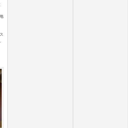
と
地
ス
え