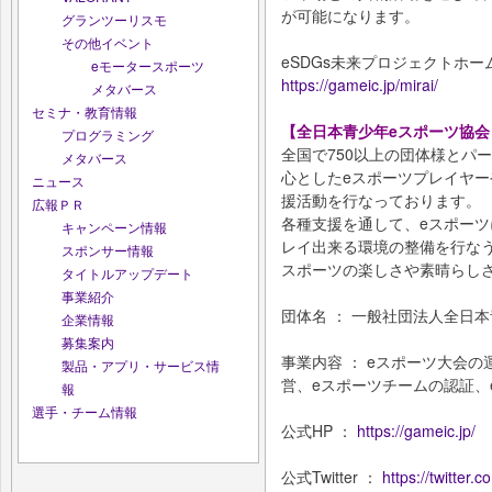
が可能になります。
グランツーリスモ
その他イベント
eSDGs未来プロジェクトホー
eモータースポーツ
https://gameic.jp/mirai/
メタバース
セミナ・教育情報
【全日本青少年eスポーツ協会 /
プログラミング
全国で750以上の団体様とパ
メタバース
心としたeスポーツプレイヤ
ニュース
援活動を行なっております。
広報ＰＲ
各種支援を通して、eスポーツ
キャンペーン情報
レイ出来る環境の整備を行な
スポンサー情報
スポーツの楽しさや素晴らし
タイトルアップデート
事業紹介
団体名 ： 一般社団法人全日本青
企業情報
募集案内
事業内容 ： eスポーツ大会
製品・アプリ・サービス情
営、eスポーツチームの認証、
報
選手・チーム情報
公式HP ：
https://gameic.jp/
公式Twitter ：
https://twitter