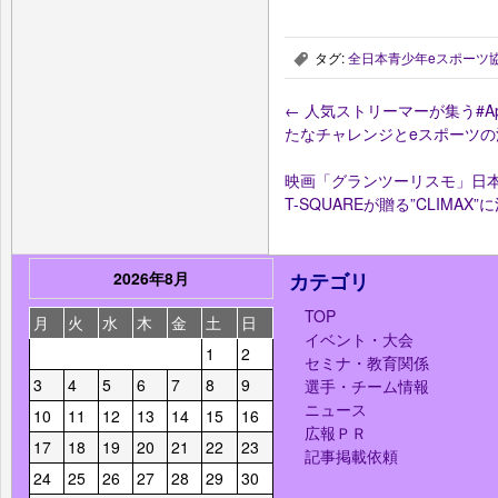
タグ:
全日本青少年eスポーツ協会 
,
←
人気ストリーマーが集う#Ape
たなチャレンジとeスポーツの活
映画「グランツーリスモ」日本
T-SQUAREが贈る”CLIMAX
2026年8月
カテゴリ
TOP
月
火
水
木
金
土
日
イベント・大会
1
2
セミナ・教育関係
3
4
5
6
7
8
9
選手・チーム情報
ニュース
10
11
12
13
14
15
16
広報ＰＲ
17
18
19
20
21
22
23
記事掲載依頼
24
25
26
27
28
29
30