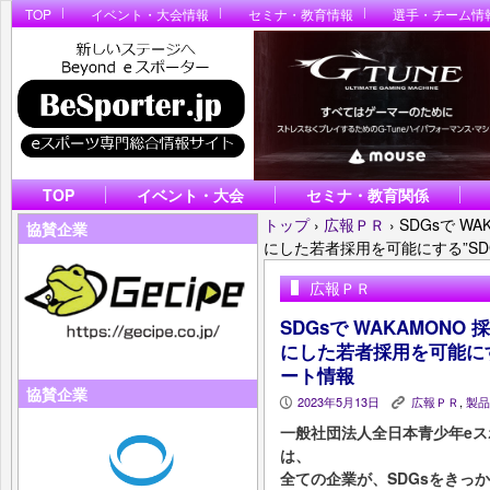
TOP
イベント・大会情報
セミナ・教育情報
選手・チーム情
TOP
イベント・大会
セミナ・教育関係
トップ
›
広報ＰＲ
›
SDGsで W
協賛企業
にした若者採用を可能にする”SDG
広報ＰＲ
SDGsで WAKAMON
にした若者採用を可能にする
ート情報
協賛企業
2023年5月13日
広報ＰＲ
,
製品
P
K
一般社団法人全日本青少年eスポ
は、
全ての企業が、SDGsをきっかけ