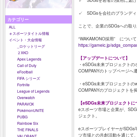
✓ SDGsを会社のブランデ
カテゴリー
ことで、企業のSDGsへの取
ALL
ｅスポーツタイトル情報
“WAKAMONO採用” につ
イベント・大会情報
https://gameic.jp/sdgs_compa
_ロケットリーグ
２XKO
【アップデートについて】
Apex Legends
・eSDGs未来プロジェクトの
Call of Duty
COMPANYのトップページ
eFootball
FIFA シリーズ
・eSDGs未来プロジェクトの
Fortnite
COMPANYのプロジェクトを
League of Legends
Overwatch
【eSDGs未来プロジェクトに
PARAVOX
eスポーツ市場と企業が、SD
PokémonUNITE
ジェクト。
PUBG
Rainbow Six
eスポーツプレイヤーがSDG
THE FINALS
ツ市場との共創活動を通じて、
VALORANT