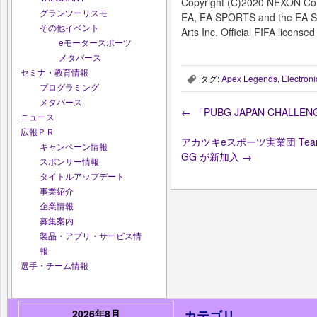
Copyright (C)2020 NEXON Co.,
グランツーリスモ
EA, EA SPORTS and the EA SP
その他イベント
Arts Inc. Official FIFA licensed
eモータースポーツ
メタバース
セミナ・教育情報
タグ:
Apex Legends
,
Electroni
,
プログラミング
メタバース
←
「PUBG JAPAN CHAL
ニュース
広報ＰＲ
アカツキeスポーツ実業団 Team U
キャンペーン情報
GG が新加入
→
スポンサー情報
タイトルアップデート
事業紹介
企業情報
募集案内
製品・アプリ・サービス情
報
選手・チーム情報
2026年8月
カテゴリ