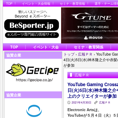
TOP
イベント・大会情報
セミナ・教育情報
選手・チーム情
TOP
イベント・大会
セミナ・教育関係
トップ
›
広報ＰＲ
›
YouTube Ga
協賛企業
4日(火)5日(水)神木隆之介や
が参加
広報ＰＲ
YouTube Gaming Cro
日(火)5日(水)神木隆
協賛企業
上のクリエイターが参加
2021年4月30日
広報ＰＲ
P
K
Electronic Artsは、
YouTubeが５月４日（火）