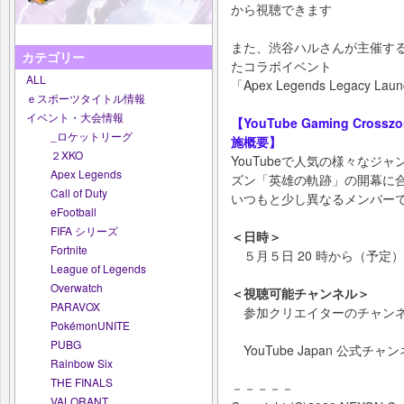
から視聴できます
また、渋谷ハルさんが主催するAp
カテゴリー
たコラボイベント
ALL
「Apex Legends Legacy L
ｅスポーツタイトル情報
イベント・大会情報
【YouTube Gaming Cro
_ロケットリーグ
施概要】
２XKO
YouTubeで人気の様々なジャン
Apex Legends
ズン「英雄の軌跡」の開幕に
Call of Duty
いつもと少し異なるメンバーで
eFootball
FIFA シリーズ
＜日時＞
Fortnite
５月５日 20 時から（予定）
League of Legends
Overwatch
＜視聴可能チャンネル＞
PARAVOX
参加クリエイターのチャンネル
PokémonUNITE
PUBG
YouTube Japan 公式チャンネル:
Rainbow Six
THE FINALS
－－－－－
VALORANT