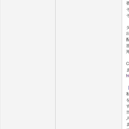
C
h
【