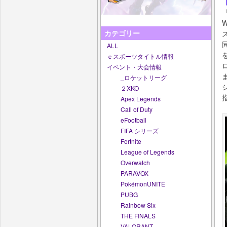
【
『
カテゴリー
ALL
ｅスポーツタイトル情報
イベント・大会情報
_ロケットリーグ
２XKO
Apex Legends
Call of Duty
eFootball
FIFA シリーズ
Fortnite
League of Legends
Overwatch
PARAVOX
PokémonUNITE
PUBG
Rainbow Six
THE FINALS
VALORANT