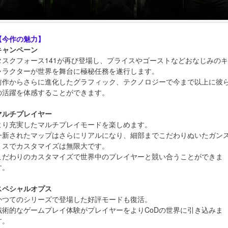
【今作の魅力】
キャンペーン
タスクフォース141が再び登場し、プライスやゴーストなどおなじみのキ
ャラクターが世界を舞台に極秘任務を遂行します。
前作からさらに進化したグラフィック、テクノロジーで今まで以上に彼
の活躍を体感することができます。
マルチプレイヤー
より充実したマルチプレイモードを楽しめます。
一新されたマップはさらにリアルになり、細部までこだわりぬいたガン
ミスでカスタマイズは無限大です。
こだわりのカスタマイズで世界中のプレイヤーと競い合うことができま
す。
スペシャルオプス
かつてのシリーズで登場した好評モードも復活。
戦術的なゲームプレイ体験がプレイヤーをよりCoDの世界に引き込みま
す。