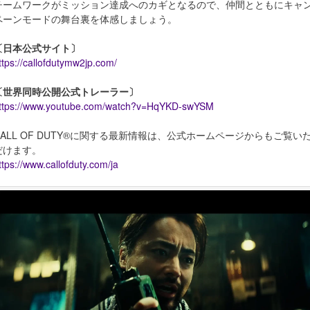
チームワークがミッション達成へのカギとなるので、仲間とともにキャ
ペーンモードの舞台裏を体感しましょう。
〔日本公式サイト〕
ttps://callofdutymw2jp.com/
〔世界同時公開公式トレーラー〕
ttps://www.youtube.com/watch?v=HqYKD-swYSM
CALL OF DUTY®に関する最新情報は、公式ホームページからもご覧い
だけます。
ttps://www.callofduty.com/ja