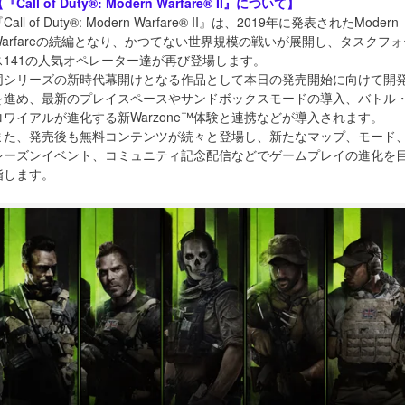
『Call of Duty®: Modern Warfare® II』について】
Call of Duty®: Modern Warfare® II』は、2019年に発表されたModern
Warfareの続編となり、かつてない世界規模の戦いが展開し、タスクフォ
ス141の人気オペレーター達が再び登場します。
同シリーズの新時代幕開けとなる作品として本日の発売開始に向けて開
を進め、最新のプレイスペースやサンドボックスモードの導入、バトル
ロワイアルが進化する新Warzone™体験と連携などが導入されます。
また、発売後も無料コンテンツが続々と登場し、新たなマップ、モード
シーズンイベント、コミュニティ記念配信などでゲームプレイの進化を
指します。