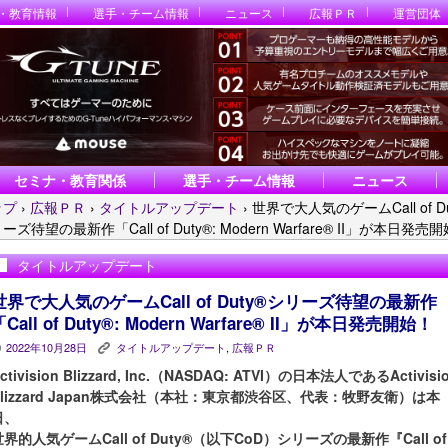
・教育情報
選手・チーム情報
ニュース
広報ＰＲ
運営団体
セミナ・教育関係
選手・チーム情報
ニュース
ップ
›
広報ＰＲ
›
タイトルアップデート
›
世界で大人気のゲームCall of Du
ーズ待望の最新作「Call of Duty®: Modern Warfare® II」が本日発売
タイトルアップデート
世界で大人気のゲームCall of Duty®シリーズ待望の最新作
「Call of Duty®: Modern Warfare® II」が本日発売開始！
2022年10月28日
タイトルアップデート
,
広報ＰＲ
P
K
ctivision Blizzard, Inc.（NASDAQ: ATVI）の日本法人であるActivisi
Blizzard Japan株式会社（本社：東京都渋谷区、代表：牧野友衛）は本
日、
世界的人気ゲームCall of Duty®（以下CoD）シリーズの最新作『Call of