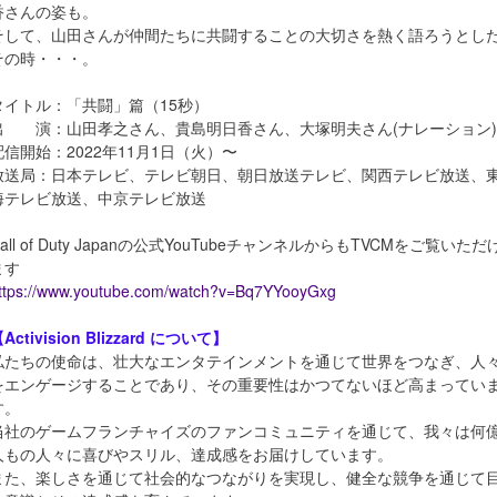
香さんの姿も。
そして、山田さんが仲間たちに共闘することの大切さを熱く語ろうとし
その時・・・。
タイトル：「共闘」篇（15秒）
出 演：山田孝之さん、貴島明日香さん、大塚明夫さん(ナレーション)
配信開始：2022年11月1日（火）〜
放送局：日本テレビ、テレビ朝日、朝日放送テレビ、関西テレビ放送、
海テレビ放送、中京テレビ放送
all of Duty Japanの公式YouTubeチャンネルからもTVCMをご覧いただ
ます
ttps://www.youtube.com/watch?v=Bq7YYooyGxg
Activision Blizzard について】
私たちの使命は、壮大なエンタテインメントを通じて世界をつなぎ、人
をエンゲージすることであり、その重要性はかつてないほど高まってい
す。
当社のゲームフランチャイズのファンコミュニティを通じて、我々は何
人もの人々に喜びやスリル、達成感をお届けしています。
また、楽しさを通じて社会的なつながりを実現し、健全な競争を通じて