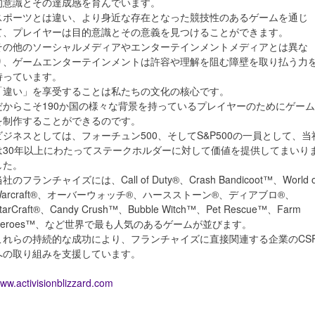
的意識とその達成感を育んでいます。
スポーツとは違い、より身近な存在となった競技性のあるゲームを通じ
て、プレイヤーは目的意識とその意義を見つけることができます。
その他のソーシャルメディアやエンターテインメントメディアとは異な
り、ゲームエンターテインメントは許容や理解を阻む障壁を取り払う力
持っています。
「違い」を享受することは私たちの文化の核心です。
だからこそ190か国の様々な背景を持っているプレイヤーのためにゲーム
を制作することができるのです。
ビジネスとしては、フォーチュン500、そしてS&P500の一員として、当
は30年以上にわたってステークホルダーに対して価値を提供してまいり
した。
社のフランチャイズには、Call of Duty®、Crash Bandicoot™、World o
Warcraft®、オーバーウォッチ®、ハースストーン®、ディアブロ®、
tarCraft®、Candy Crush™、Bubble Witch™、Pet Rescue™、Farm
Heroes™、など世界で最も人気のあるゲームが並びます。
これらの持続的な成功により、フランチャイズに直接関連する企業のCS
への取り組みを支援しています。
ww.activisionblizzard.com