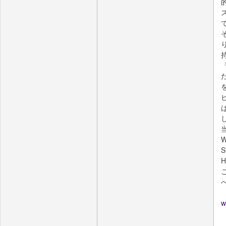
当
S
w