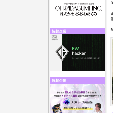
ま
協賛企業
協賛企業