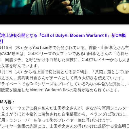
地上波初公開となる『Call of Duty®: Modern Warfare® II』新CM概
要】
9月15日（木）からYouTube等で公開されている、俳優・山田孝之さん主
演のCM動画は、CoDシリーズの大ファンである山田孝之さんの「応答セ
ヨ、同胞タチ」と呼びかける白熱した演技に、CoDプレイヤーからも大
な反響を呼んでいます。
11月1日（火）から地上波で初公開となる新CMは、「共闘」篇として山
孝之さん、貴島明日香さんがチームとして戦う大切さを伝えています。
プライベートでもCoDシリーズをプレイしている2人の本格的な演技に、
日販売を開始したModern Warfare® IIへの期待が込められています。
CM内容：
ミリタリーウェアに身を包んだ山田孝之さんが、さながら軍用シェルタ
と見まがうほど本格的に装飾された自宅部屋から、ベランダに飛び出し
軍用トランシーバーを使って街のプレイヤー達に呼びかけます。
プレイヤー集団の先頭には、山田孝之さんの呼びかけに反応する貴島明