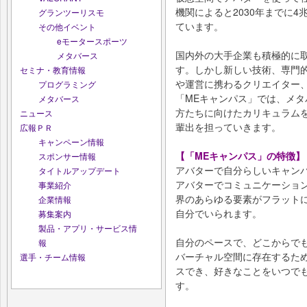
機関によると2030年までに
グランツーリスモ
ています。
その他イベント
eモータースポーツ
国内外の大手企業も積極的に
メタバース
す。しかし新しい技術、専門
セミナ・教育情報
や運営に携わるクリエイター
プログラミング
「MEキャンパス」では、メ
メタバース
方たちに向けたカリキュラム
ニュース
輩出を担っていきます。
広報ＰＲ
キャンペーン情報
【「MEキャンパス」の特徴】
スポンサー情報
アバターで自分らしいキャン
タイトルアップデート
アバターでコミュニケーショ
事業紹介
界のあらゆる要素がフラット
企業情報
自分でいられます。
募集案内
製品・アプリ・サービス情
自分のペースで、どこからで
報
バーチャル空間に存在するた
選手・チーム情報
スでき、好きなことをいつで
す。