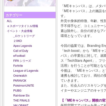
「MEキャンパス」は、メタ
「MEキャンパス」上の施設
カテゴリー
す。
外見や身体的特徴、年齢、性
ALL
手不得手など、コミュニケー
ｅスポーツタイトル情報
素は除外し、自分の好きなア
イベント・大会情報
環境となっています。
_ロケットリーグ
２XKO
今回の協業では、Branding 
Apex Legends
「tech boost」から「M
Call of Duty
パス」の卒業生に対して、就
eFootball
ス「TechStars Agent」
FIFA シリーズ
活用）を行うことが可能とな
Fortnite
今後は、「MEキャンパス」とプロ
League of Legends
連携も検討しており、両社の
Overwatch
ていきます。
PARAVOX
また、社会人のリスキリング
PokémonUNITE
イターやエンジニアのキャリ
PUBG
Rainbow Six
【「MEキャンパス」開校の背
THE FINALS
仮想空間でアバターを使って
VALORANT