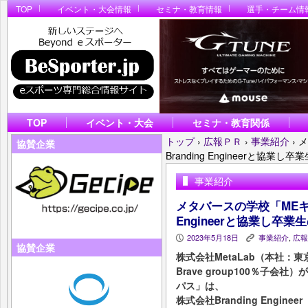
TOP
イベント・大会情報
セミナ・教育情報
選手・チーム情
TOP
イベント・大会
セミナ・教育関係
トップ
›
広報ＰＲ
›
事業紹介
›
メ
協賛企業
Branding Engineerと協
事業紹介
メタバースの学校「MEキャ
Engineerと協業し卒
2023年5月18日
事業紹介
,
広報
P
K
協賛企業
株式会社MetaLab（本社
Brave group100％子
パス」は、
株式会社Branding Engi