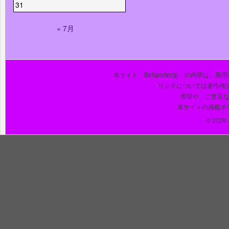
31
« 7月
本サイト「BeSporter.jp」の内容
リンクについては著作権
希望や、ご意見
本サイトの掲載ポ
© 2026 J