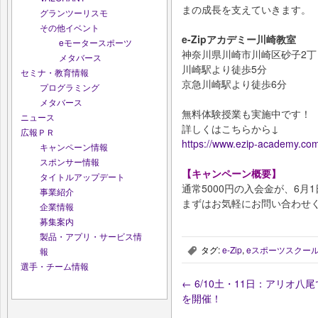
まの成長を支えていきます。
グランツーリスモ
その他イベント
e-Zipアカデミー川崎教室
eモータースポーツ
神奈川県川崎市川崎区砂子2丁目6−11
メタバース
川崎駅より徒歩5分
セミナ・教育情報
京急川崎駅より徒歩6分
プログラミング
メタバース
無料体験授業も実施中です！
ニュース
詳しくはこちらから↓
広報ＰＲ
https://www.ezip-academy.co
キャンペーン情報
スポンサー情報
【キャンペーン概要】
タイトルアップデート
通常5000円の入会金が、6月
事業紹介
まずはお気軽にお問い合わせ
企業情報
募集案内
製品・アプリ・サービス情
タグ:
e-Zip
,
eスポーツスクー
報
,
選手・チーム情報
←
6/10土・11日：アリオ八
を開催！