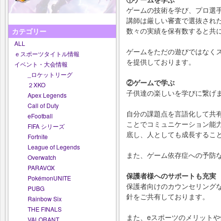
ゲームの技術を学び、プロ選
講師は厳しい審査で選抜され
数々の実績を保有数すると共
カテゴリー
ALL
​ゲームをただの遊びではなく
ｅスポーツタイトル情報
を提供しております。
イベント・大会情報
_ロケットリーグ
②ゲームで学ぶ
２XKO
子供達の楽しいを学びに繋げ
Apex Legends
Call of Duty
自分の課題点を言語化して共
eFootball
ことでコミュニケーション能
FIFA シリーズ
底し、人としても成長するこ
Fortnite
League of Legends
​また、ゲーム依存症への予防
Overwatch
PARAVOX
保護者様へのサポートも充実
PokémonUNITE
保護者向けのカウンセリング
PUBG
針をご共有しております。
Rainbow Six
THE FINALS
また、eスポーツのメリット
VALORANT