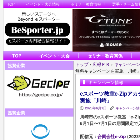
TOP
イベント・大会情報
セミナ・教育情報
選手・チーム情
TOP
イベント・大会
セミナ・教育関係
トップ
›
広報ＰＲ
›
キャンペー
協賛企業
無料キャンペーンを実施「川崎
キャンペーン情報
eスポーツ教室e-Zip
実施「川崎」
2023年6月1日
キャンペーン情
P
K
協賛企業
川崎市のeスポーツ教室「e-Z
6月1日〜7月1日の期間限定
配信元：
合同会社e-Zip
(2023/