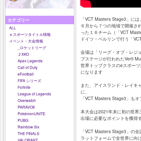
「VCT Masters Stage3」に
カテゴリー
６月から７つの地域で開催される「VC
ALL
った１６チーム（「VCT Mast
ｅスポーツタイトル情報
ドイツ・ベルリンで行う「VCTMa
イベント・大会情報
_ロケットリーグ
会場は「リーグ・オブ・レジェンド 2
２XKO
プステージが行われたVerti Mu
Apex Legends
世界トップクラスのeスポー
Call of Duty
になります
eFootball
FIFA シリーズ
また、アイスランド・レイキャビクで
Fortnite
に、
League of Legends
「VCT Masters Stag
Overwatch
PARAVOX
本大会は2021年末に初の世界王者
PokémonUNITE
出場に必要なポイントを獲得
PUBG
Rainbow Six
「VCT Masters Stage3」
THE FINALS
ラットフォームで全世界に向
VALORANT