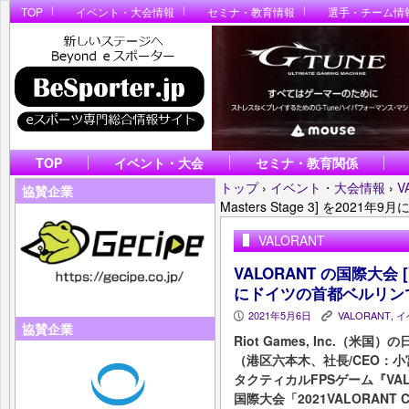
TOP
イベント・大会情報
セミナ・教育情報
選手・チーム情
TOP
イベント・大会
セミナ・教育関係
トップ
›
イベント・大会情報
›
V
協賛企業
Masters Stage 3] を20
VALORANT
VALORANT の国際大会 [VC
にドイツの首都ベルリン
2021年5月6日
VALORANT
,
イ
P
K
協賛企業
Riot Games, Inc.（
（港区六本木、社長/CEO：小
タクティカルFPSゲーム『VA
国際大会「2021VALORANT Cham