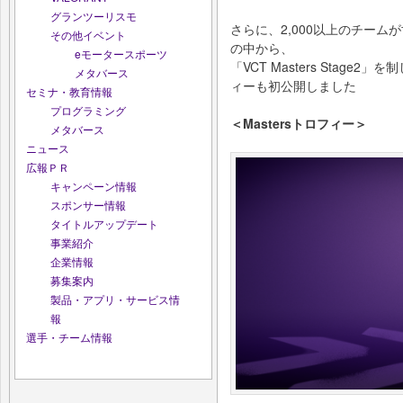
グランツーリスモ
さらに、2,000以上のチーム
その他イベント
の中から、
eモータースポーツ
「VCT Masters Stage
メタバース
ィーも初公開しました
セミナ・教育情報
プログラミング
＜Mastersトロフィー＞
メタバース
ニュース
広報ＰＲ
キャンペーン情報
スポンサー情報
タイトルアップデート
事業紹介
企業情報
募集案内
製品・アプリ・サービス情
報
選手・チーム情報