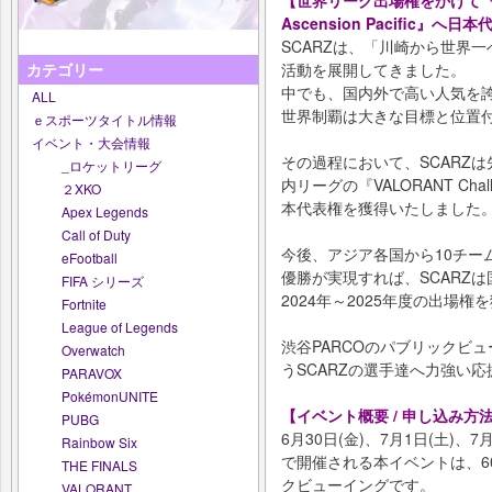
Ascension Pacific』へ
SCARZは、「川崎から世界
活動を展開してきました。
カテゴリー
中でも、国内外で高い人気を誇る
ALL
世界制覇は大きな目標と位置
ｅスポーツタイトル情報
イベント・大会情報
その過程において、SCARZ
_ロケットリーグ
内リーグの『VALORANT Challen
２XKO
本代表権を獲得いたしました
Apex Legends
Call of Duty
今後、アジア各国から10チームが参戦
eFootball
優勝が実現すれば、SCARZは国
FIFA シリーズ
2024年～2025年度の出場権
Fortnite
League of Legends
渋谷PARCOのパブリックビ
Overwatch
うSCARZの選手達へ力強い
PARAVOX
PokémonUNITE
【イベント概要 / 申し込み方
PUBG
6月30日(金)、7月1日(土)、
Rainbow Six
で開催される本イベントは、60
THE FINALS
クビューイングです。
VALORANT