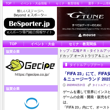
TOP
イベント・大会情報
セミナ・教育情報
選手・チーム情
TOP
イベント・大会
セミナ・教育関係
トップ
›
広報ＰＲ
›
タイトルア
協賛企業
ドカップ オーストラリア＆ニュー
タイトルアップデート
「FIFA 23」にて、F
＆ニュージーランド 20
2023年6月21日
タイトルアッ
P
K
協賛企業
ゲームを通して世界にインス
ゲームの企画・開発・販売を行うEle
は、
「FIFA 23」内にて、オー