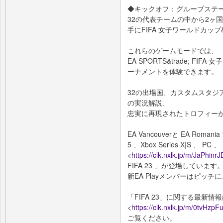
◆キックオフ：グループステ
32の代表チームの中から2ヶ
手にFIFA 女子ワールドカップ&
これらのゲームモードでは、
EA SPORTS&trade; FI
ーナメントを体験できます。
32の出場国、カスタムスタジ
の実況解説、
忠実に再現されたトロフィー
EA Vancouverと EA Romani
5 、Xbox Series X|S 、 P
<
https://clk.nxlk.jp/m/JaPhinr
FIFA 23 」が登場しています
新EA Playメンバーはピッ
「FIFA 23」に関する最新情
<
https://clk.nxlk.jp/m/0tvHzp
ご覧ください。