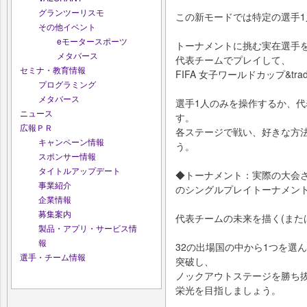
グランツーリスモ
この新モードでは特定の選手
その他イベント
eモータースポーツ
トーナメントに挑む実在選手
メタバース
代表チームでプレイして、
セミナ・教育情報
FIFA 女子ワールドカップ&t
プログラミング
メタバース
選手1人のみを操作するか、
ニュース
す。
広報ＰＲ
各ステージで戦い、好きな方
キャンペーン情報
う。
スポンサー情報
タイトルアップデート
◆トーナメント：実際の大会さなが
事業紹介
のシングルプレイトーナメン
企業情報
募集案内
代表チームの未来を描く(また
製品・アプリ・サービス情
報
32の出場国の中から1つを選
選手・チーム情報
突破し、
ノックアウトステージを勝ち抜いて
栄光を目指しましょう。