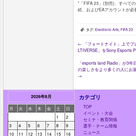
*「FIFA 23」(別売)、す
続、およびEAアカウントが必
タグ:
Electronic Arts
,
FIFA 23
,
←
「フォートナイト」上でプレイ
LTIVERSE」をSony Esports P
「esports land Radi
の楽しさをより多くの人にお
→
2026年8月
カテゴリ
TOP
月
火
水
木
金
土
日
イベント・大会
1
2
セミナ・教育関係
3
4
5
6
7
8
9
選手・チーム情報
ニュース
10
11
12
13
14
15
16