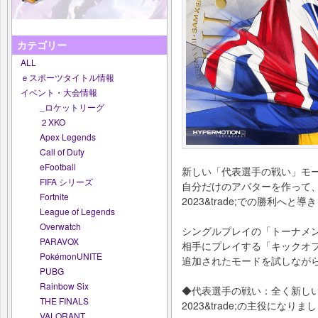
カテゴリー
ALL
ｅスポーツタイトル情報
イベント・大会情報
_ロケットリーグ
２XKO
Apex Legends
Call of Duty
eFootball
新しい「代表選手の戦い」モ
FIFA シリーズ
自分だけのアバターを作って、
Fortnite
2023&trade;での勝利へと
League of Legends
Overwatch
シングルプレイの「トーナメン
PARAVOX
相手にプレイする「キックオ
PokémonUNITE
追加されたモードを試しなが
PUBG
Rainbow Six
◆代表選手の戦い：全く新しい
THE FINALS
2023&trade;の主役になりま
VALORANT