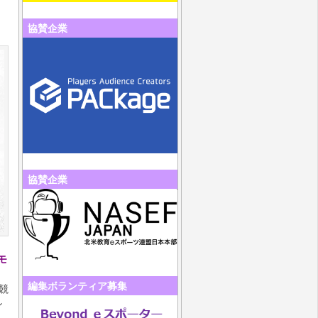
協賛企業
協賛企業
モ
編集ボランティア募集
競
シ