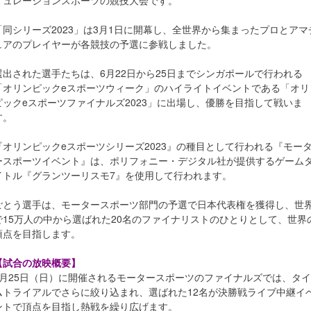
ミュレーションスポーツの競技大会です。
「同シリーズ2023」は3月1日に開幕し、全世界から集まったプロとアマ
ュアのプレイヤーが各競技の予選に参戦しました。
選出された選手たちは、6月22日から25日までシンガポールで行われる
「オリンピックeスポーツウィーク」のハイライトイベントである「オリ
ピックeスポーツファイナルズ2023」に出場し、優勝を目指して戦いま
す。
『オリンピックeスポーツシリーズ2023』の種目として行われる『モー
ースポーツイベント』は、ポリフォニー・デジタル社が提供するゲーム
イトル『グランツーリスモ7』を使用して行われます。
ごとう選手は、モータースポーツ部門の予選で日本代表権を獲得し、世
で15万人の中から選ばれた20名のファイナリストのひとりとして、世界
頂点を目指します。
【試合の放映概要】
6月25日（日）に開催されるモータースポーツのファイナルズでは、タイ
ムトライアルでさらに絞り込まれ、選ばれた12名が決勝戦ライブ中継イ
ントで頂点を目指し熱戦を繰り広げます。