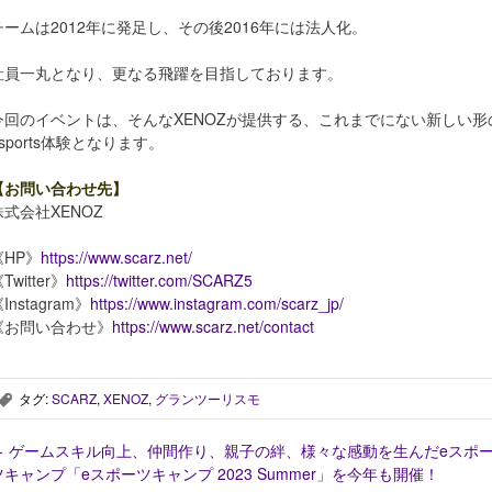
チームは2012年に発足し、その後2016年には法人化。
社員一丸となり、更なる飛躍を目指しております。
今回のイベントは、そんなXENOZが提供する、これまでにない新しい形
esports体験となります。
【お問い合わせ先】
株式会社XENOZ
《HP》
https://www.scarz.net/
Twitter》
https://twitter.com/SCARZ5
Instagram》
https://www.instagram.com/scarz_jp/
《お問い合わせ》
https://www.scarz.net/contact
タグ:
SCARZ
,
XENOZ
,
グランツーリスモ
,
←
ゲームスキル向上、仲間作り、親子の絆、様々な感動を生んだeスポ
ツキャンプ「eスポーツキャンプ 2023 Summer」を今年も開催！