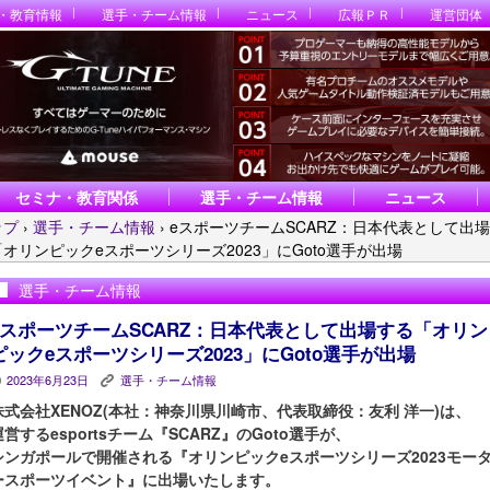
・教育情報
選手・チーム情報
ニュース
広報ＰＲ
運営団体
セミナ・教育関係
選手・チーム情報
ニュース
ップ
›
選手・チーム情報
›
eスポーツチームSCARZ：日本代表として出
オリンピックeスポーツシリーズ2023」にGoto選手が出場
選手・チーム情報
eスポーツチームSCARZ：日本代表として出場する「オリン
ピックeスポーツシリーズ2023」にGoto選手が出場
2023年6月23日
選手・チーム情報
P
K
株式会社XENOZ(本社：神奈川県川崎市、代表取締役：友利 洋一)は、
運営するesportsチーム『SCARZ』のGoto選手が、
シンガポールで開催される『オリンピックeスポーツシリーズ2023モー
ースポーツイベント』に出場いたします。