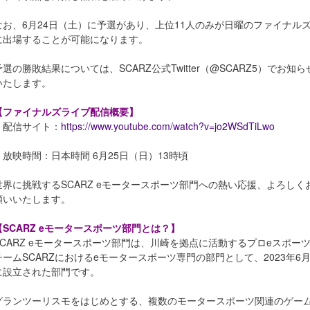
なお、6月24日（土）に予選があり、上位11人のみが日曜のファイナル
に出場することが可能になります。
予選の勝敗結果については、SCARZ公式Twitter（@SCARZ5）でお知ら
いたします。
【ファイナルズライブ配信概要】
・配信サイト：
https://www.youtube.com/watch?v=jo2WSdTiLwo
・放映時間：日本時間 6月25日（日）13時頃
世界に挑戦するSCARZ eモータースポーツ部門への熱い応援、よろしく
願いいたします。
【SCARZ eモータースポーツ部門とは？】
SCARZ eモータースポーツ部門は、川崎を拠点に活動するプロeスポー
チームSCARZにおけるeモータースポーツ専門の部門として、2023年6
に設立された部門です。
グランツーリスモをはじめとする、複数のモータースポーツ関連のゲー