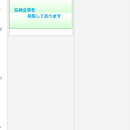
ズ
せ
お
ツ
月
ム