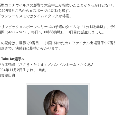
新型コロナウイルスの影響で大会中止が相次いだことがきっかけとなり
2020年5月ごろからｅスポーツに活動を移す。
グランツーリスモではタイムアタックが得意。
オリンピックｅスポーツシリーズの予選のタイムは「1分14秒843」、予
期間（4/27～5/7）、毎日5、6時間挑戦し、9日目に誕生しました。
この記録は、世界で9番目、（1国1枠のため）ファイナル出場選手中7番
の速さで、決勝戦に期待がかかります。
＜TakuAn選手＞
佐々木拓眞（ささき・たくま）／ハンドルネーム・たくあん
2004年11月2日生まれ、18歳。
滋賀県出身