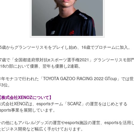
15歳からグランツーリスモをプレイし始め、16歳でプロチームに加入。
17歳で「全国都道府県対抗eスポーツ選手権2021」グランツーリスモ部
U18の部において優勝、翌年も優勝し2連覇。
昨年モナコで行われた「TOYOTA GAZOO RACING 2022 GTcup」では世
界3位。
【株式会社XENOZについて】
株式会社XENOZは、esportsチーム「SCARZ」の運営をはじめとする
esports事業を展開しています。
その他にもアパレル/グッズの運営やesports施設の運営、esportsを活用
たビジネス開発など幅広く手がけております。