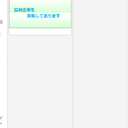
設
た
ィ
ゲ
中