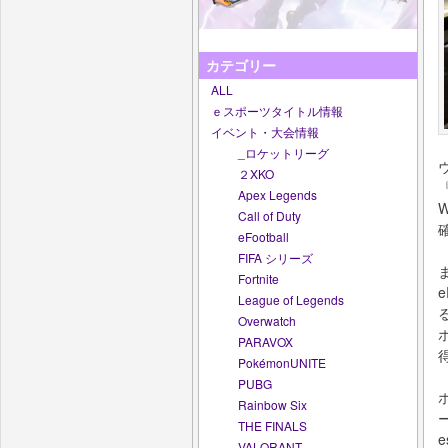
カテゴリー
ALL
ｅスポーツタイトル情報
イベント・大会情報
_ロケットリーグ
２XKO
Apex Legends
Call of Duty
eFootball
FIFA シリーズ
Fortnite
League of Legends
Overwatch
PARAVOX
PokémonUNITE
PUBG
Rainbow Six
THE FINALS
VALORANT