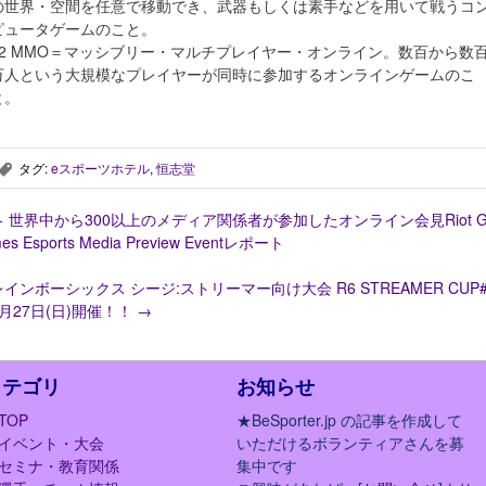
の世界・空間を任意で移動でき、武器もしくは素手などを用いて戦うコ
ピュータゲームのこと。
※2 MMO＝マッシブリー・マルチプレイヤー・オンライン。数百から数
万人という大規模なプレイヤーが同時に参加するオンラインゲームのこ
と。
タグ:
eスポーツホテル
,
恒志堂
,
←
世界中から300以上のメディア関係者が参加したオンライン会見Riot G
es Esports Media Preview Eventレポート
レインボーシックス シージ:ストリーマー向け大会 R6 STREAMER CUP#
6月27日(日)開催！！
→
カテゴリ
お知らせ
TOP
★BeSporter.jp の記事を作成して
イベント・大会
いただけるボランティアさんを募
セミナ・教育関係
集中です