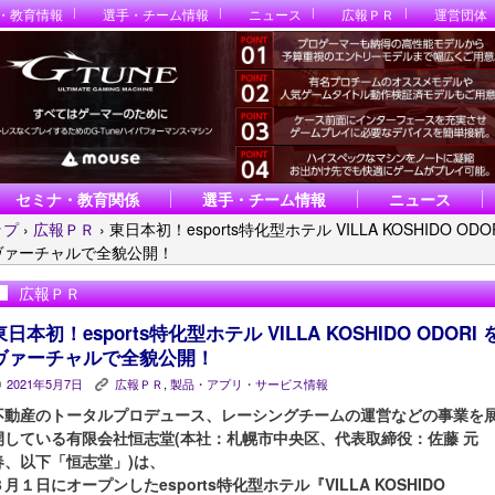
・教育情報
選手・チーム情報
ニュース
広報ＰＲ
運営団体
セミナ・教育関係
選手・チーム情報
ニュース
ップ
›
広報ＰＲ
›
東日本初！esports特化型ホテル VILLA KOSHIDO ODO
ヴァーチャルで全貌公開！
広報ＰＲ
東日本初！esports特化型ホテル VILLA KOSHIDO ODORI 
ヴァーチャルで全貌公開！
2021年5月7日
広報ＰＲ
,
製品・アプリ・サービス情報
P
K
不動産のトータルプロデュース、レーシングチームの運営などの事業を
開している有限会社恒志堂(本社：札幌市中央区、代表取締役：佐藤 元
春、以下「恒志堂」)は、
３月１日にオープンしたesports特化型ホテル『VILLA KOSHIDO