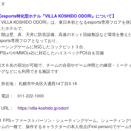
ます
【esports特化型ホテル『VILLA KOSHIDO ODORI』について】
『VILLA KOSHIDO ODORI』は、東日本初となるesports専用フロアを併
したホテルで、
２階は壁、床、天井に防音設備、高速のネット回線敷設など環境を整え
esports専用フロアとなっており、
レーシングゲームに対応したコックピット３台、
FPS(※1)やMMO(※2)に対応したハイスペックPC5台を完備
最大６名の宿泊が可能で、チームの合宿やゲーム仲間との練習・ミーテ
ングなどにも利用できる施設です
・所在地： 札幌市中央区大通西14丁目3-18
電話： 011-222-1000
・URL：
https://villa-koshido.jp/odori/
※1 FPS＝ファーストパーソン・シューティングゲーム。シューティング
ームの一種で、操作するキャラクターの本人視点(First-person)でゲーム