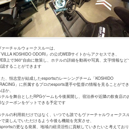
ヴァーチャルウォークスルーは、
『VILLA KOSHIDO ODORI』の公式WEBサイトからアクセスでき、
WEB上で360°自由に散策し、ホテルの詳細を動画や写真、文字情報など
確認することができます
また、恒志堂が結成したesportsのレーシングチーム「KOSHIDO
eRACING」に所属するプロのesports選手や監督の情報を見ることがで
るほか、
ホテルを舞台としたRPGゲームも今後展開し、宿泊券や近隣の飲食店の
得なクーポンをゲットできる予定です
ホテルの利用前だけではなく、いつでも誰でもヴァーチャルウォークス
ーで楽しんでいただけるよう今後も機能を充実させ、
esprortsの更なる発展、地域の経済活性に貢献していきたいと考えており