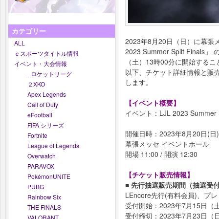
カテゴリー
2023年8月20日（日）に幕
ALL
2023 Summer Split F
ｅスポーツタイトル情報
（土）13時00分に開始する
イベント・大会情報
以下、チケット詳細情報と販
_ロケットリーグ
します。
２XKO
Apex Legends
【イベント概要】
Call of Duty
イベント：LJL 2023 Summer Spl
eFootball
FIFA シリーズ
開催日時：2023年8月20日(
Fortnite
幕張メッセ イベントホール
League of Legends
開場 11:00 / 開演 12:30
Overwatch
PARAVOX
【チケット販売情報】
PokémonUNITE
■ 先行抽選販売期間（抽選受
PUBG
LEncore先行(有料会員)、
Rainbow Six
受付開始：2023年7月15日（土
THE FINALS
受付締切：2023年7月23日（日
VALORANT