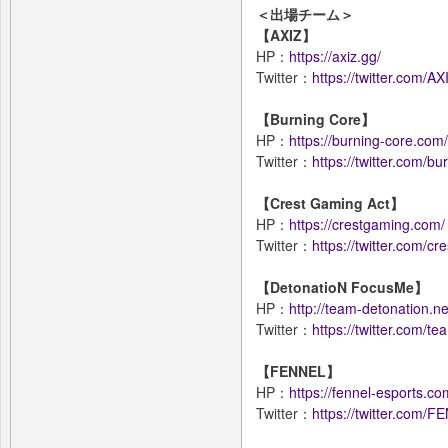
＜出場チーム＞
【AXIZ】
HP：
https://axiz.gg/
Twitter：
https://twitter.com/A
【Burning Core】
HP：
https://burning-core.com/
Twitter：
https://twitter.com/b
【Crest Gaming Act】
HP：
https://crestgaming.com/
Twitter：
https://twitter.com/c
【DetonatioN FocusMe】
HP：
http://team-detonation.ne
Twitter：
https://twitter.com/t
【FENNEL】
HP：
https://fennel-esports.co
Twitter：
https://twitter.com/F