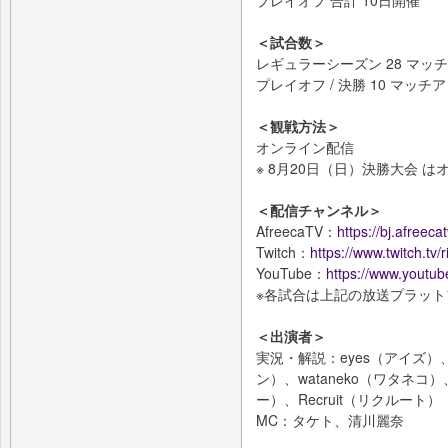
プレイオフ 合計 10日開催
＜試合数＞
レギュラーシーズン 28 マッ
プレイオフ / 決勝 10 マッチ
＜観戦方法＞
オンライン配信
※ 8月20日（日）決勝大会 
＜配信チャンネル＞
AfreecaTV：
https://bj.afreecat
Twitch：
https://www.twitch.tv/
YouTube：
https://www.youtu
※各試合は上記の放送プラッ
＜出演者＞
実況・解説：eyes（アイズ）、R
ン）、wataneko（ワタネコ）
ー）、Recruit（リクルート）
MC：タケト、清川麗奈