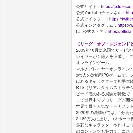
公式サイト：
https://jp.lolespo
公式YouTubeチャンネル：
htt
公式ツイッター：
https://twitt
公式インスタグラム：
https://
LJL公式ストア：
https://official
【リーグ・オブ・レジェンド
2009年10月に米国でサービ
レイヤーが１億人を突破し、
オンラインゲーム。
マルチプレイヤーオンラインバ
対5人の対戦型PCゲームで、
ばれるキャラクターで相手本
RTS（リアルタイムストラテ
ピード感のある展開が特徴で、そ
して世界中でプロリーグが開
世界で最も人気なトーナメントの一つ
2020年の決勝戦では、1分あ
2,180万人に上り、eスポー
多彩なキャラクターや作りこ
のコンテンツも魅力で、コス