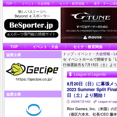
TOP
イベント・大会情報
セミナ・教育情報
選手・チーム情
TOP
イベント・大会
セミナ・教育関係
トップ
›
イベント・大会情報
›
L
協賛企業
セ イベントホールで開催する「LJL 20
行抽選販売を7月15日（土）よ
League of Legends
8月20日（日）に幕張メ
2023 Summer Spli
協賛企業
日（土）より開始！
2023年7月14日
League of Leg
P
K
Riot Games, Inc.（
（港区六本木、社長/CEO 藤