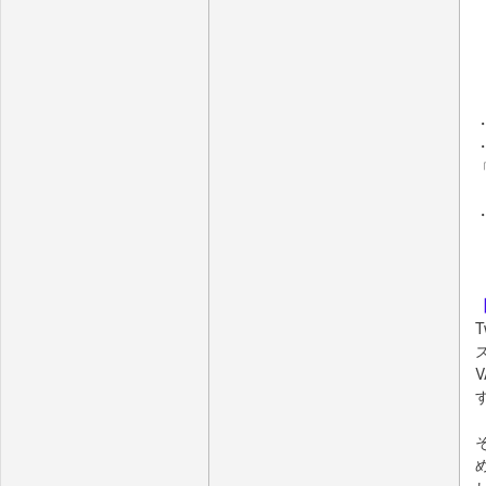
■
■
■
■
【