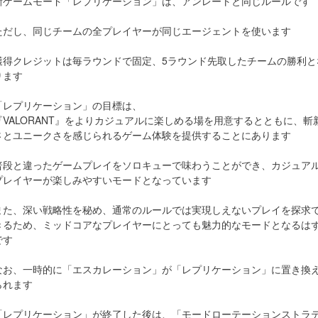
新ゲームモード「レプリケーション」は、アンレートと同じルールです
ただし、同じチームの全プレイヤーが同じエージェントを使います
獲得クレジットは毎ラウンドで固定、5ラウンド先取したチームの勝利と
ります
「レプリケーション」の目標は、
『VALORANT』をよりカジュアルに楽しめる場を用意するとともに、斬
さとユニークさを感じられるゲーム体験を提供することにあります
普段と違ったゲームプレイをソロキューで味わうことができ、カジュア
プレイヤーが楽しみやすいモードとなっています
また、深い戦略性を秘め、通常のルールでは実現しえないプレイを探求
きるため、ミッドコアなプレイヤーにとっても魅力的なモードとなるは
です
なお、一時的に「エスカレーション」が「レプリケーション」に置き換
られます
「レプリケーション」が終了した後は、「モードローテーションストラ