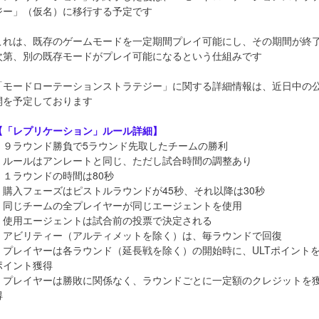
ジー」（仮名）に移行する予定です
これは、既存のゲームモードを一定期間プレイ可能にし、その期間が終
次第、別の既存モードがプレイ可能になるという仕組みです
「モードローテーションストラテジー」に関する詳細情報は、近日中の
開を予定しております
【「レプリケーション」ルール詳細】
・９ラウンド勝負で5ラウンド先取したチームの勝利
・ルールはアンレートと同じ、ただし試合時間の調整あり
・１ラウンドの時間は80秒
・購入フェーズはピストルラウンドが45秒、それ以降は30秒
・同じチームの全プレイヤーが同じエージェントを使用
・使用エージェントは試合前の投票で決定される
・アビリティー（アルティメットを除く）は、毎ラウンドで回復
・プレイヤーは各ラウンド（延長戦を除く）の開始時に、ULTポイントを
ポイント獲得
・プレイヤーは勝敗に関係なく、ラウンドごとに一定額のクレジットを
得