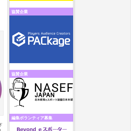
協賛企業
協賛企業
編集ボランティア募集
下
川