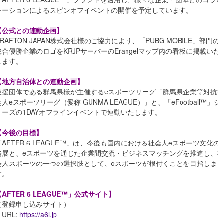
レーションによるスピンオフイベントの開催を予定しています。
【公式との連動企画】
KRAFTON JAPAN株式会社様のご協力により、「PUBG MOBILE」部門
総合優勝企業のロゴをKRJPサーバーのErangelマップ内の看板に掲載い
します。
【地方自治体との連動企画】
後援団体である群馬県様が主催するeスポーツリーグ「群馬県企業等対抗
会人eスポーツリーグ（愛称 GUNMA LEAGUE）」と、「eFootball™」
リーズの1DAYオフラインイベントで連動いたします。
【今後の目標】
「AFTER 6 LEAGUE™」は、今後も国内における社会人eスポーツ文化
発展と、eスポーツを通じた企業間交流・ビジネスマッチングを推進し、
会人スポーツの一つの選択肢として、eスポーツが根付くことを目指しま
す。
【AFTER 6 LEAGUE™」公式サイト】
（登録申し込みサイト）
URL:
https://a6l.jp