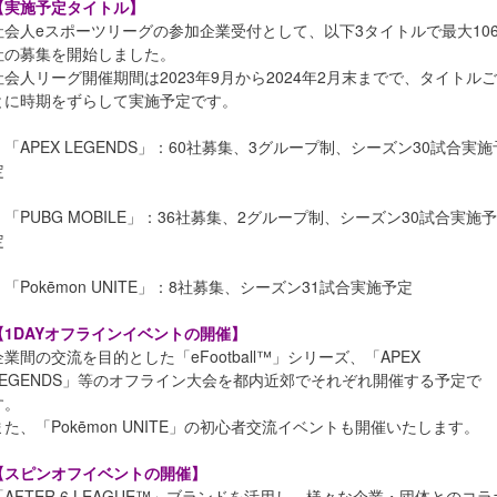
【実施予定タイトル】
社会人eスポーツリーグの参加企業受付として、以下3タイトルで最大10
社の募集を開始しました。
社会人リーグ開催期間は2023年9月から2024年2月末までで、タイトルご
とに時期をずらして実施予定です。
・「APEX LEGENDS」：60社募集、3グループ制、シーズン30試合実施
定
・「PUBG MOBILE」：36社募集、2グループ制、シーズン30試合実施予
定
・「Pokēmon UNITE」：8社募集、シーズン31試合実施予定
【1DAYオフラインイベントの開催】
企業間の交流を目的とした「eFootball™」シリーズ、「APEX
LEGENDS」等のオフライン大会を都内近郊でそれぞれ開催する予定で
す。
また、「Pokēmon UNITE」の初心者交流イベントも開催いたします。
【スピンオフイベントの開催】
「AFTER 6 LEAGUE™」ブランドを活用し、様々な企業・団体とのコラ