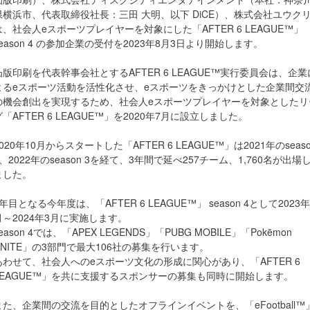
県横浜市、代表取締役社長：三田 大明、以下 DiCE）、株式会社ユウク
は、社会人eスポーツプレイヤーを対象にした「AFTER 6 LEAGUE™」
season 4 の参加企業の受付を2023年8月3日より開始します。
凸版印刷を代表幹事会社とするAFTER 6 LEAGUE™実行委員会は、企業
よるeスポーツ活動を活性化させ、eスポーツをきっかけとした企業間交
の機会創出を実現するため、社会人eスポーツプレイヤーを対象としたリ
グ「AFTER 6 LEAGUE™」を2020年7月に設立しました。
2020年10月からスタートした「AFTER 6 LEAGUE™」は2021年のseaso
2、2022年のseason 3を経て、3年間で延べ257チーム、1,760名が出場
ました。
4年目となる今年度は、「AFTER 6 LEAGUE™」 season 4として2023年
月～2024年3月に実施します。
eason 4では、「APEX LEGENDS」「PUBG MOBILE」「Pokēmon
UNITE」の3部門で最大106社の募集を行います。
あわせて、社会人へのeスポーツ文化の形成に関心があり、「AFTER 6
LEAGUE™」を共に支援するスポンサーの募集も同時に開始します。
また、企業間の交流を目的としたオフラインイベントを、「eFootball™