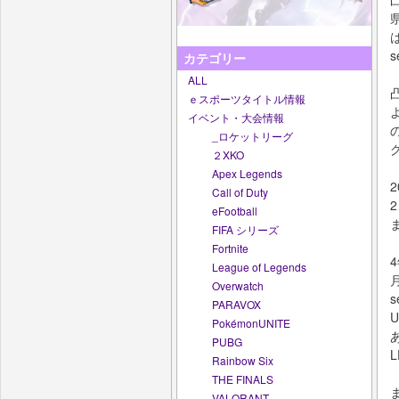
カテゴリー
ALL
ｅスポーツタイトル情報
イベント・大会情報
_ロケットリーグ
２XKO
Apex Legends
Call of Duty
eFootball
FIFA シリーズ
Fortnite
League of Legends
Overwatch
s
PARAVOX
PokémonUNITE
PUBG
Rainbow Six
THE FINALS
VALORANT