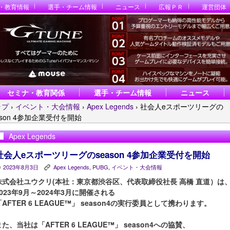
・教育情報
選手・チーム情報
ニュース
広報ＰＲ
運営団体
セミナ・教育関係
選手・チーム情報
ニュース
ップ
›
イベント・大会情報
›
Apex Legends
›
社会人eスポーツリーグの
ason 4参加企業受付を開始
Apex Legends
社会人eスポーツリーグのseason 4参加企業受付を開始
2023年8月3日
Apex Legends
,
PUBG
,
イベント・大会情報
P
K
株式会社ユウクリ(本社：東京都渋谷区、代表取締役社長 高橋 直道）は
2023年9月～2024年3月に開催される
「AFTER 6 LEAGUE™」 season4の実行委員として携わります。
また、当社は「AFTER 6 LEAGUE™」 season4への協賛、