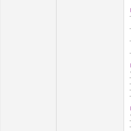
・
・
・
【
【