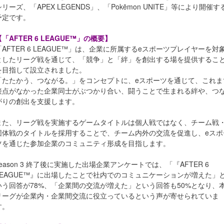
シリーズ、「APEX LEGENDS」、「Pokēmon UNITE」等により開催す
予定です。
【「AFTER 6 LEAGUE™」の概要】
「AFTER 6 LEAGUE™」は、企業に所属するeスポーツプレイヤーを対
としたリーグ戦を通じて、「競争」と「絆」を創出する場を提供するこ
を目指して設立されました。
「たたかう、つながる。」をコンセプトに、eスポーツを通じて、これま
接点がなかった企業同士がぶつかり合い、闘うことで生まれる絆や、つ
がりの創出を支援します。
また、リーグ戦を実施するゲームタイトルは個人戦ではなく、チーム戦
団体戦のタイトルを採用することで、チーム内外の交流を促進し、eスポ
ツを通じた参加企業のコミュニティ形成を目指します。
season 3 終了後に実施した出場企業アンケートでは、「『AFTER 6
LEAGUE™』に出場したことで社内でのコミュニケーションが増えた」
いう回答が78%、「企業間の交流が増えた」という回答も50%となり、
リーグが企業内・企業間交流に役立っているという声が寄せられていま
す。