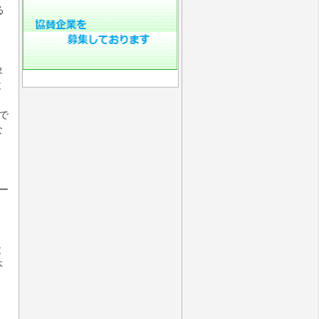
る
象
と
で
な
・
ー
と
本