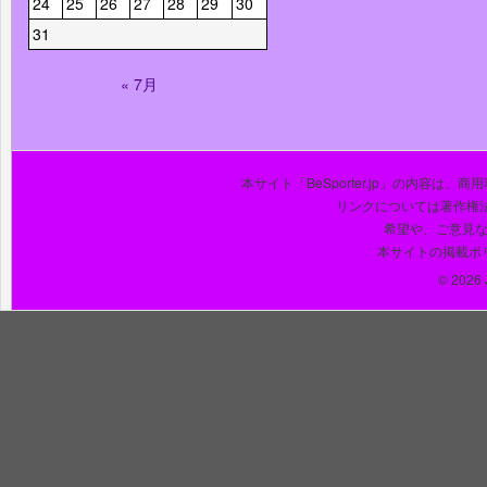
24
25
26
27
28
29
30
31
« 7月
本サイト「BeSporter.jp」の内容
リンクについては著作権
希望や、ご意見
本サイトの掲載ポ
© 2026 J