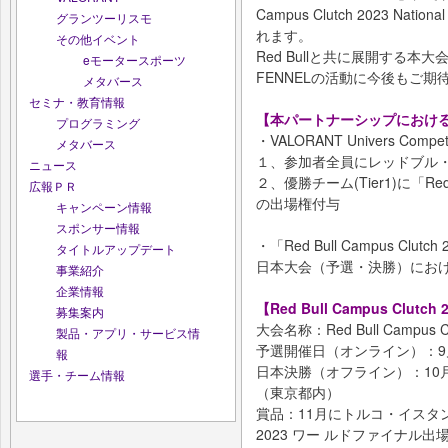
Campus Clutch 2023 Na
グランツーリスモ
れます。
その他イベント
Red Bullと共に展開する
eモータースポーツ
FENNELの活動に今後もご期
メタバース
セミナ・教育情報
【本パートナーシップにおけるR
プログラミング
・VALORANT Univers Competi
メタバース
１、参加者全員にレッドブル
ニュース
２、優勝チーム(Tier1)に「Red Bull
広報ＰＲ
の出場権付与
キャンペーン情報
スポンサー情報
・「Red Bull Campus Clutch
タイトルアップデート
日本大会（予選・決勝）にお
事業紹介
企業情報
【Red Bull Campus Clut
募集案内
大会名称：Red Bull Campus C
製品・アプリ・サービス情
予選開催日（オンライン）：9
報
日本決勝（オフライン）：10月7
選手・チーム情報
（東京都内）
賞品：11月にトルコ・イスタンブール
2023 ワー ルドファイナル