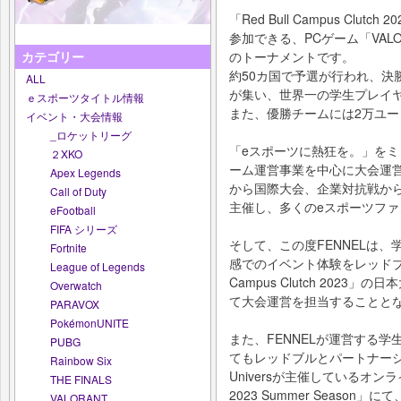
「Red Bull Campus Cl
参加できる、PCゲーム「VAL
のトーナメントです。
カテゴリー
約50カ国で予選が行われ、決
ALL
が集い、世界一の学生プレイ
ｅスポーツタイトル情報
また、優勝チームには2万ユー
イベント・大会情報
_ロケットリーグ
「eスポーツに熱狂を。」をミ
２XKO
ーム運営事業を中心に大会運
Apex Legends
から国際大会、企業対抗戦から
Call of Duty
主催し、多くのeスポーツフ
eFootball
FIFA シリーズ
そして、この度FENNELは、
Fortnite
感でのイベント体験をレッドブル
League of Legends
Campus Clutch 202
Overwatch
て大会運営を担当することと
PARAVOX
PokémonUNITE
また、FENNELが運営する学生
PUBG
てもレッドブルとパートナーシ
Rainbow Six
Universが主催しているオンライン大
THE FINALS
2023 Summer Season
VALORANT