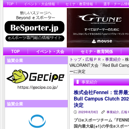
TOP
イベント・大会情報
セミナ・教育情報
選手・チーム情
TOP
イベント・大会
セミナ・教育関係
トップ
›
広報ＰＲ
›
事業紹介
›
株
協賛企業
VALORANT大会「Red Bull C
ーに決定
事業紹介
株式会社Fennel：世界最
Bull Campus Clut
協賛企業
決定
2023年8月8日
事業紹介
,
広報
P
K
プロeスポーツチーム「FENN
国内最大級(※1)の学生eスポー