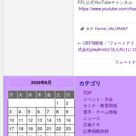
FFL公式YouTubeチャンネル
:
https://www.youtube.com/c
タグ:
Fennel
,
VALORANT
,
←
UEFN開発：”フォートナ
式会社playknotが法人向け
フォートナ
2026年8月
カテゴリ
TOP
月
火
水
木
金
土
日
イベント・大会
1
2
セミナ・教育関係
3
4
5
6
7
8
9
選手・チーム情報
ニュース
10
11
12
13
14
15
16
広報ＰＲ
17
18
19
20
21
22
23
記事掲載依頼