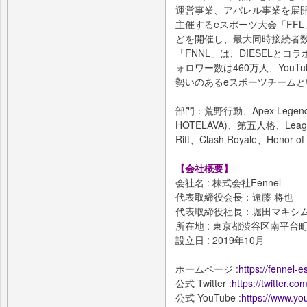
運営事業、アパレル事業を展
主催するeスポーツ大会「FF
どを開催し、最大同時接続者数
「FNNL」は、DIESELとコ
ォロワー数は460万人、You
勢いのあるeスポーツチーム
部門：荒野行動、Apex Legend
HOTELAVA)、第五人格、League o
Rift、Clash Royale、Honor of
【会社概要】
会社名 : 株式会社Fennel
代表取締役会長：遠藤 将也
代表取締役社⻑：堀田マキシム
所在地 : 東京都渋谷区南平台町1
設立日 : 2019年10月
ホームページ :
https://fennel-
公式 Twitter :
https://twitter.c
公式 YouTube :
https://www.yo