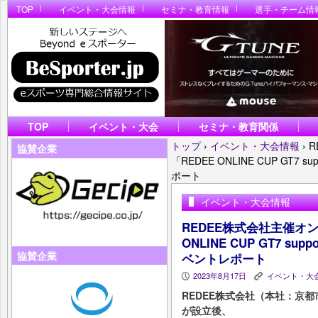
TOP
イベント・大会情報
セミナ・教育情報
選手・チーム情
TOP
イベント・大会
セミナ・教育関係
トップ
›
イベント・大会情報
›
R
協賛企業
「REDEE ONLINE CUP GT7 s
ポート
イベント・大会情報
REDEE株式会社主催オ
ONLINE CUP GT7 supp
協賛企業
ベントレポート
2023年8月17日
イベント・大
P
K
REDEE株式会社（本社：京
が設立後、