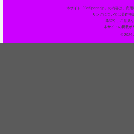
本サイト「BeSporter.jp」の内容
リンクについては著作権
希望や、ご意見
本サイトの掲載ポ
© 2026 J