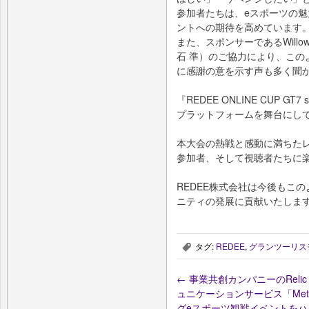
参加者たちは、eスポーツの
ントへの期待を高めています
また、スポンサーであるWill
石 準）のご協力により、この
に感謝の意を示す声も多く聞
『REDEE ONLINE CUP GT7 
プラットフォームを舞台にし
本大会の熱戦と感動に満ちた
参加者、そして視聴者たちに
REDEE株式会社は今後もこ
ニティの発展に貢献いたしま
タグ:
REDEE
,
グランツーリス
,
←
事業共創カンパニーのReli
ュニケーションサービス「MetaM
グeスポーツ観戦イベントをハ