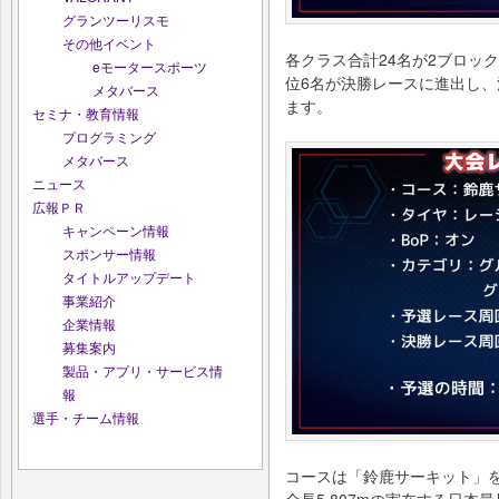
グランツーリスモ
その他イベント
各クラス合計24名が2ブロッ
eモータースポーツ
位6名が決勝レースに進出し
メタバース
ます。
セミナ・教育情報
プログラミング
メタバース
ニュース
広報ＰＲ
キャンペーン情報
スポンサー情報
タイトルアップデート
事業紹介
企業情報
募集案内
製品・アプリ・サービス情
報
選手・チーム情報
コースは「鈴鹿サーキット」