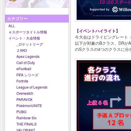
カテゴリー
ALL
【イベントハイライト】
ｅスポーツタイトル情報
今大会はドライビングレート（
イベント・大会情報
以下が対象のBクラス、DRが
_ロケットリーグ
のSクラスの4つのクラスに分
２XKO
Apex Legends
Call of Duty
eFootball
FIFA シリーズ
Fortnite
League of Legends
Overwatch
PARAVOX
PokémonUNITE
PUBG
Rainbow Six
THE FINALS
VALORANT