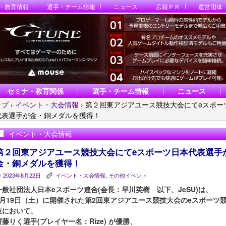
・教育情報
選手・チーム情報
ニュース
広報ＰＲ
運営団体
セミナ・教育関係
選手・チーム情報
ニュース
ップ
›
イベント・大会情報
›
第２回東アジアユース競技大会にてeスポー
代表選手が金・銅メダルを獲得！
イベント・大会情報
第２回東アジアユース競技大会にてeスポーツ日本代表選手
金・銅メダルを獲得！
2023年8月22日
イベント・大会情報
,
その他イベント
P
K
一般社団法人日本eスポーツ連合(会長：早川英樹 以下、JeSU)は、
8月19日（土）に開催された第2回東アジアユース競技大会のeスポーツ
技において、
齊藤りく選手(プレイヤー名：Rize) が優勝、