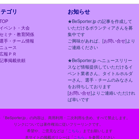
カテゴリ
お知らせ
TOP
★BeSporter.jp の記事を作成して
イベント・大会
いただけるボランティアさんを募
セミナ・教育関係
集中です
選手・チーム情報
ご興味があれば、[
お問い合せ
]より
ニュース
ご連絡ください
広報ＰＲ
記事掲載依頼
★BeSporter.jp へニュースリリー
スなど情報提供していただけるイ
ベント業者さん、タイトルホルダ
ーさん、選手・チームのみなさん
をお待ちしております
[
お問い合せ
]よりご連絡いただけれ
ば幸いです
「BeSporter.jp」の内容は、商用利用・二次利用を含め、すべて禁止します。
リンクについては著作権法に従いフリーリンクです。
希望や、ご意見などは「
こちら
」までお願いします
本サイトの掲載ポリシーは「
こちら
」を参照ください