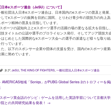
【日本eスポーツ連合（JeSU）について】
一般社団法人日本eスポーツ連合は、日本国内のeスポーツの普及と発展
そしてeスポーツの振興を目的に国民、とりわけ青少年の競技力の向上及
スポーツ精神の普及を目指しています。
eスポーツの認知向上とeスポーツ選手の活躍の場の更なる拡大を目指し
競技タイトルの公認や選手のプロライセンス発行、そしてアジア競技大
をはじめとした国際的なeスポーツ大会への選手の派遣など様々な取り組
を行っています。
また、以下のスポンサー企業や団体の支援を受け、国内のeスポーツ産業
発展に努めています。
タグ:
JeSU
,
THE KING OF FIGHTERS
,
一般社団法人日本eスポーツ連合
,
←
AMERICAS地域「Soniqs」がPUBG Global Series 2のトロフィーを
た
eスポーツ英会話のゲシピ：ゲームを活用した英語学習について京都大学
学院との共同研究結果を発表！
→