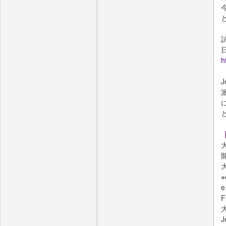
h
e
F