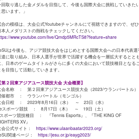
今回取り逃した金メダルを目指して、今後も国際大会に挑戦していきた
と思います。」
試合の模様は、大会公式Youtubeチャンネルにて視聴できますので、ぜひ
日本人メダリストの熱戦をチェックしてください。
ttps://www.youtube.com/live/Qmdp5MRcTS8?feature=share
JeSUは今後も、アジア競技大会をはじめとする国際大会への日本代表選
派遣に取り組み、日本人選手が世界で活躍する機会を一層拡大するとと
に、日本のゲームタイトルがさらに多くの大会において競技種目となる
とを目指して活動していきます。
【第２回東アジアユース競技大会 大会概要】
大会名称 ： 第２回東アジアユース競技大会（2023/ウランバートル）
開催都市 ： ウランバートル（モンゴル）
大会日程 ： 2023年8月16日（水） ～ 23日（水）
※eスポーツ競技 ： 8月17日（木） ～ 19日（土）
スポーツ競技種目 ： 『Tennis Esports』、『THE KING OF
IGHTERS XV』
大会公式サイト：
https://www.ulaanbaatar2023.org/
JeSU関連ページ：
https://jesu.or.jp/eayg2023/