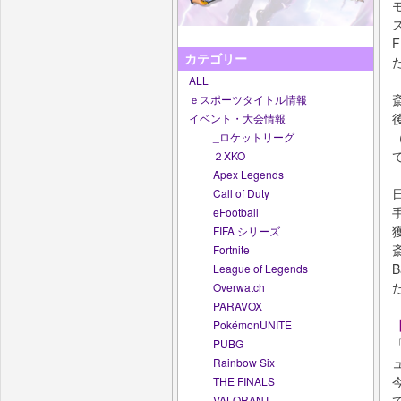
カテゴリー
ALL
ｅスポーツタイトル情報
イベント・大会情報
_ロケットリーグ
２XKO
Apex Legends
Call of Duty
eFootball
FIFA シリーズ
Fortnite
League of Legends
Overwatch
PARAVOX
PokémonUNITE
PUBG
Rainbow Six
THE FINALS
VALORANT