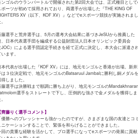
モンゴルのウランバートルで開催された第2回大会では、正式種目として
スポーツが初めて採用されており、両選手が出場した『THE KING OF
FIGHTERS XV（以下、KOF XV）』などでeスポーツ競技が実施されま
た。
斎藤選手と荒井選手は、5月の選考大会結果に基づきJeSUから推薦した
後、日本代表選手団を編成する公益財団法人日本オリンピック委員会
（JOC）による選手団認定手続きを経て正式に決定し、本大会に派遣さ
ています。
日本代表が出場した『KOF XV』には、地元モンゴルと香港が出場。新井
手は３位決定戦で、地元モンゴルのBatsaruul Jambalに勝利し銅メダル
獲得しました。
斎藤選手は決勝戦まで順調に勝ち上がり、地元モンゴルのMandakhnara
Batmolom選手をストレートで下し、圧倒的な強さで金メダルを獲得しま
た。
【齊藤りく選手コメント】
「優勝へのプレッシャーも強かったのですが、さまざまな国の友達とコ
ュニケーションすることで、緊張を和らげることができました。
今回の貴重な経験を活かして、プロ選手になってeスポーツの発展に貢献
ていきたいと思います。