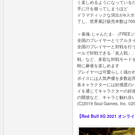
く楽しめるようになっている
手に汗を握ってしまうほど
ドラマティックな演出がeス
了し、世界累計販売本数は70
＜雀魂-じゃんたま- （FREE
全国のプレイヤーとリアルタ
全国のプレイヤーと対戦を行
ールで対戦できる「友人戦」、
戦」など、多彩な対戦モード
軽に麻雀を楽しめます
プレイヤーは可愛らしく描か
ボイスには人気声優を多数起
各キャラクターには好感度の
イを通じてキャラクターの好
の開放など、キャラと触れ合
(C)2019 Soul Games, Inc. ©201
【Red Bull 5G 2021 オ