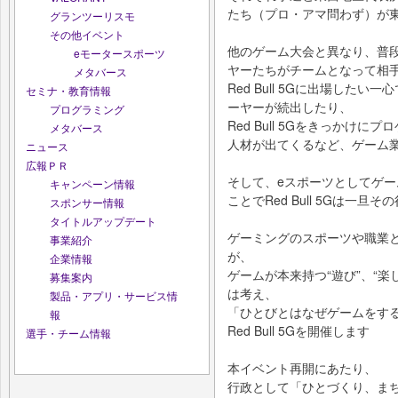
たち（プロ・アマ問わず）が
グランツーリスモ
その他イベント
他のゲーム大会と異なり、普
eモータースポーツ
ヤーたちがチームとなって相
メタバース
Red Bull 5Gに出場した
セミナ・教育情報
ーヤーが続出したり、
プログラミング
Red Bull 5Gをきっかけ
メタバース
人材が出てくるなど、ゲーム
ニュース
広報ＰＲ
そして、eスポーツとしてゲ
キャンペーン情報
ことでRed Bull 5Gは一旦
スポンサー情報
タイトルアップデート
ゲーミングのスポーツや職業
事業紹介
が、
企業情報
ゲームが本来持つ“遊び”、“
募集案内
は考え、
製品・アプリ・サービス情
「ひとびとはなぜゲームをす
報
Red Bull 5Gを開催します
選手・チーム情報
本イベント再開にあたり、
行政として「ひとづくり、ま