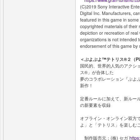
https://www.gran-turismo.co
(C)2019 Sony Interactive Ent
Digital Inc. Manufacturers, c
featured in this game in some
copyrighted materials of their 
depiction or recreation of real 
organizations is not intended 
endorsement of this game by s
＜ぷよぷよ™テトリス®２（PU
国民的、世界的人気のアクシ
ス®」が合体した
夢のコラボレーション『ぷよ
新作！
定番ルールに加えて、新ルー
の新要素を収録
オフライン・オンライン双方
よ」と「テトリス」を楽しむ
制作販売元：(株) セガ
https