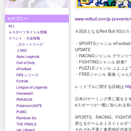
カテゴリー
www.redbull.com/jp-ja/events
ALL
６回目となるRed Bull 5
ｅスポーツタイトル情報
イベント・大会情報
・SPORTSジャンル eFootba
_ロケットリーグ
UPDATE
２XKO
・RACINGジャンル グラン
Apex Legends
・FIGHTINGジャンル 鉄拳7
Call of Duty
・PUZZLEジャンル ぷよぷよ
eFootball
・FREEジャンル 雀魂-じゃん
FIFA シリーズ
Fortnite
レッドブルに関する詳細は
htt
League of Legends
Overwatch
日本のゲーミング界に翼をさ
PARAVOX
eスポーツが一般に知られる前の20
PokémonUNITE
PUBG
SPORTS、RACING、FIGH
Rainbow Six
異なるゲームを１タイトルず
THE FINALS
それぞれ予選と東西地区代表
VALORANT