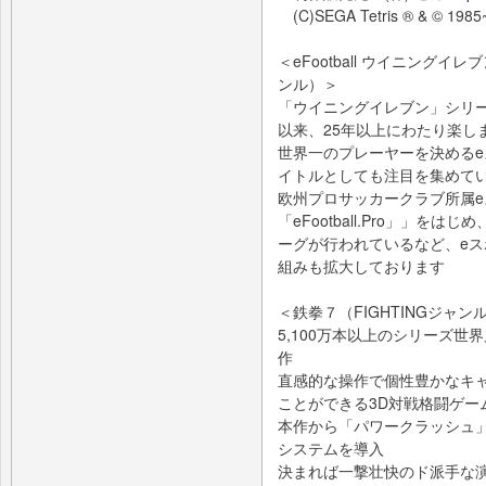
(C)SEGA Tetris ® & © 1985~2
＜eFootball ウイニングイレブン
ンル）＞
「ウイニングイレブン」シリー
以来、25年以上にわたり楽し
世界一のプレーヤーを決めるe
イトルとしても注目を集めて
欧州プロサッカークラブ所属
「eFootball.Pro」」
ーグが行われているなど、e
組みも拡大しております
＜鉄拳７（FIGHTINGジャン
5,100万本以上のシリーズ
作
直感的な操作で個性豊かなキ
ことができる3D対戦格闘ゲー
本作から「パワークラッシュ」
システムを導入
決まれば一撃壮快のド派手な