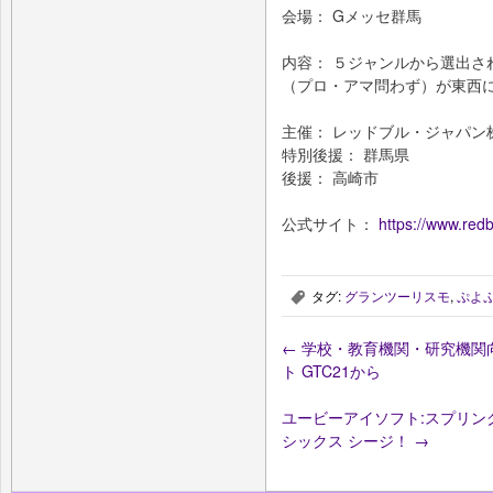
会場： Gメッセ群馬
内容： ５ジャンルから選出さ
（プロ・アマ問わず）が東西
主催： レッドブル・ジャパン
特別後援： 群馬県
後援： 高崎市
公式サイト：
https://www.redb
タグ:
グランツーリスモ
,
ぷよ
,
←
学校・教育機関・研究機関向
ト GTC21から
ユービーアイソフト:スプリン
シックス シージ！
→