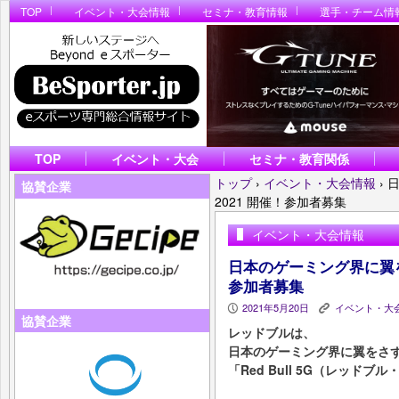
TOP
イベント・大会情報
セミナ・教育情報
選手・チーム情
TOP
イベント・大会
セミナ・教育関係
トップ
›
イベント・大会情報
›
日
協賛企業
2021 開催！参加者募集
イベント・大会情報
日本のゲーミング界に翼をさず
参加者募集
2021年5月20日
イベント・大
P
K
協賛企業
レッドブルは、
日本のゲーミング界に翼をさ
「Red Bull 5G（レッド