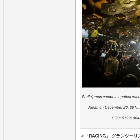
Participants compete against each 
Japan on December 20, 2015 //
SI201512210040 /
＜「RACING」 グランツー