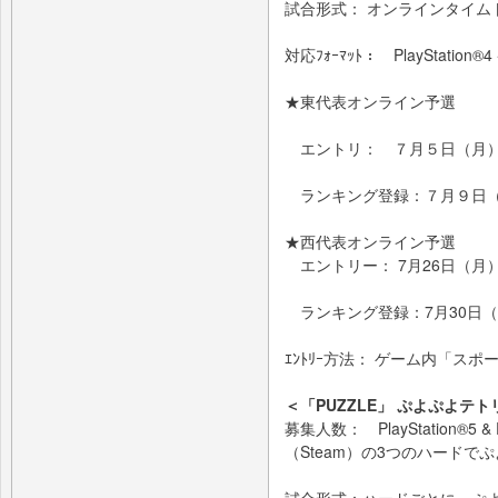
試合形式： オンラインタイム
対応ﾌｫｰﾏｯﾄ： PlayStation®
★東代表オンライン予選
エントリ： ７月５日（月）16:
ランキング登録：７月９日（金）1
★西代表オンライン予選
エントリー： 7月26日（月）16
ランキング登録：7月30日（金）
ｴﾝﾄﾘｰ方法： ゲーム内「ス
＜「PUZZLE」 ぷよぷよテ
募集人数： PlayStation®5 & P
（Steam）の3つのハード