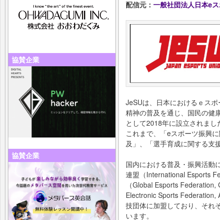
配信元：
一般社団法人日本eス
協賛企業
JeSUは、日本におけるｅス
精神の普及を通じ、国民の健
として2018年に設立されまし
これまで、「eスポーツ振興
及」、「選手育成に関する支
協賛企業
国内における普及・振興活動に
連盟（International Espor
（Global Esports Federa
Electronic Sports Fed
技団体に加盟しており、それ
います。