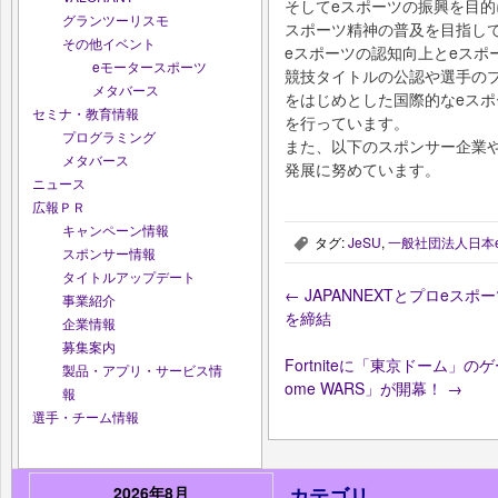
そしてeスポーツの振興を目
グランツーリスモ
スポーツ精神の普及を目指し
その他イベント
eスポーツの認知向上とeスポ
eモータースポーツ
競技タイトルの公認や選手の
メタバース
をはじめとした国際的なeス
セミナ・教育情報
を行っています。
プログラミング
また、以下のスポンサー企業
メタバース
発展に努めています。
ニュース
広報ＰＲ
キャンペーン情報
タグ:
JeSU
,
一般社団法人日本
,
スポンサー情報
タイトルアップデート
←
JAPANNEXTとプロeスポ
事業紹介
を締結
企業情報
募集案内
Fortniteに「東京ドーム」
製品・アプリ・サービス情
ome WARS」が開幕！
→
報
選手・チーム情報
2026年8月
カテゴリ