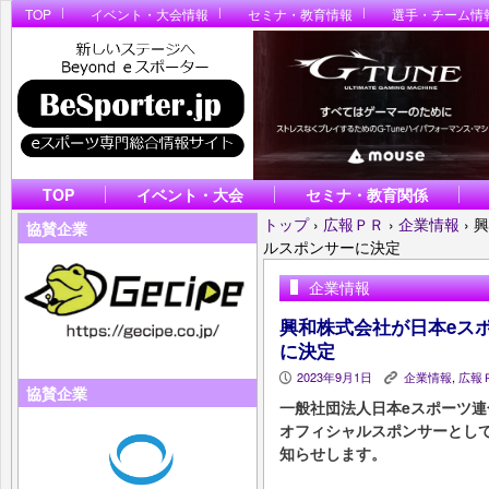
TOP
イベント・大会情報
セミナ・教育情報
選手・チーム情
TOP
イベント・大会
セミナ・教育関係
トップ
›
広報ＰＲ
›
企業情報
›
興
協賛企業
ルスポンサーに決定
企業情報
興和株式会社が日本eス
に決定
2023年9月1日
企業情報
,
広報
P
K
協賛企業
一般社団法人日本eスポーツ連合
オフィシャルスポンサーとし
知らせします。