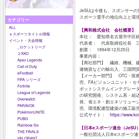
JeSUは今後も、スポンサー
スポーツ選手の地位向上と環
カテゴリー
ALL
【興和株式会社 会社概要】
ｅスポーツタイトル情報
本社： 愛知県名古屋市中区錦
イベント・大会情報
代表者： 代表取締役社長 
_ロケットリーグ
創業： 1894年12月25日
２XKO
事業内容：
Apex Legends
【商社部門】 繊維、機械、
Call of Duty
連物資などの輸出入、三国間
eFootball
【メーカー部門】 OTC・医
FIFA シリーズ
売、FAビジョンユニット・セ
Fortnite
ボットシステムインテグレー
League of Legends
の研究開発、システム系・組
Overwatch
発、省エネ・創エネソリュー
PARAVOX
売、環境配慮型建築の施工販
PokémonUNITE
公式サイト：
https://www.ko
PUBG
Rainbow Six
【日本eスポーツ連合（JeSU
THE FINALS
一般社団法人日本eスポーツ連
VALORANT