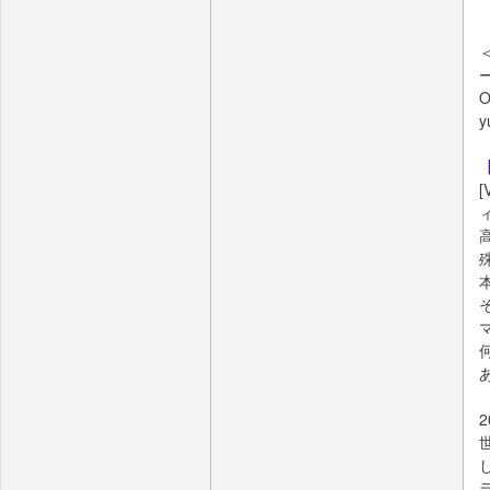
ー
O
y