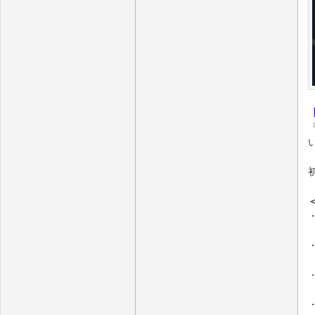
・
・
・