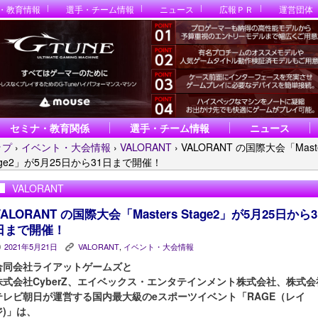
・教育情報
選手・チーム情報
ニュース
広報ＰＲ
運営団体
セミナ・教育関係
選手・チーム情報
ニュース
ップ
›
イベント・大会情報
›
VALORANT
›
VALORANT の国際大会「Maste
age2」が5月25日から31日まで開催！
VALORANT
VALORANT の国際大会「Masters Stage2」が5月25日から3
日まで開催！
2021年5月21日
VALORANT
,
イベント・大会情報
P
K
合同会社ライアットゲームズと
株式会社CyberZ、エイベックス・エンタテインメント株式会社、株式会
テレビ朝日が運営する国内最大級のeスポーツイベント「RAGE（レイ
ジ)」は、