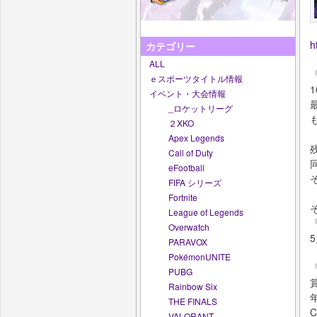
h
カテゴリー
ALL
「
ｅスポーツタイトル情報
イベント・大会情報
_ロケットリーグ
２XKO
Apex Legends
Call of Duty
eFootball
FIFA シリーズ
Fortnite
League of Legends
Overwatch
PARAVOX
PokémonUNITE
「
PUBG
Rainbow Six
THE FINALS
VALORANT