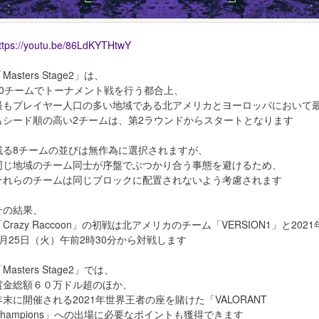
ttps://youtu.be/86LdKYTHtwY
Masters Stage2」は、
10チームでトーナメント戦を行う都合上、
最もプレイヤー人口の多い地域である北アメリカとヨーロッパにおいて
もシード順の高い2チームは、第2ラウンドからスタートとなります
残る8チームの並びは無作為に選択されますが、
同じ地域のチーム同士が序盤でぶつかり合う事態を避けるため、
それらのチームは同じブロックに配置されないよう考慮されます
その結果、
「Crazy Raccoon」の初戦は北アメリカのチーム「VERSION1」と2021
5月25日（火）午前2時30分から対戦します
Masters Stage2」では、
賞金総額６０万ドル超のほか、
年末に開催される2021年世界王者の座を賭けた「VALORANT
Champions」への出場に必要なポイントも獲得できます