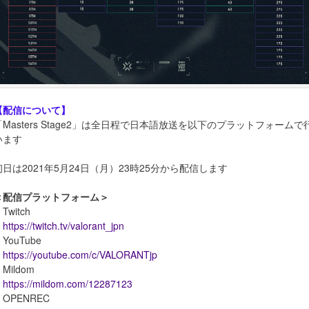
【配信について】
「Masters Stage2」は全日程で日本語放送を以下のプラットフォームで
います
初日は2021年5月24日（月）23時25分から配信します
＜配信プラットフォーム＞
Twitch
https://twitch.tv/valorant_jpn
YouTube
https://youtube.com/c/VALORANTjp
Mildom
https://mildom.com/12287123
・OPENREC