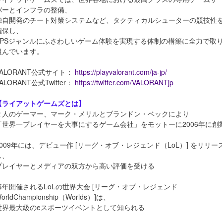
バーとインフラの整備、
独自開発のチート対策システムなど、タクティカルシューターの競技性
確保し、
FPSジャンルにふさわしいゲーム体験を実現する体制の構築に全力で取
組んでいます。
VALORANT公式サイト：
https://playvalorant.com/ja-jp/
ALORANT公式Twitter：
https://twitter.com/VALORANTjp
【ライアットゲームズとは】
２人のゲーマー、マーク・メリルとブランドン・ベックにより
「世界一プレイヤーを大事にするゲーム会社」をモットーに2006年に創
2009年には、デビュー作 [リーグ・オブ・レジェンド（LoL）] をリリー
し、
プレイヤーとメディアの双方から高い評価を受ける
毎年開催されるLoLの世界大会 [リーグ・オブ・レジェンド
orldChampionship（Worlds）]は、
世界最大級のeスポーツイベントとして知られる