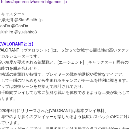
https://openrec.tv/user/riotgames_jp
＜キャスター＞
岸大河 @StanSmith_jp
ooDa @OooDa
ukishiro @yukishiro3
【VALORANTとは】
[VALORANT（ヴァロラント）]は、５対５で対戦する競技性の高いタク
ィカルシューターです。
高い精度が要求される銃撃戦と、[エージェント]（キャラクター）固有の
殊能力を組み合わせた、
本格派の銃撃戦が特徴で、プレイヤーの戦略的選択や柔軟なアイデア、
そして一瞬のひらめきから生まれるチャンスがチームを勝利に導きます
マップは競技シーンを見据えて設計されており、
何千時間プレイしても常に新鮮な戦いを体験できるような工夫が凝らし
あります。
2020年6月にリリースされた[VALORANT]は基本プレイ無料、
世界中のより多くのプレイヤーが楽しめるよう幅広いスペックのPCに対
しています。
ライアットゲームズでは、世界各地における最高クラスの専用ゲームサ