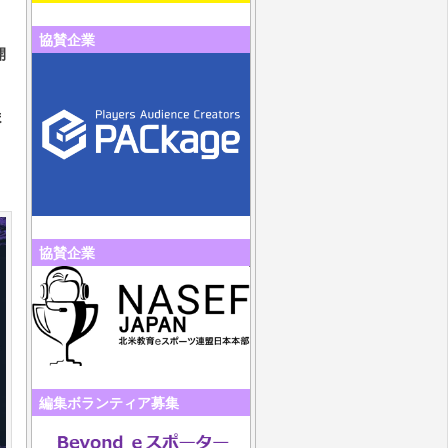
協賛企業
開
ま
協賛企業
編集ボランティア募集