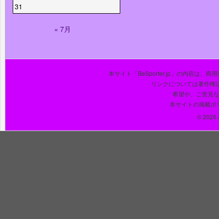
31
« 7月
本サイト「BeSporter.jp」の内容
リンクについては著作権
希望や、ご意見
本サイトの掲載ポ
© 2026 J