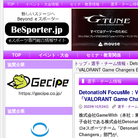
TOP
イベント・大会情報
セミナ・教育情報
選手・チーム情
TOP
イベント・大会
セミナ・教育関係
トップ
›
選手・チーム情報
›
De
協賛企業
「VALORANT Game Changers Ea
選手・チーム情報
DetonatioN Focus
「VALORANT Game Chan
2023年10月24日
選手・チーム
P
K
協賛企業
株式会社GameWith（本
子会社である株式会社Detonat
ロeスポーツチーム「Detonatio
Changers」部門が、