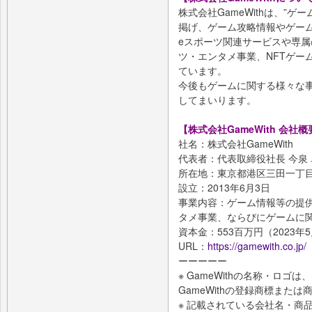
株式会社GameWithは、”
掲げ、ゲーム攻略情報やゲー
eスポーツ関連サービスや専属
ツ・エンタメ事業、NFTゲー
ています。
今後もゲームに関する様々な
してまいります。
【株式会社GameWith 会社概
社名：株式会社GameWith
代表者：代表取締役社長 今泉
所在地：東京都港区三田一丁目
設立：2013年6月3日
事業内容：ゲーム情報等の提
タメ事業、ならびにゲームに
資本金：553百万円（2023年
URL：
https://gamewith.co.jp/
ーーーーー
※ GameWithの名称・ロ
GameWithの登録商標または
※ 記載されている会社名・商