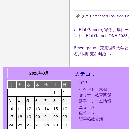
タグ:
DetonatioN FocusMe
,
G
,
←
Riot Gamesが贈る、
ント「Riot Games ONE 
Brave group：東京理科大
る共同研究を開始
→
2026年8月
カテゴリ
TOP
月
火
水
木
金
土
日
イベント・大会
1
2
セミナ・教育関係
3
4
5
6
7
8
9
選手・チーム情報
ニュース
10
11
12
13
14
15
16
広報ＰＲ
17
18
19
20
21
22
23
記事掲載依頼
24
25
26
27
28
29
30