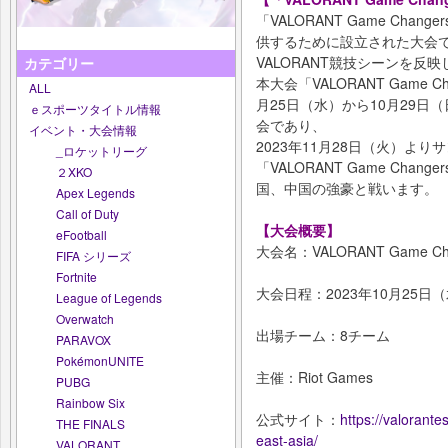
「VALORANT Game Ch
供するために設立された大会
VALORANT競技シーンを反
カテゴリー
本大会「VALORANT Game Chang
ALL
月25日（水）から10月29日
ｅスポーツタイトル情報
会であり、
イベント・大会情報
2023年11月28日（火）よ
_ロケットリーグ
「VALORANT Game Chang
２XKO
国、中国の強豪と戦います。
Apex Legends
Call of Duty
【大会概要】
eFootball
大会名：VALORANT Game Change
FIFA シリーズ
Fortnite
大会日程：2023年10月25日
League of Legends
Overwatch
出場チーム：8チーム
PARAVOX
PokémonUNITE
主催：Riot Games
PUBG
Rainbow Six
公式サイト：
https://valoran
THE FINALS
east-asia/
VALORANT