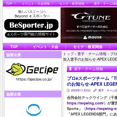
TOP
イベント・大会情報
セミナ・教育情報
選手・チーム情
TOP
イベント・大会
セミナ・教育関係
トップ
›
選手・チーム情報
›
プロ
協賛企業
加入選手のお知らせ-APEX LE
選手・チーム情報
プロeスポーツチーム「TEQ
のお知らせ-APEX LE
2023年11月2日
選手・チーム
P
K
協賛企業
合同会社テックウイング（千葉
https://teqwing.com/
）が運営
Sports」（
https://teqwing-
「APEX LEGENDS部門