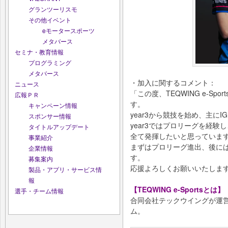
グランツーリスモ
その他イベント
eモータースポーツ
メタバース
セミナ・教育情報
プログラミング
メタバース
・加入に関するコメント：
ニュース
「この度、TEQWING e-Sp
広報ＰＲ
す。
キャンペーン情報
year3から競技を始め、主に
スポンサー情報
year3ではプロリーグを経験
タイトルアップデート
全て発揮したいと思っていま
事業紹介
まずはプロリーグ進出、後に
企業情報
す。
募集案内
応援よろしくお願いいたしま
製品・アプリ・サービス情
報
【TEQWING e-Sportsとは】
選手・チーム情報
合同会社テックウイングが運
ム。