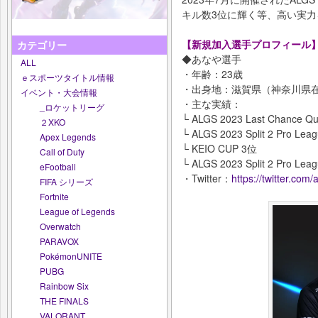
キル数3位に輝く等、高い実
【新規加入選手プロフィール
カテゴリー
◆あなや選手
ALL
・年齢：23歳
ｅスポーツタイトル情報
・出身地：滋賀県（神奈川県
イベント・大会情報
・主な実績：
_ロケットリーグ
└ ALGS 2023 Last Chance Qua
２XKO
└ ALGS 2023 Split 2 Pro Lea
Apex Legends
└ KEIO CUP 3位
Call of Duty
└ ALGS 2023 Split 2 Pro Leag
eFootball
・Twitter：
https://twitter.com
FIFA シリーズ
Fortnite
League of Legends
Overwatch
PARAVOX
PokémonUNITE
PUBG
Rainbow Six
THE FINALS
VALORANT