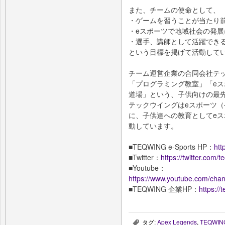
また、チームの使命として、
・ゲームを習うことが当たり
・eスポーツで地域社会の発展
・選手、講師として活躍でき
という目標を掲げて活動して
チーム運営企業の合同会社テ
「プログラミング教室」「eス
道場」という、子供向けの最
テックウイングはeスポーツ
に、子供達への教育としてe
動しています。
■TEQWING e-Sports HP：
htt
■Twitter：
https://twitter.com/t
■Youtube：
https://www.youtube.com/ch
■TEQWING 企業HP：
https://
タグ:
Apex Legends
,
TEQWING
,