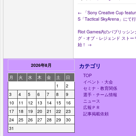
←
「Sony Creative Cup f
S「Tactical SkyArena
Riot Games内のパブリッシ
グ・オブ・レジェンド ストー
始！
→
2026年8月
カテゴリ
TOP
月
火
水
木
金
土
日
イベント・大会
1
2
セミナ・教育関係
3
4
5
6
7
8
9
選手・チーム情報
ニュース
10
11
12
13
14
15
16
広報ＰＲ
17
18
19
20
21
22
23
記事掲載依頼
24
25
26
27
28
29
30
31