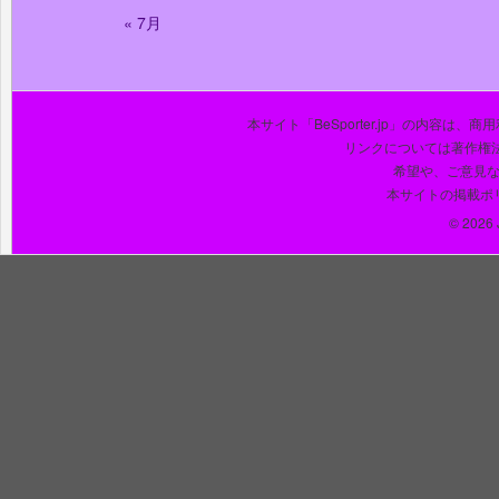
« 7月
本サイト「BeSporter.jp」の内容
リンクについては著作権
希望や、ご意見
本サイトの掲載ポ
© 2026 J