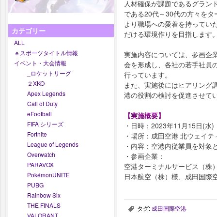
人材確保が課題であるグラン
である20代～30代の方々を
より職場への愛着を持ってい
カテゴリー
だける環境作りを目指します
ALL
ｅスポーツタイトル情報
実施内容については、参画企
イベント・大会情報
会を形成し、各社の若手社員
_ロケットリーグ
行っています。
２XKO
また、実施後にはヒアリング
Apex Legends
港の役割の検討を促進させて
Call of Duty
eFootball
【実施概要】
FIFA シリーズ
・日時：2023年11月15日(水
Fortnite
・場所：成田空港 北ウェイテ
League of Legends
・内容：空港内従業員を対象
Overwatch
・参画企業：
PARAVOX
空港ターミナルサービス（株）
PokémonUNITE
日本航空（株）様、成田国際空
PUBG
Rainbow Six
THE FINALS
タグ:
成田国際空港
,
VALORANT