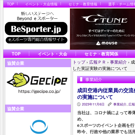
TOP
イベント・大会情報
セミナ・教育情報
選手・チーム情
TOP
イベント・大会
セミナ・教育関係
トップ
›
広報ＰＲ
›
事業紹介
›
成
協賛企業
した実証実験の実施について
事業紹介
成田空港内従業員の交流
の実施について
2023年11月6日
事業紹介
,
広報
P
K
協賛企業
当社は、コロナ禍によって希
め、
eスポーツのイベント企画を行
昨今、行政や他の業界でも活