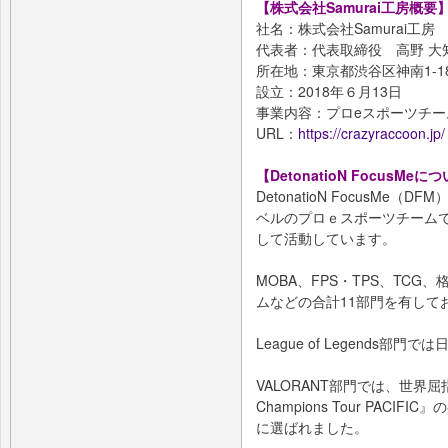
【株式会社Samurai工房概要
社名：株式会社Samurai工房
代表者：代表取締役 高野 大
所在地：東京都渋谷区神南1-18
設立：2018年６月13日
事業内容：プロeスポーツチーム「C
URL：
https://crazyraccoon.jp/
【DetonatioN FocusMeに
DetonatioN FocusM
ベルのプロｅスポーツチーム
して活動しています。
MOBA、FPS・TPS、TC
ムなどの合計11部門を有して
League of Legends
VALORANT部門では、世界屈
Champions Tour PAC
に選ばれました。