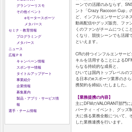
ーンでの活躍のみならず、SNS
グランツーリスモ
ント「Crazy Raccoon 
その他イベント
ど、インフルエンサービジネ
eモータースポーツ
動画配信やグッズ販売、ファ
メタバース
くのファンがチームにつくこ
セミナ・教育情報
くなり、競技シーンでも活躍
プログラミング
といえます。
メタバース
ニュース
CRの持つインフルエンサー
広報ＰＲ
キルを活用することによるDF
キャンペーン情報
らなる持続的な成長と、
スポンサー情報
ひいては国内トップレベルの
タイトルアップデート
る日本のeスポーツ業界のさ
事業紹介
携契約を締結いたしました。
企業情報
募集案内
【業務提携の内容】
製品・アプリ・サービス情
主にDFMのVALORANT部
報
パーティ・イベント、グッズ
選手・チーム情報
大に係る業務全般について、
した業務連携を行います。