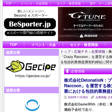
TOP
イベント・大会情報
セミナ・教育情報
選手・チーム情
TOP
イベント・大会
セミナ・教育関係
トップ
›
広報ＰＲ
›
企業情報
›
株
協賛企業
「Crazy Raccoon」を運営
る包括的業務提携契約締結に関
企業情報
株式会社DetonatioN
Raccoon」を運営する
協賛企業
業における包括的業務提
2023年11月28日
企業情報
,
広
P
K
株式会社GameWith（本
連結子会社であり、