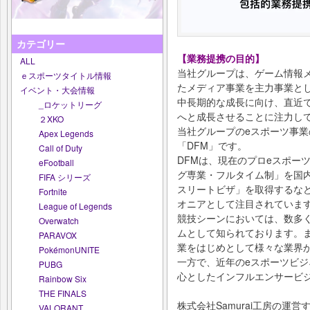
カテゴリー
【業務提携の目的】
ALL
当社グループは、ゲーム情報メデ
ｅスポーツタイトル情報
たメディア事業を主力事業と
イベント・大会情報
中長期的な成長に向け、直近
_ロケットリーグ
へと成長させることに注力し
２XKO
当社グループのeスポーツ事業
Apex Legends
「DFM」です。
Call of Duty
DFMは、現在のプロeスポー
eFootball
グ専業・フルタイム制」を国
FIFA シリーズ
スリートビザ」を取得するな
Fortnite
オニアとして注目されていま
League of Legends
競技シーンにおいては、数多
Overwatch
ムとして知られております。
PARAVOX
業をはじめとして様々な業界
PokémonUNITE
一方で、近年のeスポーツビ
PUBG
心としたインフルエンサービ
Rainbow Six
THE FINALS
株式会社Samurai工房の運
VALORANT