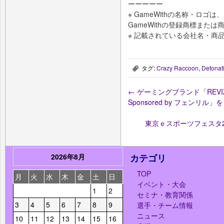
ーーーーー
※ GameWithの名称・ロ
GameWithの登録商標または
※ 記載されている会社名・商
タグ:
Crazy Raccoon
,
Detonat
,
←
ゲーミングブランド「REVIZ
Sponsored by フェンリル
東京ｅスポーツフェスタ
2026年8月
カテゴリ
TOP
月
火
水
木
金
土
日
イベント・大会
1
2
セミナ・教育関係
3
4
5
6
7
8
9
選手・チーム情報
ニュース
10
11
12
13
14
15
16