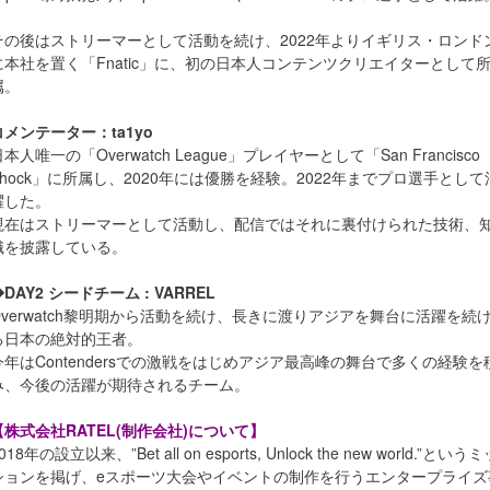
その後はストリーマーとして活動を続け、2022年よりイギリス・ロンド
に本社を置く「Fnatic」に、初の日本人コンテンツクリエイターとして
属。
コメンテーター：ta1yo
本人唯一の「Overwatch League」プレイヤーとして「San Francisco
Shock」に所属し、2020年には優勝を経験。2022年までプロ選手として
躍した。
現在はストリーマーとして活動し、配信ではそれに裏付けられた技術、
識を披露している。
DAY2 シードチーム : VARREL
Overwatch黎明期から活動を続け、長きに渡りアジアを舞台に活躍を続
る日本の絶対的王者。
今年はContendersでの激戦をはじめアジア最高峰の舞台で多くの経験を
み、今後の活躍が期待されるチーム。
【株式会社RATEL(制作会社)について】
018年の設立以来、”Bet all on esports, Unlock the new world.”という
ションを掲げ、eスポーツ大会やイベントの制作を行うエンタープライズ