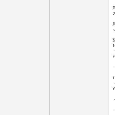
Y
Y
・