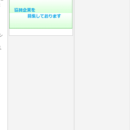
ま
シ
え