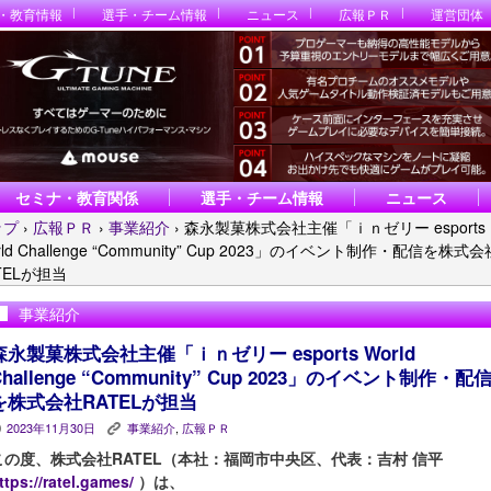
・教育情報
選手・チーム情報
ニュース
広報ＰＲ
運営団体
セミナ・教育関係
選手・チーム情報
ニュース
ップ
›
広報ＰＲ
›
事業紹介
›
森永製菓株式会社主催「ｉｎゼリー esports
rld Challenge “Community” Cup 2023」のイベント制作・配信を株式会
TELが担当
事業紹介
森永製菓株式会社主催「ｉｎゼリー esports World
Challenge “Community” Cup 2023」のイベント制作・配
を株式会社RATELが担当
2023年11月30日
事業紹介
,
広報ＰＲ
P
K
この度、株式会社RATEL（本社：福岡市中央区、代表：吉村 信平
ttps://ratel.games/
）は、