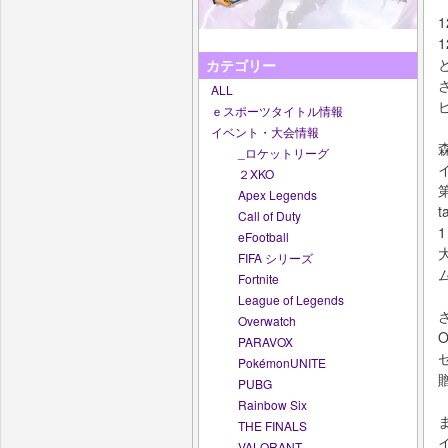
カテゴリー
ALL
ｅスポーツタイトル情報
イベント・大会情報
森
_ロケットリーグ
２XKO
第
Apex Legends
Call of Duty
eFootball
FIFA シリーズ
Fortnite
League of Legends
Overwatch
PARAVOX
PokémonUNITE
PUBG
Rainbow Six
THE FINALS
VALORANT