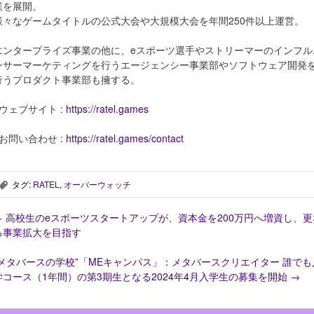
業を展開。
様々なゲームタイトルの公式大会や大規模大会を年間250件以上運営。
エンタープライズ事業の他に、eスポーツ選手やストリーマーのインフル
ンサーマーケティングを行うエージェンシー事業部やソフトウェア開発
行うプロダクト事業部も擁する。
■ウェブサイト :
https://ratel.games
■お問い合わせ :
https://ratel.games/contact
タグ:
RATEL
,
オーバーウォッチ
,
←
高校生のeスポーツスタートアップが、資本金を200万円へ増資し、更
る事業拡大を目指す
“メタバースの学校”「MEキャンパス」：メタバースクリエイター 誰でも
学コース（1年間）の第3期生となる2024年4月入学生の募集を開始
→