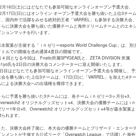
12⽉16⽇(⼟)にはどなたでも参加可能なオンラインオープン予選⼤会、
12⽉17⽇(⽇)にはオンライン オープン予選⼤会を勝ち抜いた上位3チー
と、国内外で活躍をみせる絶対的王者「VARREL」も参加する決勝⼤会
さらに決勝⼤会を勝ち抜いた優勝チームと海外ドリームチームとのエキ
ビションマッチを⾏います。
永製菓が主催する「ｉn ゼリーesports World Challenge Cup」は、別
イトルでの開催を含め通算4度⽬の開催です。
 4 回となる今回は、Fnatic所属SPYGEA⽒と、ZETA DIVISION 所属
ta1yo⽒を2⽇⽬の決勝⼤会コメンテーターに迎え開催いたします。
1⽇⽬はどなたでも参加可能なオンラインオープン予選⼤会を開催し、予
⼤会を勝ち抜いた上位3チームは、17⽇(⽇)に「VARREL」を加えた4チ
ムによる決勝⼤会への出場権を獲得できます。
さらに予選を勝ち抜いた3チームには、各チームｉn ゼリー3ヶ⽉分※3、
Overwatch2 オリジナルグッズセット※4、決勝⼤会の優勝チームにはｉn
ゼリー1年分※5、Overwatch2 オリジナルグッズセット※4等が森永製菓
贈られます。
また、決勝⼤会終了後に、本⼤会の優勝チームとブリザード・エンター
インメントが主催する公式リーグ「Overwatch League」で活躍した海