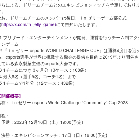
⼿らによる、ドリームチームとのエキシビジョンマッチを予定しており
す。
なお、ドリームチームのメンバーは後⽇、ｉn ゼリーゲーム部公式
(
https://x.com/in_jelly_game)
にて告知いたします。
※1 ブリザード・エンターテインメントが開発、運営を行うチーム制アク
ョンゲーム
2 『ｉn ゼリー esports WORLD CHALLENGE CUP』は通算4度目を迎
る、esports選手が世界に挑戦する機会の提供を目的に2019年より開催さ
れている森永製菓主催のesports大会です。
※3 1チームにつき 3ヶ月分（3ケース：108袋）
※4 最大6名（選手5名、コーチ1名）まで
※5 1チームで1年分（12ケース：432袋）
【開催概要】
称：ｉn ゼリー esports World Challenge “Community” Cup 2023
日程：
予選：2023年12月16日（土）19:00(予定)
決勝・エキシビジョンマッチ：17日（日）19:00(予定)