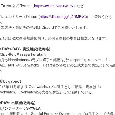
Ta1yo 公式 Twitch（
https://twitch.tv/ta1yo_tv
）など
プレエントリー：Discord(
https://discord.gg/Jj2DMBvC)
にご登録くださ
い。
参加方法・規約等の詳細は Discordでご連絡いたします。
12/10(日)23:59 参加締め切り、応募者多数の場合は抽選となります。
 DAY1/DAY2 実況解説(敬称略)
況：蒼汁/Masaya Furutani
自身もHearthstoneの元プロ選手の経歴を持つesportsキャスター。主に
VALORANTやOverwatch2、Hearthstoneなどの公式大会で実況として活
中。
解説：gappo3
2016年11月頃より Overwatchのプロ選手として活躍。現在は主に
Overwatch、Overwatch2の大会で解説として活動している。
◆DAY2 出演者(敬称略)
コメンテーター：SPYGEA
sports黎明期より、Special Force や Overwatch のプロ選手として活躍