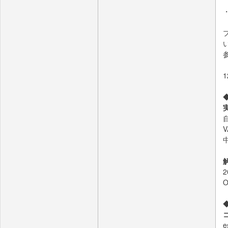
・
◆
実
e