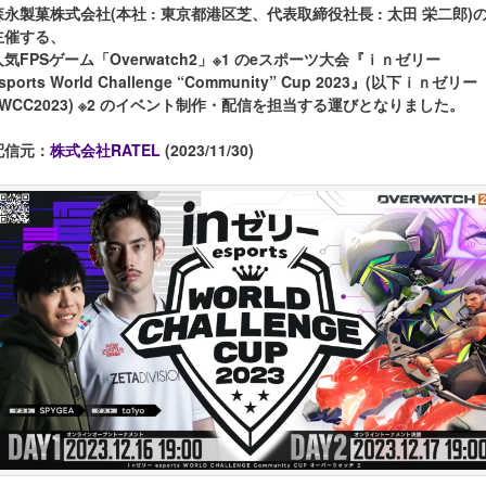
森永製菓株式会社(本社 : 東京都港区芝、代表取締役社⻑ : 太⽥ 栄⼆郎)
主催する、
⼈気FPSゲーム「Overwatch2」※1 のeスポーツ⼤会『ｉｎゼリー
sports World Challenge “Community” Cup 2023』(以下ｉｎゼリー
eWCC2023) ※2 のイベント制作・配信を担当する運びとなりました。
配信元：
株式会社RATEL
(2023/11/30)