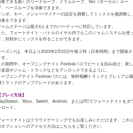
演奏できる曲）のリードループ、ドラムループ、Vox（ボーカル）ルー
プ、ベースループを演奏できます。
テンポ、キー、メジャー/マイナーの設定を調整してミックスを微調整し
演奏をできます。
ジャムステージは最大4人までのパーティーに対応しています。
また、フォートナイト・バトルロイヤル内でもこのジャムシステムを使
て、対戦中にミックスを作ることができます。
シーズン1は、本日より2023年2月22日午後２時（日本時間）まで開催さ
ます。
この期間中、オープニングナイト Festivalパスでビートを刻み続け、新
い楽器やジャム・トラックなどをアンロックできるように。
オープニングナイト Festivalパスには、無料報酬トラックとプレミアム
酬トラックのアップグレードがあります。
【プレイ方法】
layStation、Xbox、Switch、Android、またはPCでフォートナイトをダ
ンロード。
フォートナイトはクラウドゲーミングでもお楽しみいただけます。これ
のオプションへのアクセス方法はこちらをご覧ください。