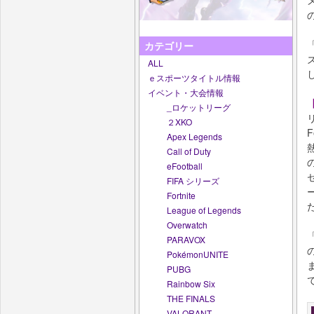
「
カテゴリー
ALL
ｅスポーツタイトル情報
イベント・大会情報
【
_ロケットリーグ
２XKO
F
Apex Legends
Call of Duty
eFootball
FIFA シリーズ
Fortnite
League of Legends
Overwatch
PARAVOX
PokémonUNITE
PUBG
Rainbow Six
THE FINALS
VALORANT