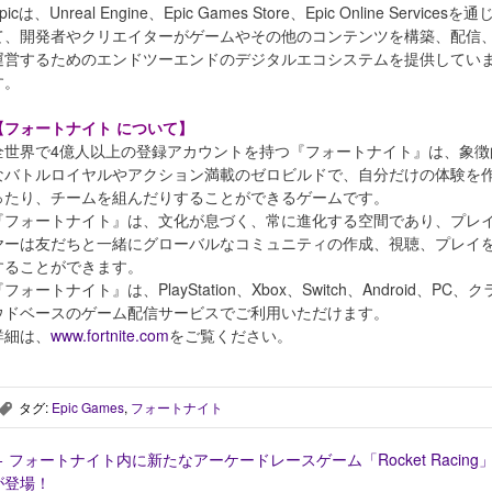
picは、Unreal Engine、Epic Games Store、Epic Online Servicesを通
て、開発者やクリエイターがゲームやその他のコンテンツを構築、配信
運営するためのエンドツーエンドのデジタルエコシステムを提供してい
す。
【フォートナイト について】
全世界で4億人以上の登録アカウントを持つ『フォートナイト』は、象徴
なバトルロイヤルやアクション満載のゼロビルドで、自分だけの体験を
ったり、チームを組んだりすることができるゲームです。
『フォートナイト』は、文化が息づく、常に進化する空間であり、プレ
ヤーは友だちと一緒にグローバルなコミュニティの作成、視聴、プレイ
することができます。
フォートナイト』は、PlayStation、Xbox、Switch、Android、PC、ク
ウドベースのゲーム配信サービスでご利用いただけます。
詳細は、
www.fortnite.com
をご覧ください。
タグ:
Epic Games
,
フォートナイト
,
←
フォートナイト内に新たなアーケードレースゲーム「Rocket Racing
が登場！