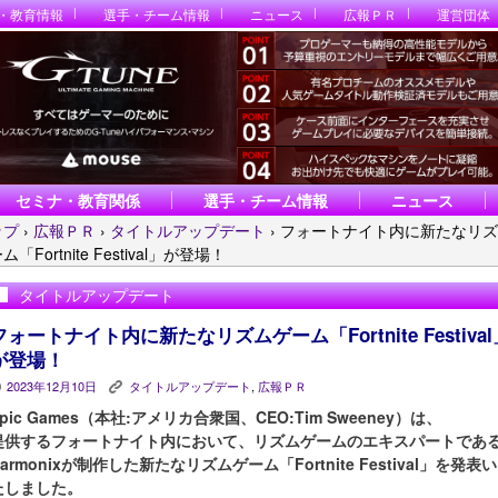
・教育情報
選手・チーム情報
ニュース
広報ＰＲ
運営団体
セミナ・教育関係
選手・チーム情報
ニュース
ップ
›
広報ＰＲ
›
タイトルアップデート
›
フォートナイト内に新たなリズ
ム「Fortnite Festival」が登場！
タイトルアップデート
フォートナイト内に新たなリズムゲーム「Fortnite Festival
が登場！
2023年12月10日
タイトルアップデート
,
広報ＰＲ
P
K
Epic Games（本社:アメリカ合衆国、CEO:Tim Sweeney）は、
提供するフォートナイト内において、リズムゲームのエキスパートであ
Harmonixが制作した新たなリズムゲーム「Fortnite Festival」を発表い
たしました。