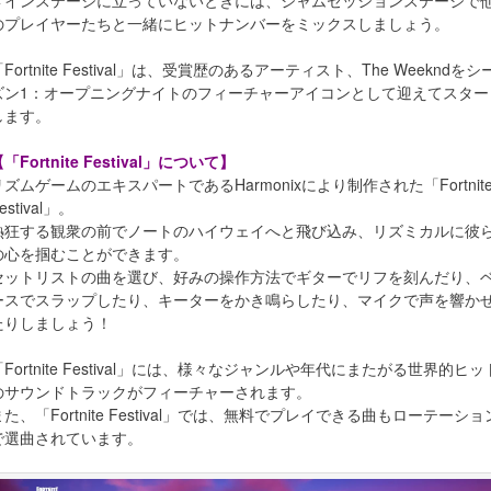
メインステージに立っていないときには、ジャムセッションステージで
のプレイヤーたちと一緒にヒットナンバーをミックスしましょう。
Fortnite Festival」は、受賞歴のあるアーティスト、The Weekndをシ
ズン1：オープニングナイトのフィーチャーアイコンとして迎えてスター
します。
「Fortnite Festival」について】
リズムゲームのエキスパートであるHarmonixにより制作された「Fortnit
estival」。
熱狂する観衆の前でノートのハイウェイへと飛び込み、リズミカルに彼
の心を掴むことができます。
セットリストの曲を選び、好みの操作方法でギターでリフを刻んだり、
ースでスラップしたり、キーターをかき鳴らしたり、マイクで声を響か
たりしましょう！
「Fortnite Festival」には、様々なジャンルや年代にまたがる世界的ヒッ
のサウンドトラックがフィーチャーされます。
また、「Fortnite Festival」では、無料でプレイできる曲もローテーショ
で選曲されています。