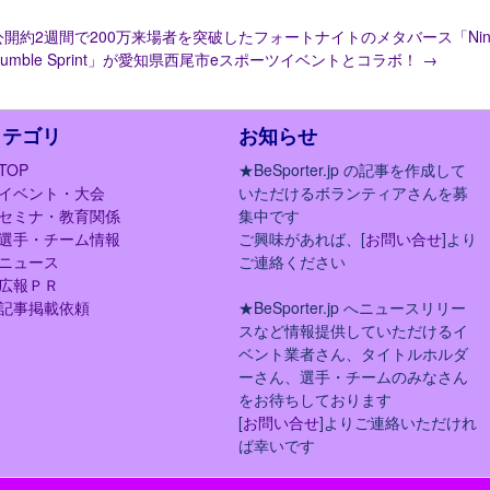
公開約2週間で200万来場者を突破したフォートナイトのメタバース「Ninj
Rumble Sprint」が愛知県西尾市eスポーツイベントとコラボ！
→
カテゴリ
お知らせ
TOP
★BeSporter.jp の記事を作成して
イベント・大会
いただけるボランティアさんを募
セミナ・教育関係
集中です
選手・チーム情報
ご興味があれば、[
お問い合せ
]より
ニュース
ご連絡ください
広報ＰＲ
記事掲載依頼
★BeSporter.jp へニュースリリー
スなど情報提供していただけるイ
ベント業者さん、タイトルホルダ
ーさん、選手・チームのみなさん
をお待ちしております
[
お問い合せ
]よりご連絡いただけれ
ば幸いです