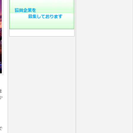
ま
か
で