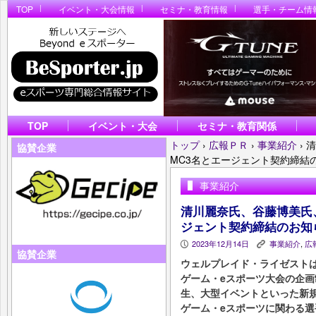
TOP
イベント・大会情報
セミナ・教育情報
選手・チーム情
TOP
イベント・大会
セミナ・教育関係
トップ
›
広報ＰＲ
›
事業紹介
›
清
協賛企業
MC3名とエージェント契約締結
事業紹介
清川麗奈氏、谷藤博美氏
ジェント契約締結のお知
2023年12月14日
事業紹介
,
広
P
K
協賛企業
ウェルプレイド・ライゼスト
ゲーム・eスポーツ大会の企画
生、大型イベントといった新
ゲーム・eスポーツに関わる