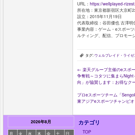
URL：
https://wellplayed-rizest.
所在地：東京都新宿区大京町22
設立：2015年11月19日
代表取締役：谷田優也 古澤明
事業内容：ゲーム・eスポー
ルティング、配信、プロモー
タグ:
ウェルプレイド・ライゼ
,
←
楽天グループ主催のeスポーツイベン
争奪戦～コタツに集まらNig
向」が協賛します：お得なク
プロeスポーツチーム「Sengoku 
東アジアeスポーツチャンピオ
2026年8月
カテゴリ
TOP
月
火
水
木
金
土
日