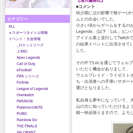
【清川麗奈氏】
■コメント
幼少期に父の影響で格ゲー(ポ
カテゴリー
ムとの出会いでした。
小さい頃からゲームをするのが好
ALL
Legends」(以下「LoL」
ｅスポーツタイトル情報
アイドル業と並行してTwitc
イベント・大会情報
の結果イベントに出演させて
_ロケットリーグ
した。
２XKO
Apex Legends
その中でLoLを通じてウェル
Call of Duty
いただく機会がありまして、
eFootball
ウェルプレイド・ライゼスト
FIFA シリーズ
ち・出演者への手厚いサポー
Fortnite
運びとなりました。
League of Legends
Overwatch
私自身も夢中になっていて、
PARAVOX
山の方に知っていただけるよ
PokémonUNITE
精一杯頑張りますので、よろ
PUBG
Rainbow Six
THE FINALS
VALORANT