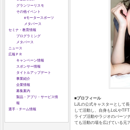
グランツーリスモ
その他イベント
eモータースポーツ
メタバース
セミナ・教育情報
プログラミング
メタバース
ニュース
広報ＰＲ
キャンペーン情報
スポンサー情報
タイトルアップデート
事業紹介
企業情報
募集案内
製品・アプリ・サービス情
■プロフィール
報
LJLの公式キャスターとして長年L
選手・チーム情報
して活動し、自身もLoLやT
ライブ活動やラジオのパーソ
ても活動の場を広げている元