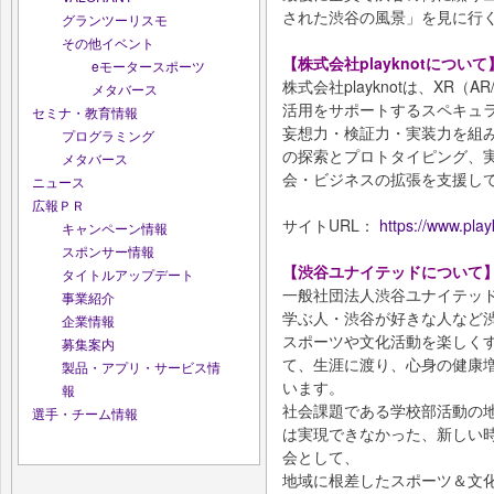
された渋谷の風景」を見に行
グランツーリスモ
その他イベント
【株式会社playknotについて
eモータースポーツ
株式会社playknotは、XR（
メタバース
活用をサポートするスペキュ
セミナ・教育情報
妄想力・検証力・実装力を組
プログラミング
の探索とプロトタイピング、
メタバース
会・ビジネスの拡張を支援し
ニュース
広報ＰＲ
サイトURL：
https://www.play
キャンペーン情報
スポンサー情報
【渋谷ユナイテッドについて
タイトルアップデート
一般社団法人渋谷ユナイテッ
事業紹介
学ぶ人・渋谷が好きな人など
企業情報
スポーツや文化活動を楽しく
募集案内
て、生涯に渡り、心身の健康
製品・アプリ・サービス情
います。
報
社会課題である学校部活動の
選手・チーム情報
は実現できなかった、新しい
会として、
地域に根差したスポーツ＆文