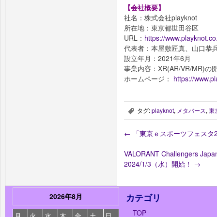
【会社概要】
社名：株式会社playknot
所在地：東京都世田谷区
URL：
https://www.playknot.co.
代表者：本屋敷匠真、山口恭
設立年月：2021年6月
事業内容：XR(AR/VR/MR
ホームページ：
https://www.pl
タグ:
playknot
,
メタバース
,
東
,
←
「東京ｅスポーツフェスタ2
VALORANT Challenger
2024/1/3（水）開始！
→
2026年8月
カテゴリ
TOP
月
火
水
木
金
土
日