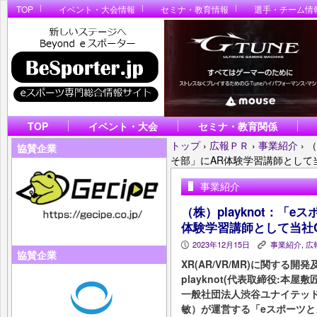
TOP
イベント・大会情報
セミナ・教育情報
選手・チーム情
TOP
イベント・大会
セミナ・教育関係
トップ
›
広報ＰＲ
›
事業紹介
›
（
協賛企業
そ部」にAR体験学習講師として
事業紹介
（株）playknot：「
体験学習講師として当社
2023年12月15日
事業紹介
,
広
P
K
協賛企業
XR(AR/VR/MR)に関す
playknot(代表取締役:本屋敷
一般社団法人渋谷ユナイテッ
敏）が運営する「eスポーツ