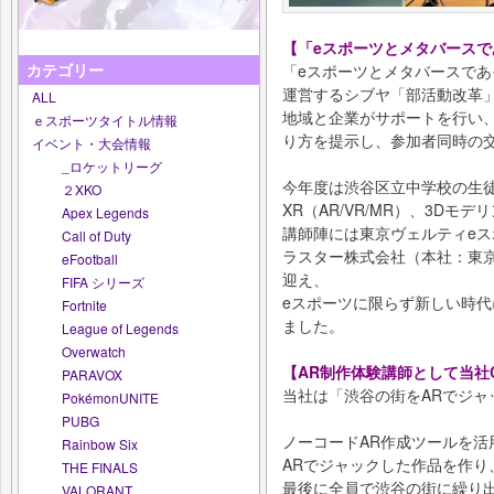
【「eスポーツとメタバースで
カテゴリー
「eスポーツとメタバースで
運営するシブヤ「部活動改革
ALL
地域と企業がサポートを行い
ｅスポーツタイトル情報
り方を提示し、参加者同時の
イベント・大会情報
_ロケットリーグ
今年度は渋谷区立中学校の生
２XKO
XR（AR/VR/MR）、3D
Apex Legends
講師陣には東京ヴェルティe
Call of Duty
ラスター株式会社（本社：東京
eFootball
迎え、
FIFA シリーズ
eスポーツに限らず新しい時
Fortnite
ました。
League of Legends
Overwatch
【AR制作体験講師として当社
PARAVOX
当社は「渋谷の街をARでジ
PokémonUNITE
PUBG
ノーコードAR作成ツールを活
Rainbow Six
ARでジャックした作品を作り
THE FINALS
最後に全員で渋谷の街に繰り
VALORANT