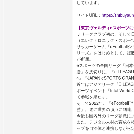
しています。
サイトURL：
https://shibuyaun
【東京ヴェルディeスポーツに
Ｊリーグクラブ初の、そして
（エレクトロニック・スポーツ
サッカーゲーム『eFootballシ
リーズ』をはじめとして、複数
が所属。
eスポーツの全国リーグ『日本eス
勝』を皮切りに、『eJ.LEAG
4』『JAPAN eSPORTS G
近年はアジアリーグ『E-LEAG
ポーツイベント『Intel Wor
て参戦を果たす。
そして2022年、『eFootball™ Cha
勝』。遂に世界の頂点に到達
今後も国内外のリーグ参戦に
また、デジタル人材の育成を
ップを自治体と連携しながら