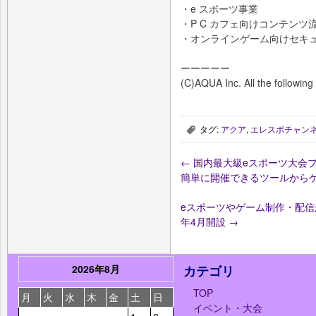
・e スポーツ事業
・P C カフェ向けコンテンツ
・オンラインゲーム向けセキ
ーーーーー
(C)AQUA Inc. All the following 
タグ:
アクア
,
エレスポチャン
,
←
国内最大級eスポーツ大会プラ
簡単に開催できるツールからゲ
eスポーツやゲーム制作・配信
年4月開設
→
2026年8月
カテゴリ
TOP
月
火
水
木
金
土
日
イベント・大会