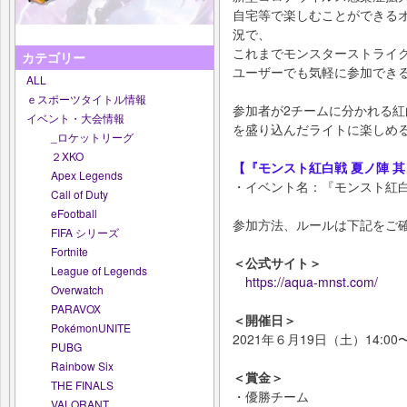
自宅等で楽しむことができる
況で、
これまでモンスターストライ
カテゴリー
ユーザーでも気軽に参加でき
ALL
ｅスポーツタイトル情報
参加者が2チームに分かれる
イベント・大会情報
を盛り込んだライトに楽しめ
_ロケットリーグ
２XKO
【『モンスト紅白戦 夏ノ陣 
Apex Legends
・イベント名：『モンスト紅白
Call of Duty
eFootball
参加方法、ルールは下記をご
FIFA シリーズ
Fortnite
＜公式サイト＞
League of Legends
https://aqua-mnst.com/
Overwatch
PARAVOX
＜開催日＞
PokémonUNITE
2021年６月19日（土）14:0
PUBG
Rainbow Six
＜賞金＞
THE FINALS
・優勝チーム
VALORANT