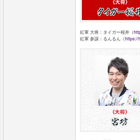
紅軍 大将：タイガー桜井（
htt
紅軍 参謀：るんるん（
https:/