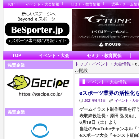
TOP
イベント・大会情報
セミナ・教育情報
選手・チーム情
TOP
イベント・大会
セミナ・教育関係
トップ
›
イベント・大会情報
›
協賛企業
ル開設！
イベント・大会情報
eスポーツ業界の活性化
2021年6月3日
イベント・大会
P
K
ゲームイラスト制作事業を行
協賛企業
表取締役社長：原田 弘良)は、
6月19日（土）より
当社のYouTubeチャンネル
eスポーツ大会『モンスト紅白