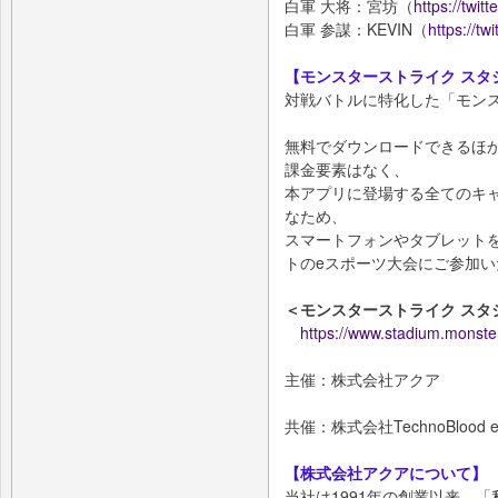
白軍 大将：宮坊（
https://twit
白軍 参謀：KEVIN（
https://t
【モンスターストライク スタ
対戦バトルに特化した「モン
無料でダウンロードできるほ
課金要素はなく、
本アプリに登場する全てのキ
なため、
スマートフォンやタブレット
トのeスポーツ大会にご参加い
＜モンスターストライク スタ
https://www.stadium.monster
主催：株式会社アクア
共催：株式会社TechnoBlood eS
【株式会社アクアについて】
当社は1991年の創業以来、