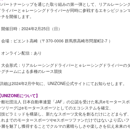
本パートナーシップを通じた取り組みの第一弾として、リアルレーシン
ドライバーとｅレーシングドライバーが同時に参戦するエキシビジョン
ッチを開催します。
・開催日時：2024年2月25日（日）
・会場：ビエント高崎（〒370-0006 群馬県高崎市問屋町2-7 ）
・オンライン配信：あり
・大会形式：リアルレーシングドライバーとｅレーシングドライバーの
ッグチームによる多種のレース競技
※詳細は2024年2月中旬に、UNIZONE公式サイトにてお知らせします。
【UNIZONEについて】
一般社団法人 日本自動車連盟「JAF」の公認を受けた私共eモータースポ
ーツリーグはeモータースポーツとしてのエコシステムを確立、
競技ピラミッドを構築し、新たなスポーツ文化を創るだけにとどまらず
これまでのモータースポーツやeスポーツファンだけではないより広いフ
ン層を魅了し獲得することでクルマの素晴らしさや楽しさを伝え未来の