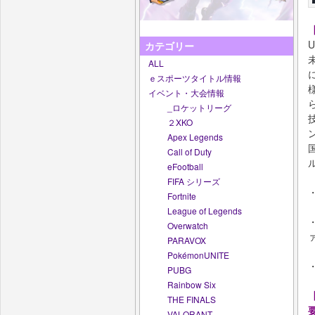
カテゴリー
ALL
ｅスポーツタイトル情報
イベント・大会情報
_ロケットリーグ
２XKO
Apex Legends
Call of Duty
eFootball
FIFA シリーズ
Fortnite
League of Legends
Overwatch
PARAVOX
PokémonUNITE
PUBG
Rainbow Six
【
THE FINALS
VALORANT