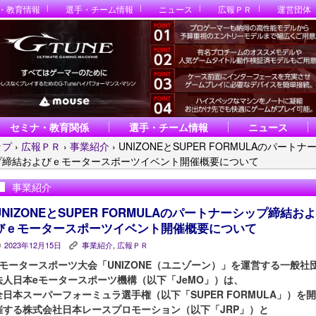
・教育情報
選手・チーム情報
ニュース
広報ＰＲ
運営団体
セミナ・教育関係
選手・チーム情報
ニュース
ップ
›
広報ＰＲ
›
事業紹介
›
UNIZONEとSUPER FORMULAのパートナ
プ締結およびｅモータースポーツイベント開催概要について
事業紹介
UNIZONEとSUPER FORMULAのパートナーシップ締結およ
びｅモータースポーツイベント開催概要について
2023年12月15日
事業紹介
,
広報ＰＲ
P
K
eモータースポーツ大会「UNIZONE（ユニゾーン）」を運営する一般社
法人日本eモータースポーツ機構（以下「JeMO」）は、
全日本スーパーフォーミュラ選手権（以下「SUPER FORMULA」）を開
催する株式会社日本レースプロモーション（以下「JRP」）と