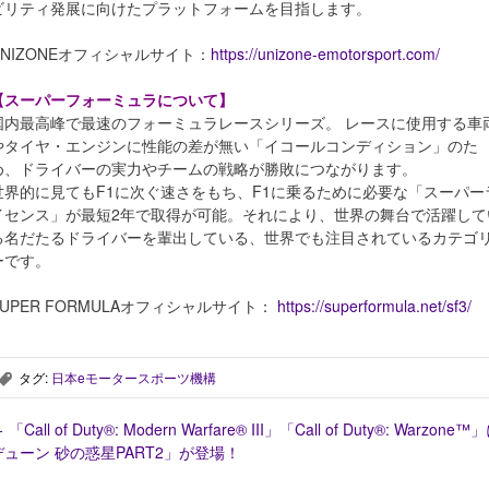
ビリティ発展に向けたプラットフォームを目指します。
UNIZONEオフィシャルサイト：
https://unizone-emotorsport.com/
【スーパーフォーミュラについて】
国内最高峰で最速のフォーミュラレースシリーズ。 レースに使用する車
やタイヤ・エンジンに性能の差が無い「イコールコンディション」のた
め、ドライバーの実力やチームの戦略が勝敗につながります。
世界的に見てもF1に次ぐ速さをもち、F1に乗るために必要な「スーパー
イセンス」が最短2年で取得が可能。それにより、世界の舞台で活躍して
る名だたるドライバーを輩出している、世界でも注目されているカテゴ
ーです。
SUPER FORMULAオフィシャルサイト：
https://superformula.net/sf3/
タグ:
日本eモータースポーツ機構
,
←
「Call of Duty®: Modern Warfare® III」「Call of Duty®: Warzone™
デューン 砂の惑星PART2」が登場！