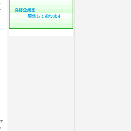
グ
マ
タ
、
ァ
モ