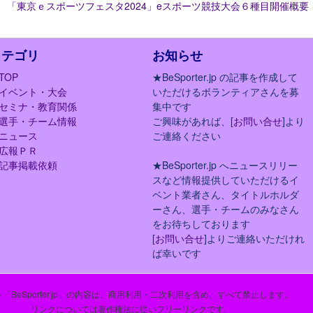
「東京ｅスポーツフェスタ2024」eスポーツ競技大会６種目開催概要
カテゴリ
お知らせ
TOP
★BeSporter.jp の記事を作成して
イベント・大会
いただけるボランティアさんを募
セミナ・教育関係
集中です
選手・チーム情報
ご興味があれば、[
お問い合せ
]より
ニュース
ご連絡ください
広報ＰＲ
記事掲載依頼
★BeSporter.jp へニュースリリー
スなど情報提供していただけるイ
ベント業者さん、タイトルホルダ
ーさん、選手・チームのみなさん
をお待ちしております
[
お問い合せ
]よりご連絡いただけれ
ば幸いです
「BeSporter.jp」の内容は、商用利用・二次利用を含め、すべて禁止します。
リンクについては著作権法に従いフリーリンクです。