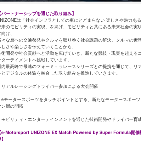
【パートナーシップを通じた取り組み】
UNIZONEは「社会インフラとしての車にとどまらない 楽しさや魅力あ
未来のモビリティの実現」を掲げ、モビリティと共にある未来社会の実
に向け、
様々な層への交通啓発やクルマを取り巻く社会課題の解決、クルマの素
らしさや楽しさを伝えていくことから、
技術開発や社会貢献へと活動を広げていき、新たな競技・現実を超える
ンターテイメントへ挑戦しています。
国内最高峰で最速のフォーミュラレースシリーズとの提携を通じて、リ
ルとデジタルの体験を融合した取り組みを推進していきます。
・リアルレーシングドライバー参加による大会開催
・eモータースポーツをタッチポイントとする、新たなモータースポーツ
ァン層の開拓
・モビリティ・エンターテインメントを通じた技術開発やドライバー育
e-Motorsport UNIZONE EX Match Powered by Super Formula開
要】