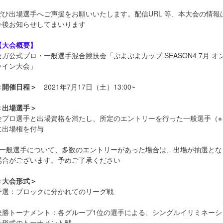
ぜひ出場選手へご声援をお願いいたします。配信URL 等、本大会の情報
今後お知らせしてまいります
【大会概要】
セガ公式プロ・一般選手混合競技会「ぷよぷよカップ SEASON4 7月 オ
ライン大会」
＜開催日程＞
2021年7月17日（土）13:00~
＜出場選手＞
全プロ選手と出場資格を満たし、所定のエントリーを行った一般選手（※
に出場権を付与
※一般選手について、多数のエントリーがあった場合は、出場が抽選とな
場合がございます。予めご了承ください
＜大会形式＞
予選：ブロックに分かれてのリーグ戦
決勝トーナメント：各グループ1位の選手による、シングルイリミネーシ
ン形式のトーナメント戦