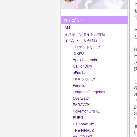
カテゴリー
ALL
ｅスポーツタイトル情報
イベント・大会情報
_ロケットリーグ
２XKO
Apex Legends
Call of Duty
eFootball
FIFA シリーズ
Fortnite
League of Legends
Overwatch
PARAVOX
PokémonUNITE
PUBG
Rainbow Six
THE FINALS
VALORANT