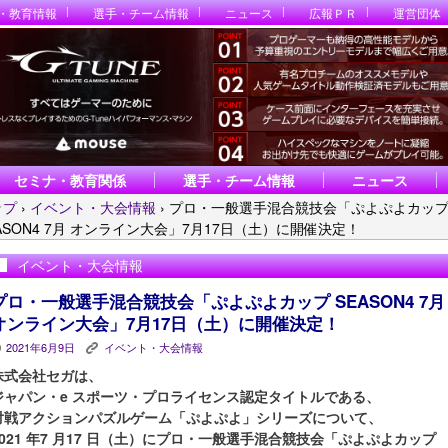
・教育情報
選手・チーム情報
ニュース
広報ＰＲ
運営団体
セミナ・教育関係
選手・チーム情報
ニュース
ップ
›
イベント・大会情報
›
プロ・一般選手混合競技会「ぷよぷよカッ
ASON4 7月 オンライン大会」7月17日（土）に開催決定！
イベント・大会情報
プロ・一般選手混合競技会「ぷよぷよカップ SEASON4 7月
オンライン大会」7月17日（土）に開催決定！
2021年6月9日
イベント・大会情報
P
K
株式会社セガは、
ジャパン・e スポーツ・プロライセンス認定タイトルである、
対戦アクションパズルゲーム「ぷよぷよ」シリーズについて、
2021 年7 月17 日（土）にプロ・一般選手混合競技会「ぷよぷよカップ