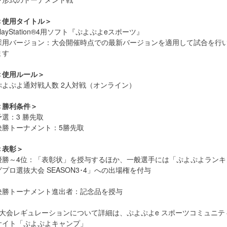
＜使用タイトル＞
PlayStation®4用ソフト『ぷよぷよeスポーツ』
採用バージョン：大会開催時点での最新バージョンを適用して試合を行
ます
＜使用ルール＞
ぷよぷよ通対戦人数 2人対戦（オンライン）
＜勝利条件＞
予選：3 勝先取
決勝トーナメント：5勝先取
＜表彰＞
優勝～4位：「表彰状」を授与するほか、一般選手には「ぷよぷよランキ
グプロ選抜大会 SEASON3･4」への出場権を付与
決勝トーナメント進出者：記念品を授与
※大会レギュレーションについて詳細は、ぷよぷよe スポーツコミュニテ
サイト「ぷよぷよキャンプ」