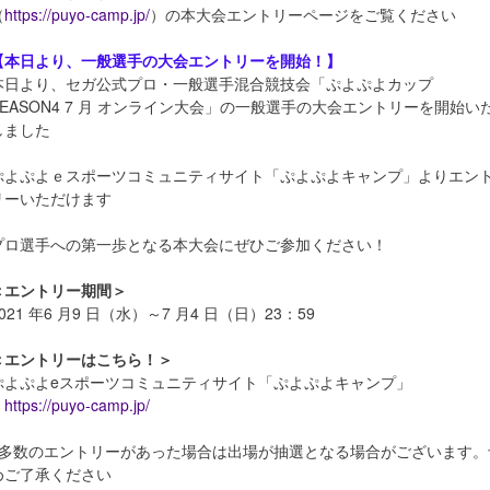
（
https://puyo-camp.jp/
）の本大会エントリーページをご覧ください
【本日より、一般選手の大会エントリーを開始！】
本日より、セガ公式プロ・一般選手混合競技会「ぷよぷよカップ
SEASON4 7 月 オンライン大会」の一般選手の大会エントリーを開始い
しました
ぷよぷよｅスポーツコミュニティサイト「ぷよぷよキャンプ」よりエン
リーいただけます
プロ選手への第一歩となる本大会にぜひご参加ください！
＜エントリー期間＞
021 年6 月9 日（水）～7 月4 日（日）23：59
＜エントリーはこちら！＞
ぷよぷよeスポーツコミュニティサイト「ぷよぷよキャンプ」
https://puyo-camp.jp/
※多数のエントリーがあった場合は出場が抽選となる場合がございます。
めご了承ください