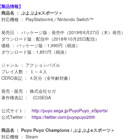
【製品情報】
＜商品名 ： ぷよぷよeスポーツ＞
対応機種 ： PlayStation®4／Nintendo Switch™
・発売日 ： パッケージ版：発売中（2019年6月27日（木）発売）
・ダウンロード版：配信中（2018年10月25日配信）
・価格 ： パッケージ版：1,990円（税抜）
・ダウンロード版：1,851円（税抜）
・ジャンル ： アクションパズル
・プレイ人数 ： １～４人
・CERO表記 ： Ａ区分（全年齢対象）
・発売・販売 ： 株式会社セガ
・著作権表記 ： (C)SEGA
・公式サイト：
http://puyo.sega.jp/PuyoPuyo_eSports/
・公式Twitter：
https://twitter.com/puyopuyo20th
商品名 ： Puyo Puyo Champions / ぷよぷよeスポーツ＞
・対応機種 ： Steam