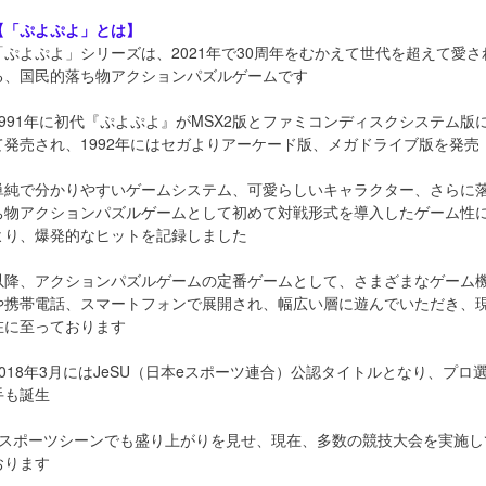
【「ぷよぷよ」とは】
「ぷよぷよ」シリーズは、2021年で30周年をむかえて世代を超えて愛さ
る、国民的落ち物アクションパズルゲームです
1991年に初代『ぷよぷよ』がMSX2版とファミコンディスクシステム版
て発売され、1992年にはセガよりアーケード版、メガドライブ版を発売
単純で分かりやすいゲームシステム、可愛らしいキャラクター、さらに
ち物アクションパズルゲームとして初めて対戦形式を導入したゲーム性
より、爆発的なヒットを記録しました
以降、アクションパズルゲームの定番ゲームとして、さまざまなゲーム
や携帯電話、スマートフォンで展開され、幅広い層に遊んでいただき、
在に至っております
2018年3月にはJeSU（日本eスポーツ連合）公認タイトルとなり、プロ
手も誕生
eスポーツシーンでも盛り上がりを見せ、現在、多数の競技大会を実施し
おります