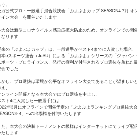
合う、
セガ公式プロ・一般選手混合競技会「ぷよぷよカップ SEASON4 7月 オ
ライン大会」を開催いたします
本大会は新型コロナウイルス感染症拡大防止のため、オンラインでの開
となります
従来の「ぷよぷよカップ」は、一般選手がベスト4までに入賞した場合、
日本eスポーツ連合（JeSU）による「ぷよぷよ」シリーズの「ジャパン・
スポーツ・プロライセンス」発行の権利が付与されるプロ選抜を兼ねた
技会でした
しかし、プロ選抜は環境が公平なオフライン大会であることが望ましい
考え、
オンライン開催となる本大会ではプロ選抜を中止し、
ベスト4に入賞した一般選手には
2022年3月にオフラインで開催予定の「ぷよぷよランキングプロ選抜大
SEASON3･4」への出場権を付与いたします
また、本大会の決勝トーナメントの模様はインターネットにてライブ配
いたします