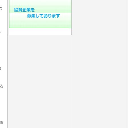
は
ン
）
る
ョ